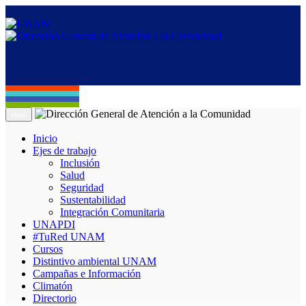
Menú
Inicio
Ejes de trabajo
Inclusión
Salud
Seguridad
Sustentabilidad
Integración Comunitaria
UNAPDI
#TuRed UNAM
Cursos
Distintivo ambiental UNAM
Campañas e Información
Climatón
Directorio