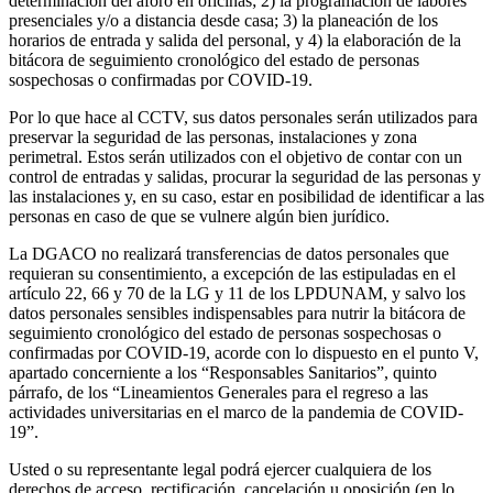
determinación del aforo en oficinas; 2) la programación de labores
presenciales y/o a distancia desde casa; 3) la planeación de los
horarios de entrada y salida del personal, y 4) la elaboración de la
bitácora de seguimiento cronológico del estado de personas
sospechosas o confirmadas por COVID-19.
Por lo que hace al CCTV, sus datos personales serán utilizados para
preservar la seguridad de las personas, instalaciones y zona
perimetral. Estos serán utilizados con el objetivo de contar con un
control de entradas y salidas, procurar la seguridad de las personas y
las instalaciones y, en su caso, estar en posibilidad de identificar a las
personas en caso de que se vulnere algún bien jurídico.
La DGACO no realizará transferencias de datos personales que
requieran su consentimiento, a excepción de las estipuladas en el
artículo 22, 66 y 70 de la LG y 11 de los LPDUNAM, y salvo los
datos personales sensibles indispensables para nutrir la bitácora de
seguimiento cronológico del estado de personas sospechosas o
confirmadas por COVID-19, acorde con lo dispuesto en el punto V,
apartado concerniente a los “Responsables Sanitarios”, quinto
párrafo, de los “Lineamientos Generales para el regreso a las
actividades universitarias en el marco de la pandemia de COVID-
19”.
Usted o su representante legal podrá ejercer cualquiera de los
derechos de acceso, rectificación, cancelación u oposición (en lo