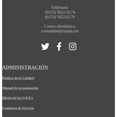
Teléfonos:
(0155) 5622-6174
(0155) 5622-6176
Correo electrónico:
comunidad@unam.mx
ADMINISTRACIÓN
Política de la Calidad
Manual de organización
Misión de las SyUA's
Catálogos de Servicio