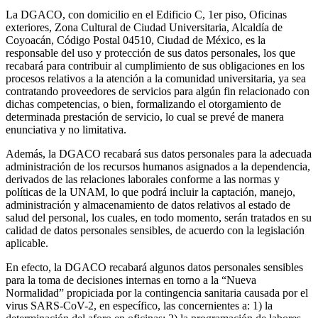
La DGACO, con domicilio en el Edificio C, 1er piso, Oficinas
exteriores, Zona Cultural de Ciudad Universitaria, Alcaldía de
Coyoacán, Código Postal 04510, Ciudad de México, es la
responsable del uso y protección de sus datos personales, los que
recabará para contribuir al cumplimiento de sus obligaciones en los
procesos relativos a la atención a la comunidad universitaria, ya sea
contratando proveedores de servicios para algún fin relacionado con
dichas competencias, o bien, formalizando el otorgamiento de
determinada prestación de servicio, lo cual se prevé de manera
enunciativa y no limitativa.
Además, la DGACO recabará sus datos personales para la adecuada
administración de los recursos humanos asignados a la dependencia,
derivados de las relaciones laborales conforme a las normas y
políticas de la UNAM, lo que podrá incluir la captación, manejo,
administración y almacenamiento de datos relativos al estado de
salud del personal, los cuales, en todo momento, serán tratados en su
calidad de datos personales sensibles, de acuerdo con la legislación
aplicable.
En efecto, la DGACO recabará algunos datos personales sensibles
para la toma de decisiones internas en torno a la “Nueva
Normalidad” propiciada por la contingencia sanitaria causada por el
virus SARS-CoV-2, en específico, las concernientes a: 1) la