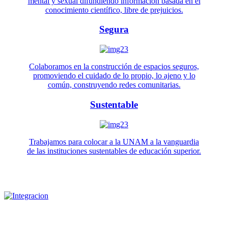
mental y sexual difundiendo información basada en el
conocimiento científico, libre de prejuicios.
Segura
Colaboramos en la construcción de espacios seguros,
promoviendo el cuidado de lo propio, lo ajeno y lo
común, construyendo redes comunitarias.
Sustentable
Trabajamos para colocar a la UNAM a la vanguardia
de las instituciones sustentables de educación superior.