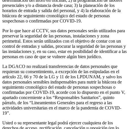
determinación del aforo en oficinas; 2) la programación de labores
presenciales y/o a distancia desde casa; 3) la planeación de los
horarios de entrada y salida del personal, y 4) la elaboración de la
bitácora de seguimiento cronológico del estado de personas
sospechosas o confirmadas por COVID-19.
Por lo que hace al CCTV, sus datos personales serán utilizados para
preservar la seguridad de las personas, instalaciones y zona
perimetral. Estos serán utilizados con el objetivo de contar con un
control de entradas y salidas, procurar la seguridad de las personas y
las instalaciones y, en su caso, estar en posibilidad de identificar a las
personas en caso de que se vulnere algún bien jurídico.
La DGACO no realizará transferencias de datos personales que
requieran su consentimiento, a excepción de las estipuladas en el
artículo 22, 66 y 70 de la LG y 11 de los LPDUNAM, y salvo los
datos personales sensibles indispensables para nutrir la bitácora de
seguimiento cronológico del estado de personas sospechosas o
confirmadas por COVID-19, acorde con lo dispuesto en el punto V,
apartado concerniente a los “Responsables Sanitarios”, quinto
párrafo, de los “Lineamientos Generales para el regreso a las
actividades universitarias en el marco de la pandemia de COVID-
19”.
Usted o su representante legal podrá ejercer cualquiera de los
derechos de acceso, rectificación, cancelación u oposición (en lo