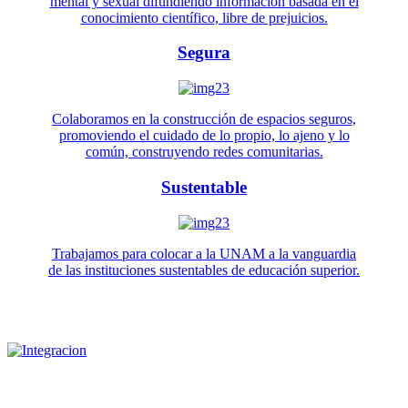
mental y sexual difundiendo información basada en el
conocimiento científico, libre de prejuicios.
Segura
Colaboramos en la construcción de espacios seguros,
promoviendo el cuidado de lo propio, lo ajeno y lo
común, construyendo redes comunitarias.
Sustentable
Trabajamos para colocar a la UNAM a la vanguardia
de las instituciones sustentables de educación superior.