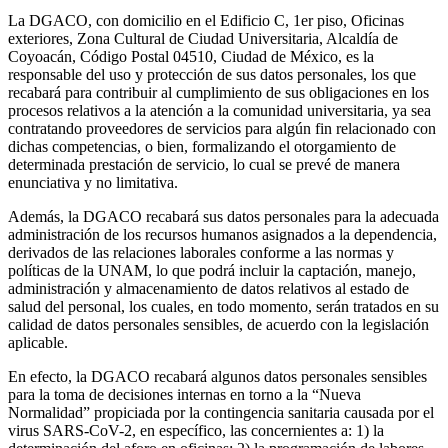
La DGACO, con domicilio en el Edificio C, 1er piso, Oficinas
exteriores, Zona Cultural de Ciudad Universitaria, Alcaldía de
Coyoacán, Código Postal 04510, Ciudad de México, es la
responsable del uso y protección de sus datos personales, los que
recabará para contribuir al cumplimiento de sus obligaciones en los
procesos relativos a la atención a la comunidad universitaria, ya sea
contratando proveedores de servicios para algún fin relacionado con
dichas competencias, o bien, formalizando el otorgamiento de
determinada prestación de servicio, lo cual se prevé de manera
enunciativa y no limitativa.
Además, la DGACO recabará sus datos personales para la adecuada
administración de los recursos humanos asignados a la dependencia,
derivados de las relaciones laborales conforme a las normas y
políticas de la UNAM, lo que podrá incluir la captación, manejo,
administración y almacenamiento de datos relativos al estado de
salud del personal, los cuales, en todo momento, serán tratados en su
calidad de datos personales sensibles, de acuerdo con la legislación
aplicable.
En efecto, la DGACO recabará algunos datos personales sensibles
para la toma de decisiones internas en torno a la “Nueva
Normalidad” propiciada por la contingencia sanitaria causada por el
virus SARS-CoV-2, en específico, las concernientes a: 1) la