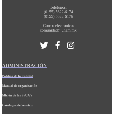
Teléfonos:
(0155) 5622-6174
(0155) 5622-6176
Correo electrónico:
comunidad@unam.mx
ADMINISTRACIÓN
Política de la Calidad
Manual de organización
Misión de las SyUA's
Catálogos de Servicio