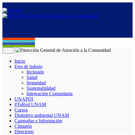
Menú
Inicio
Ejes de trabajo
Inclusión
Salud
Seguridad
Sustentabilidad
Integración Comunitaria
UNAPDI
#TuRed UNAM
Cursos
Distintivo ambiental UNAM
Campañas e Información
Climatón
Directorio