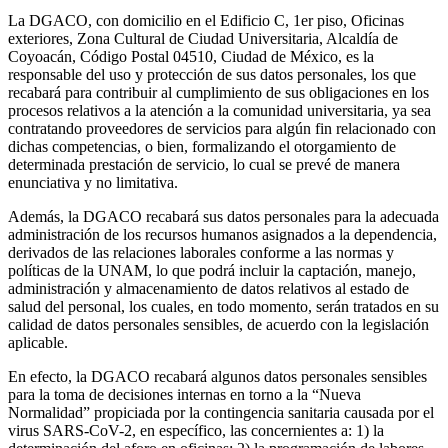
La DGACO, con domicilio en el Edificio C, 1er piso, Oficinas
exteriores, Zona Cultural de Ciudad Universitaria, Alcaldía de
Coyoacán, Código Postal 04510, Ciudad de México, es la
responsable del uso y protección de sus datos personales, los que
recabará para contribuir al cumplimiento de sus obligaciones en los
procesos relativos a la atención a la comunidad universitaria, ya sea
contratando proveedores de servicios para algún fin relacionado con
dichas competencias, o bien, formalizando el otorgamiento de
determinada prestación de servicio, lo cual se prevé de manera
enunciativa y no limitativa.
Además, la DGACO recabará sus datos personales para la adecuada
administración de los recursos humanos asignados a la dependencia,
derivados de las relaciones laborales conforme a las normas y
políticas de la UNAM, lo que podrá incluir la captación, manejo,
administración y almacenamiento de datos relativos al estado de
salud del personal, los cuales, en todo momento, serán tratados en su
calidad de datos personales sensibles, de acuerdo con la legislación
aplicable.
En efecto, la DGACO recabará algunos datos personales sensibles
para la toma de decisiones internas en torno a la “Nueva
Normalidad” propiciada por la contingencia sanitaria causada por el
virus SARS-CoV-2, en específico, las concernientes a: 1) la