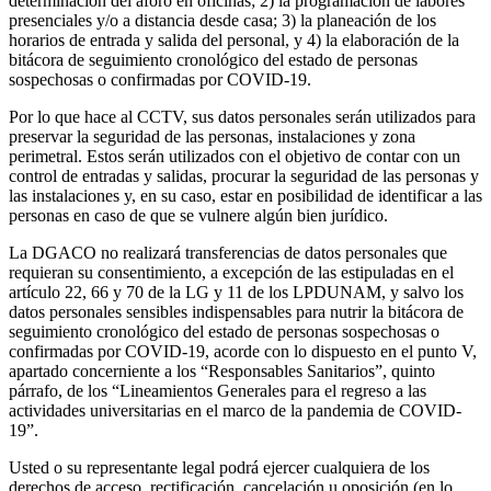
determinación del aforo en oficinas; 2) la programación de labores
presenciales y/o a distancia desde casa; 3) la planeación de los
horarios de entrada y salida del personal, y 4) la elaboración de la
bitácora de seguimiento cronológico del estado de personas
sospechosas o confirmadas por COVID-19.
Por lo que hace al CCTV, sus datos personales serán utilizados para
preservar la seguridad de las personas, instalaciones y zona
perimetral. Estos serán utilizados con el objetivo de contar con un
control de entradas y salidas, procurar la seguridad de las personas y
las instalaciones y, en su caso, estar en posibilidad de identificar a las
personas en caso de que se vulnere algún bien jurídico.
La DGACO no realizará transferencias de datos personales que
requieran su consentimiento, a excepción de las estipuladas en el
artículo 22, 66 y 70 de la LG y 11 de los LPDUNAM, y salvo los
datos personales sensibles indispensables para nutrir la bitácora de
seguimiento cronológico del estado de personas sospechosas o
confirmadas por COVID-19, acorde con lo dispuesto en el punto V,
apartado concerniente a los “Responsables Sanitarios”, quinto
párrafo, de los “Lineamientos Generales para el regreso a las
actividades universitarias en el marco de la pandemia de COVID-
19”.
Usted o su representante legal podrá ejercer cualquiera de los
derechos de acceso, rectificación, cancelación u oposición (en lo