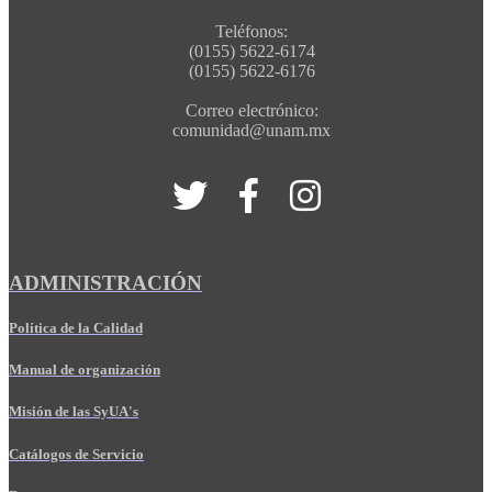
Teléfonos:
(0155) 5622-6174
(0155) 5622-6176
Correo electrónico:
comunidad@unam.mx
ADMINISTRACIÓN
Política de la Calidad
Manual de organización
Misión de las SyUA's
Catálogos de Servicio