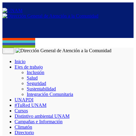
Menú
Inicio
Ejes de trabajo
Inclusión
Salud
Seguridad
Sustentabilidad
Integración Comunitaria
UNAPDI
#TuRed UNAM
Cursos
Distintivo ambiental UNAM
Campañas e Información
Climatón
Directorio