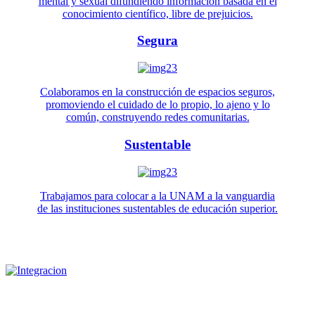
mental y sexual difundiendo información basada en el
conocimiento científico, libre de prejuicios.
Segura
Colaboramos en la construcción de espacios seguros,
promoviendo el cuidado de lo propio, lo ajeno y lo
común, construyendo redes comunitarias.
Sustentable
Trabajamos para colocar a la UNAM a la vanguardia
de las instituciones sustentables de educación superior.