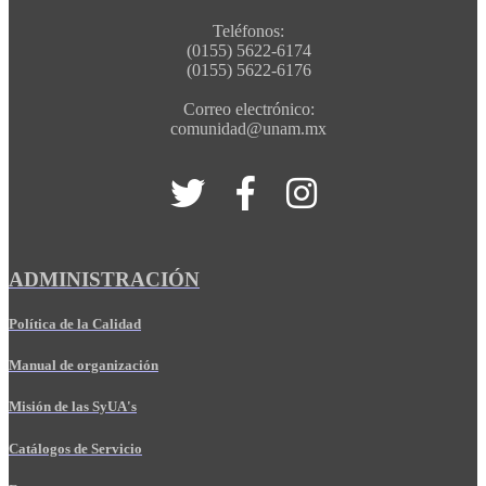
Teléfonos:
(0155) 5622-6174
(0155) 5622-6176
Correo electrónico:
comunidad@unam.mx
ADMINISTRACIÓN
Política de la Calidad
Manual de organización
Misión de las SyUA's
Catálogos de Servicio