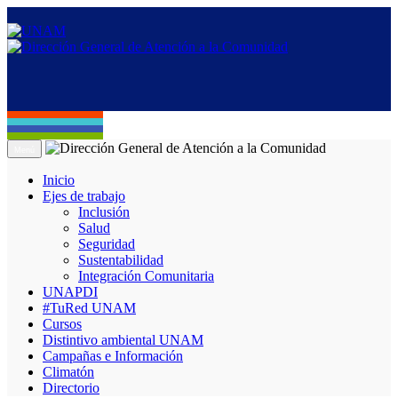
Menú
Inicio
Ejes de trabajo
Inclusión
Salud
Seguridad
Sustentabilidad
Integración Comunitaria
UNAPDI
#TuRed UNAM
Cursos
Distintivo ambiental UNAM
Campañas e Información
Climatón
Directorio