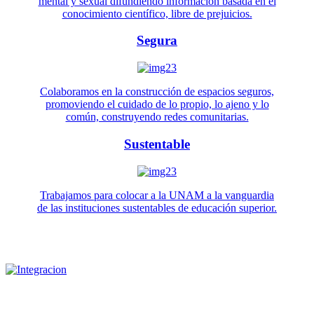
mental y sexual difundiendo información basada en el
conocimiento científico, libre de prejuicios.
Segura
Colaboramos en la construcción de espacios seguros,
promoviendo el cuidado de lo propio, lo ajeno y lo
común, construyendo redes comunitarias.
Sustentable
Trabajamos para colocar a la UNAM a la vanguardia
de las instituciones sustentables de educación superior.