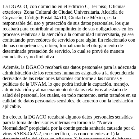
La DGACO, con domicilio en el Edificio C, 1er piso, Oficinas
exteriores, Zona Cultural de Ciudad Universitaria, Alcaldía de
Coyoacán, Código Postal 04510, Ciudad de México, es la
responsable del uso y protección de sus datos personales, los que
recabará para contribuir al cumplimiento de sus obligaciones en los
procesos relativos a la atención a la comunidad universitaria, ya sea
contratando proveedores de servicios para algún fin relacionado con
dichas competencias, o bien, formalizando el otorgamiento de
determinada prestación de servicio, lo cual se prevé de manera
enunciativa y no limitativa.
Además, la DGACO recabará sus datos personales para la adecuada
administración de los recursos humanos asignados a la dependencia,
derivados de las relaciones laborales conforme a las normas y
políticas de la UNAM, lo que podrá incluir la captación, manejo,
administración y almacenamiento de datos relativos al estado de
salud del personal, los cuales, en todo momento, serán tratados en su
calidad de datos personales sensibles, de acuerdo con la legislación
aplicable.
En efecto, la DGACO recabará algunos datos personales sensibles
para la toma de decisiones internas en torno a la “Nueva
Normalidad” propiciada por la contingencia sanitaria causada por el
virus SARS-CoV-2, en específico, las concernientes a: 1) la