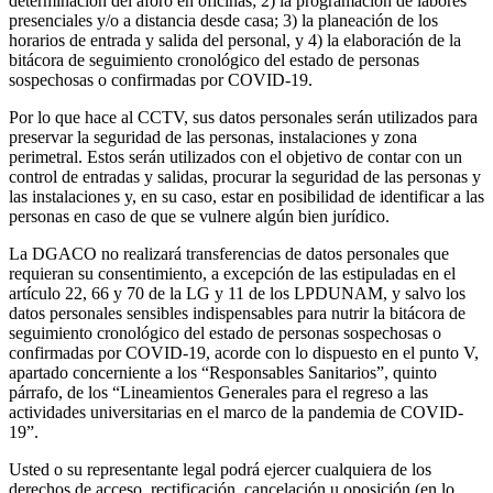
determinación del aforo en oficinas; 2) la programación de labores
presenciales y/o a distancia desde casa; 3) la planeación de los
horarios de entrada y salida del personal, y 4) la elaboración de la
bitácora de seguimiento cronológico del estado de personas
sospechosas o confirmadas por COVID-19.
Por lo que hace al CCTV, sus datos personales serán utilizados para
preservar la seguridad de las personas, instalaciones y zona
perimetral. Estos serán utilizados con el objetivo de contar con un
control de entradas y salidas, procurar la seguridad de las personas y
las instalaciones y, en su caso, estar en posibilidad de identificar a las
personas en caso de que se vulnere algún bien jurídico.
La DGACO no realizará transferencias de datos personales que
requieran su consentimiento, a excepción de las estipuladas en el
artículo 22, 66 y 70 de la LG y 11 de los LPDUNAM, y salvo los
datos personales sensibles indispensables para nutrir la bitácora de
seguimiento cronológico del estado de personas sospechosas o
confirmadas por COVID-19, acorde con lo dispuesto en el punto V,
apartado concerniente a los “Responsables Sanitarios”, quinto
párrafo, de los “Lineamientos Generales para el regreso a las
actividades universitarias en el marco de la pandemia de COVID-
19”.
Usted o su representante legal podrá ejercer cualquiera de los
derechos de acceso, rectificación, cancelación u oposición (en lo