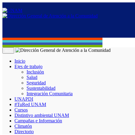
Menú
Inicio
Ejes de trabajo
Inclusión
Salud
Seguridad
Sustentabilidad
Integración Comunitaria
UNAPDI
#TuRed UNAM
Cursos
Distintivo ambiental UNAM
Campañas e Información
Climatón
Directorio