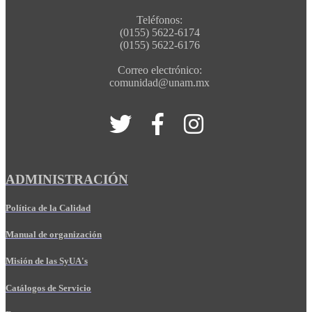
Teléfonos:
(0155) 5622-6174
(0155) 5622-6176
Correo electrónico:
comunidad@unam.mx
ADMINISTRACIÓN
Política de la Calidad
Manual de organización
Misión de las SyUA's
Catálogos de Servicio