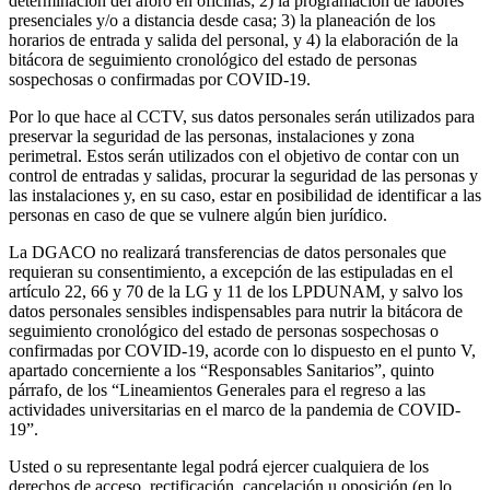
determinación del aforo en oficinas; 2) la programación de labores
presenciales y/o a distancia desde casa; 3) la planeación de los
horarios de entrada y salida del personal, y 4) la elaboración de la
bitácora de seguimiento cronológico del estado de personas
sospechosas o confirmadas por COVID-19.
Por lo que hace al CCTV, sus datos personales serán utilizados para
preservar la seguridad de las personas, instalaciones y zona
perimetral. Estos serán utilizados con el objetivo de contar con un
control de entradas y salidas, procurar la seguridad de las personas y
las instalaciones y, en su caso, estar en posibilidad de identificar a las
personas en caso de que se vulnere algún bien jurídico.
La DGACO no realizará transferencias de datos personales que
requieran su consentimiento, a excepción de las estipuladas en el
artículo 22, 66 y 70 de la LG y 11 de los LPDUNAM, y salvo los
datos personales sensibles indispensables para nutrir la bitácora de
seguimiento cronológico del estado de personas sospechosas o
confirmadas por COVID-19, acorde con lo dispuesto en el punto V,
apartado concerniente a los “Responsables Sanitarios”, quinto
párrafo, de los “Lineamientos Generales para el regreso a las
actividades universitarias en el marco de la pandemia de COVID-
19”.
Usted o su representante legal podrá ejercer cualquiera de los
derechos de acceso, rectificación, cancelación u oposición (en lo