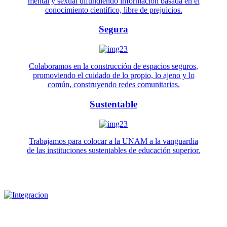
mental y sexual difundiendo información basada en el
conocimiento científico, libre de prejuicios.
Segura
Colaboramos en la construcción de espacios seguros,
promoviendo el cuidado de lo propio, lo ajeno y lo
común, construyendo redes comunitarias.
Sustentable
Trabajamos para colocar a la UNAM a la vanguardia
de las instituciones sustentables de educación superior.