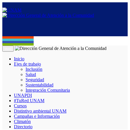
Menú
Inicio
Ejes de trabajo
Inclusión
Salud
Seguridad
Sustentabilidad
Integración Comunitaria
UNAPDI
#TuRed UNAM
Cursos
Distintivo ambiental UNAM
Campañas e Información
Climatón
Directorio