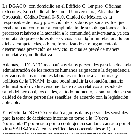
La DGACO, con domicilio en el Edificio C, 1er piso, Oficinas
exteriores, Zona Cultural de Ciudad Universitaria, Alcaldía de
Coyoacán, Código Postal 04510, Ciudad de México, es la
responsable del uso y protección de sus datos personales, los que
recabará para contribuir al cumplimiento de sus obligaciones en los
procesos relativos a la atención a la comunidad universitaria, ya sea
contratando proveedores de servicios para algún fin relacionado con
dichas competencias, o bien, formalizando el otorgamiento de
determinada prestación de servicio, lo cual se prevé de manera
enunciativa y no limitativa.
Además, la DGACO recabará sus datos personales para la adecuada
administración de los recursos humanos asignados a la dependencia,
derivados de las relaciones laborales conforme a las normas y
políticas de la UNAM, lo que podrá incluir la captación, manejo,
administración y almacenamiento de datos relativos al estado de
salud del personal, los cuales, en todo momento, serán tratados en su
calidad de datos personales sensibles, de acuerdo con la legislación
aplicable.
En efecto, la DGACO recabará algunos datos personales sensibles
para la toma de decisiones internas en torno a la “Nueva
Normalidad” propiciada por la contingencia sanitaria causada por el
virus SARS-CoV-2, en específico, las concernientes a: 1) la