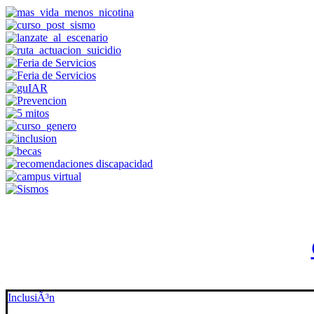
InclusiÃ³n