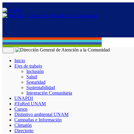
Menú
Inicio
Ejes de trabajo
Inclusión
Salud
Seguridad
Sustentabilidad
Integración Comunitaria
UNAPDI
#TuRed UNAM
Cursos
Distintivo ambiental UNAM
Campañas e Información
Climatón
Directorio