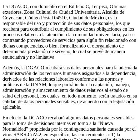
La DGACO, con domicilio en el Edificio C, 1er piso, Oficinas
exteriores, Zona Cultural de Ciudad Universitaria, Alcaldía de
Coyoacán, Código Postal 04510, Ciudad de México, es la
responsable del uso y protección de sus datos personales, los que
recabará para contribuir al cumplimiento de sus obligaciones en los
procesos relativos a la atención a la comunidad universitaria, ya sea
contratando proveedores de servicios para algún fin relacionado con
dichas competencias, o bien, formalizando el otorgamiento de
determinada prestación de servicio, lo cual se prevé de manera
enunciativa y no limitativa.
Además, la DGACO recabará sus datos personales para la adecuada
administración de los recursos humanos asignados a la dependencia,
derivados de las relaciones laborales conforme a las normas y
políticas de la UNAM, lo que podrá incluir la captación, manejo,
administración y almacenamiento de datos relativos al estado de
salud del personal, los cuales, en todo momento, serán tratados en su
calidad de datos personales sensibles, de acuerdo con la legislación
aplicable.
En efecto, la DGACO recabará algunos datos personales sensibles
para la toma de decisiones internas en torno a la “Nueva
Normalidad” propiciada por la contingencia sanitaria causada por el
virus SARS-CoV-2, en específico, las concernientes a: 1) la