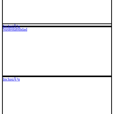
InclusiÃ³n
Sustentabilidad
InclusiÃ³n