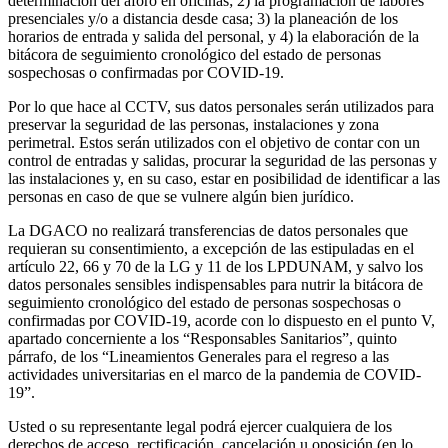
determinación del aforo en oficinas; 2) la programación de labores
presenciales y/o a distancia desde casa; 3) la planeación de los
horarios de entrada y salida del personal, y 4) la elaboración de la
bitácora de seguimiento cronológico del estado de personas
sospechosas o confirmadas por COVID-19.
Por lo que hace al CCTV, sus datos personales serán utilizados para
preservar la seguridad de las personas, instalaciones y zona
perimetral. Estos serán utilizados con el objetivo de contar con un
control de entradas y salidas, procurar la seguridad de las personas y
las instalaciones y, en su caso, estar en posibilidad de identificar a las
personas en caso de que se vulnere algún bien jurídico.
La DGACO no realizará transferencias de datos personales que
requieran su consentimiento, a excepción de las estipuladas en el
artículo 22, 66 y 70 de la LG y 11 de los LPDUNAM, y salvo los
datos personales sensibles indispensables para nutrir la bitácora de
seguimiento cronológico del estado de personas sospechosas o
confirmadas por COVID-19, acorde con lo dispuesto en el punto V,
apartado concerniente a los “Responsables Sanitarios”, quinto
párrafo, de los “Lineamientos Generales para el regreso a las
actividades universitarias en el marco de la pandemia de COVID-
19”.
Usted o su representante legal podrá ejercer cualquiera de los
derechos de acceso, rectificación, cancelación u oposición (en lo