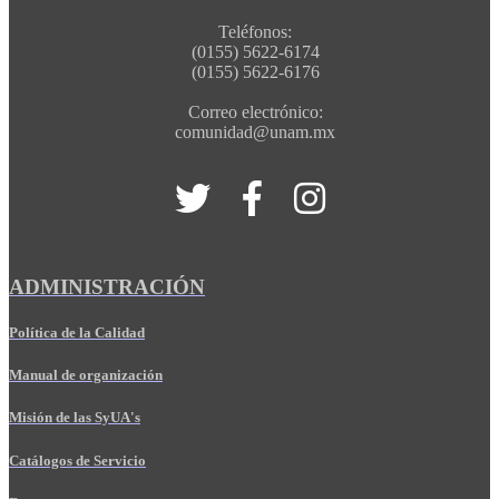
Teléfonos:
(0155) 5622-6174
(0155) 5622-6176
Correo electrónico:
comunidad@unam.mx
ADMINISTRACIÓN
Política de la Calidad
Manual de organización
Misión de las SyUA's
Catálogos de Servicio