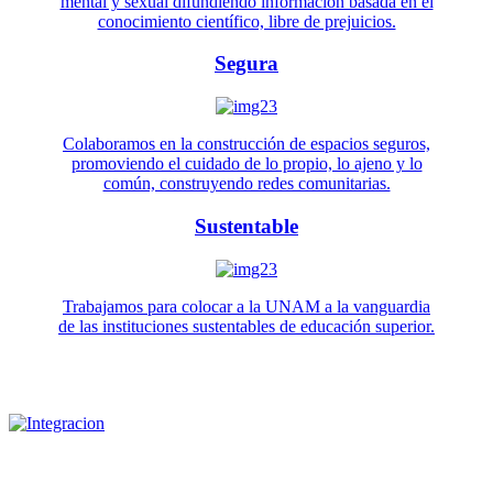
mental y sexual difundiendo información basada en el
conocimiento científico, libre de prejuicios.
Segura
Colaboramos en la construcción de espacios seguros,
promoviendo el cuidado de lo propio, lo ajeno y lo
común, construyendo redes comunitarias.
Sustentable
Trabajamos para colocar a la UNAM a la vanguardia
de las instituciones sustentables de educación superior.