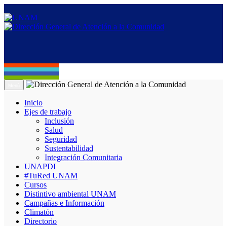
Menú
Inicio
Ejes de trabajo
Inclusión
Salud
Seguridad
Sustentabilidad
Integración Comunitaria
UNAPDI
#TuRed UNAM
Cursos
Distintivo ambiental UNAM
Campañas e Información
Climatón
Directorio