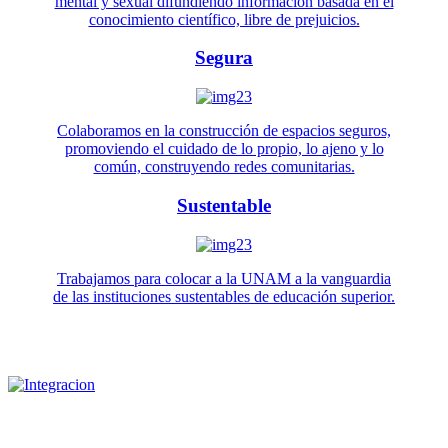
mental y sexual difundiendo información basada en el
conocimiento científico, libre de prejuicios.
Segura
Colaboramos en la construcción de espacios seguros,
promoviendo el cuidado de lo propio, lo ajeno y lo
común, construyendo redes comunitarias.
Sustentable
Trabajamos para colocar a la UNAM a la vanguardia
de las instituciones sustentables de educación superior.