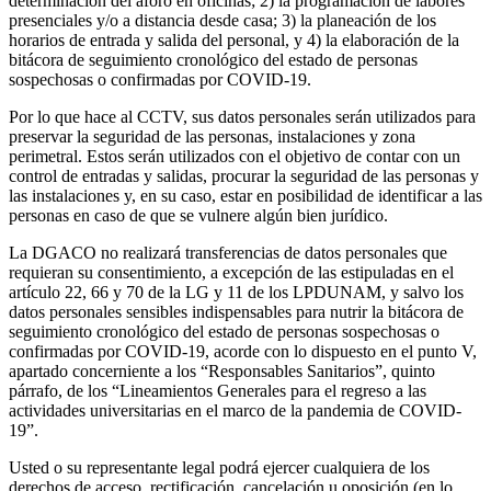
determinación del aforo en oficinas; 2) la programación de labores
presenciales y/o a distancia desde casa; 3) la planeación de los
horarios de entrada y salida del personal, y 4) la elaboración de la
bitácora de seguimiento cronológico del estado de personas
sospechosas o confirmadas por COVID-19.
Por lo que hace al CCTV, sus datos personales serán utilizados para
preservar la seguridad de las personas, instalaciones y zona
perimetral. Estos serán utilizados con el objetivo de contar con un
control de entradas y salidas, procurar la seguridad de las personas y
las instalaciones y, en su caso, estar en posibilidad de identificar a las
personas en caso de que se vulnere algún bien jurídico.
La DGACO no realizará transferencias de datos personales que
requieran su consentimiento, a excepción de las estipuladas en el
artículo 22, 66 y 70 de la LG y 11 de los LPDUNAM, y salvo los
datos personales sensibles indispensables para nutrir la bitácora de
seguimiento cronológico del estado de personas sospechosas o
confirmadas por COVID-19, acorde con lo dispuesto en el punto V,
apartado concerniente a los “Responsables Sanitarios”, quinto
párrafo, de los “Lineamientos Generales para el regreso a las
actividades universitarias en el marco de la pandemia de COVID-
19”.
Usted o su representante legal podrá ejercer cualquiera de los
derechos de acceso, rectificación, cancelación u oposición (en lo