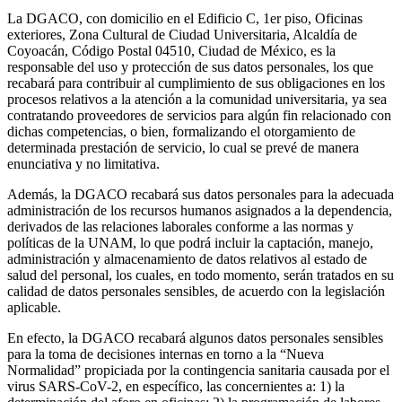
La DGACO, con domicilio en el Edificio C, 1er piso, Oficinas
exteriores, Zona Cultural de Ciudad Universitaria, Alcaldía de
Coyoacán, Código Postal 04510, Ciudad de México, es la
responsable del uso y protección de sus datos personales, los que
recabará para contribuir al cumplimiento de sus obligaciones en los
procesos relativos a la atención a la comunidad universitaria, ya sea
contratando proveedores de servicios para algún fin relacionado con
dichas competencias, o bien, formalizando el otorgamiento de
determinada prestación de servicio, lo cual se prevé de manera
enunciativa y no limitativa.
Además, la DGACO recabará sus datos personales para la adecuada
administración de los recursos humanos asignados a la dependencia,
derivados de las relaciones laborales conforme a las normas y
políticas de la UNAM, lo que podrá incluir la captación, manejo,
administración y almacenamiento de datos relativos al estado de
salud del personal, los cuales, en todo momento, serán tratados en su
calidad de datos personales sensibles, de acuerdo con la legislación
aplicable.
En efecto, la DGACO recabará algunos datos personales sensibles
para la toma de decisiones internas en torno a la “Nueva
Normalidad” propiciada por la contingencia sanitaria causada por el
virus SARS-CoV-2, en específico, las concernientes a: 1) la