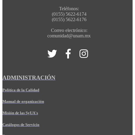
Teléfonos:
(0155) 5622-6174
(0155) 5622-6176
Correo electrónico:
comunidad@unam.mx
ADMINISTRACIÓN
Política de la Calidad
Manual de organización
Misión de las SyUA's
Catálogos de Servicio