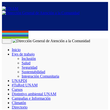
Menú
Inicio
Ejes de trabajo
Inclusión
Salud
Seguridad
Sustentabilidad
Integración Comunitaria
UNAPDI
#TuRed UNAM
Cursos
Distintivo ambiental UNAM
Campañas e Información
Climatón
Directorio