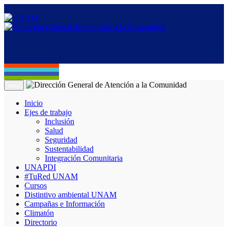
Menú
Inicio
Ejes de trabajo
Inclusión
Salud
Seguridad
Sustentabilidad
Integración Comunitaria
UNAPDI
#TuRed UNAM
Cursos
Distintivo ambiental UNAM
Campañas e Información
Climatón
Directorio