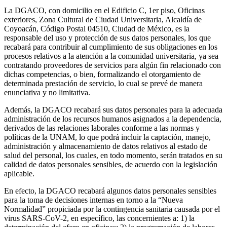
La DGACO, con domicilio en el Edificio C, 1er piso, Oficinas
exteriores, Zona Cultural de Ciudad Universitaria, Alcaldía de
Coyoacán, Código Postal 04510, Ciudad de México, es la
responsable del uso y protección de sus datos personales, los que
recabará para contribuir al cumplimiento de sus obligaciones en los
procesos relativos a la atención a la comunidad universitaria, ya sea
contratando proveedores de servicios para algún fin relacionado con
dichas competencias, o bien, formalizando el otorgamiento de
determinada prestación de servicio, lo cual se prevé de manera
enunciativa y no limitativa.
Además, la DGACO recabará sus datos personales para la adecuada
administración de los recursos humanos asignados a la dependencia,
derivados de las relaciones laborales conforme a las normas y
políticas de la UNAM, lo que podrá incluir la captación, manejo,
administración y almacenamiento de datos relativos al estado de
salud del personal, los cuales, en todo momento, serán tratados en su
calidad de datos personales sensibles, de acuerdo con la legislación
aplicable.
En efecto, la DGACO recabará algunos datos personales sensibles
para la toma de decisiones internas en torno a la “Nueva
Normalidad” propiciada por la contingencia sanitaria causada por el
virus SARS-CoV-2, en específico, las concernientes a: 1) la