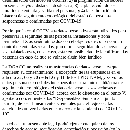
determinación del aforo en oficinas; 2) la programación de labores
presenciales y/o a distancia desde casa; 3) la planeación de los
horarios de entrada y salida del personal, y 4) la elaboración de la
bitácora de seguimiento cronológico del estado de personas
sospechosas o confirmadas por COVID-19.
Por lo que hace al CCTV, sus datos personales serán utilizados para
preservar la seguridad de las personas, instalaciones y zona
perimetral. Estos serán utilizados con el objetivo de contar con un
control de entradas y salidas, procurar la seguridad de las personas y
las instalaciones y, en su caso, estar en posibilidad de identificar a las
personas en caso de que se vulnere algún bien jurídico.
La DGACO no realizará transferencias de datos personales que
requieran su consentimiento, a excepción de las estipuladas en el
artículo 22, 66 y 70 de la LG y 11 de los LPDUNAM, y salvo los
datos personales sensibles indispensables para nutrir la bitácora de
seguimiento cronológico del estado de personas sospechosas o
confirmadas por COVID-19, acorde con lo dispuesto en el punto V,
apartado concerniente a los “Responsables Sanitarios”, quinto
párrafo, de los “Lineamientos Generales para el regreso a las
actividades universitarias en el marco de la pandemia de COVID-
19”.
Usted o su representante legal podrá ejercer cualquiera de los
derechos de acceso, rectificación, cancelación u oposición (en lo