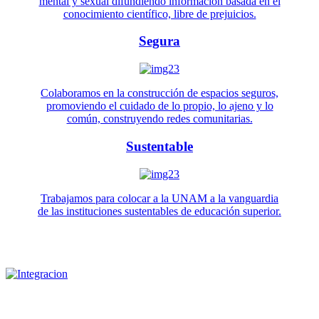
mental y sexual difundiendo información basada en el
conocimiento científico, libre de prejuicios.
Segura
Colaboramos en la construcción de espacios seguros,
promoviendo el cuidado de lo propio, lo ajeno y lo
común, construyendo redes comunitarias.
Sustentable
Trabajamos para colocar a la UNAM a la vanguardia
de las instituciones sustentables de educación superior.