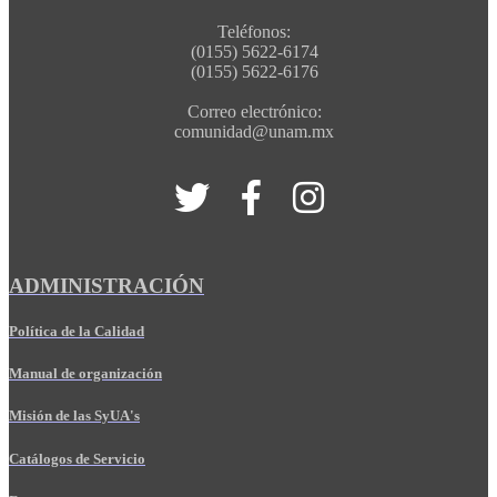
Teléfonos:
(0155) 5622-6174
(0155) 5622-6176
Correo electrónico:
comunidad@unam.mx
ADMINISTRACIÓN
Política de la Calidad
Manual de organización
Misión de las SyUA's
Catálogos de Servicio