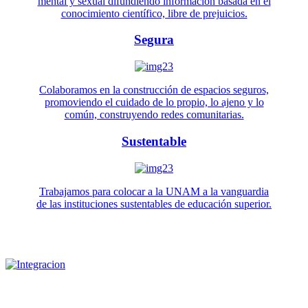
mental y sexual difundiendo información basada en el
conocimiento científico, libre de prejuicios.
Segura
Colaboramos en la construcción de espacios seguros,
promoviendo el cuidado de lo propio, lo ajeno y lo
común, construyendo redes comunitarias.
Sustentable
Trabajamos para colocar a la UNAM a la vanguardia
de las instituciones sustentables de educación superior.