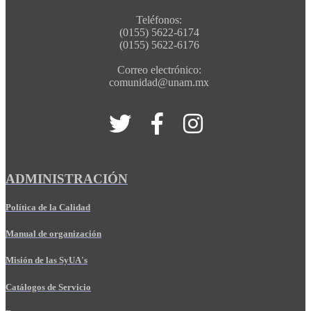
Teléfonos:
(0155) 5622-6174
(0155) 5622-6176
Correo electrónico:
comunidad@unam.mx
ADMINISTRACIÓN
Política de la Calidad
Manual de organización
Misión de las SyUA's
Catálogos de Servicio