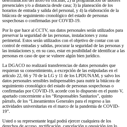
determinación del aforo en oficinas; 2) la programación de labores
presenciales y/o a distancia desde casa; 3) la planeación de los
horarios de entrada y salida del personal, y 4) la elaboración de la
bitácora de seguimiento cronológico del estado de personas
sospechosas o confirmadas por COVID-19.
Por lo que hace al CCTV, sus datos personales serán utilizados para
preservar la seguridad de las personas, instalaciones y zona
perimetral. Estos serán utilizados con el objetivo de contar con un
control de entradas y salidas, procurar la seguridad de las personas y
las instalaciones y, en su caso, estar en posibilidad de identificar a las
personas en caso de que se vulnere algún bien jurídico.
La DGACO no realizará transferencias de datos personales que
requieran su consentimiento, a excepción de las estipuladas en el
artículo 22, 66 y 70 de la LG y 11 de los LPDUNAM, y salvo los
datos personales sensibles indispensables para nutrir la bitácora de
seguimiento cronológico del estado de personas sospechosas o
confirmadas por COVID-19, acorde con lo dispuesto en el punto V,
apartado concerniente a los “Responsables Sanitarios”, quinto
párrafo, de los “Lineamientos Generales para el regreso a las
actividades universitarias en el marco de la pandemia de COVID-
19”.
Usted o su representante legal podrá ejercer cualquiera de los
derechos de acceso, rectificación, cancelación u oposición (en lo