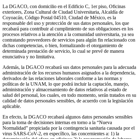
La DGACO, con domicilio en el Edificio C, 1er piso, Oficinas
exteriores, Zona Cultural de Ciudad Universitaria, Alcaldía de
Coyoacán, Código Postal 04510, Ciudad de México, es la
responsable del uso y protección de sus datos personales, los que
recabará para contribuir al cumplimiento de sus obligaciones en los
procesos relativos a la atención a la comunidad universitaria, ya sea
contratando proveedores de servicios para algún fin relacionado con
dichas competencias, o bien, formalizando el otorgamiento de
determinada prestación de servicio, lo cual se prevé de manera
enunciativa y no limitativa.
Además, la DGACO recabará sus datos personales para la adecuada
administración de los recursos humanos asignados a la dependencia,
derivados de las relaciones laborales conforme a las normas y
políticas de la UNAM, lo que podrá incluir la captación, manejo,
administración y almacenamiento de datos relativos al estado de
salud del personal, los cuales, en todo momento, serán tratados en su
calidad de datos personales sensibles, de acuerdo con la legislación
aplicable.
En efecto, la DGACO recabará algunos datos personales sensibles
para la toma de decisiones internas en torno a la “Nueva
Normalidad” propiciada por la contingencia sanitaria causada por el
virus SARS-CoV-2, en específico, las concernientes a: 1) la