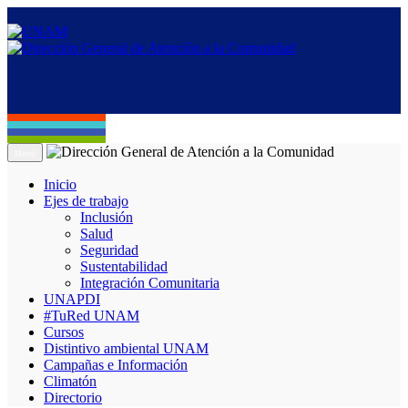
Menú
Inicio
Ejes de trabajo
Inclusión
Salud
Seguridad
Sustentabilidad
Integración Comunitaria
UNAPDI
#TuRed UNAM
Cursos
Distintivo ambiental UNAM
Campañas e Información
Climatón
Directorio