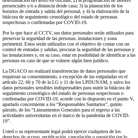
determinación del aforo en oficinas; 2) la programación de labores
presenciales y/o a distancia desde casa; 3) la planeación de los
horarios de entrada y salida del personal, y 4) la elaboración de la
bitácora de seguimiento cronológico del estado de personas
sospechosas o confirmadas por COVID-19.
Por lo que hace al CCTV, sus datos personales serán utilizados para
preservar la seguridad de las personas, instalaciones y zona
perimetral. Estos serán utilizados con el objetivo de contar con un
control de entradas y salidas, procurar la seguridad de las personas y
las instalaciones y, en su caso, estar en posibilidad de identificar a las
personas en caso de que se vulnere algún bien jurídico.
La DGACO no realizará transferencias de datos personales que
requieran su consentimiento, a excepción de las estipuladas en el
artículo 22, 66 y 70 de la LG y 11 de los LPDUNAM, y salvo los
datos personales sensibles indispensables para nutrir la bitácora de
seguimiento cronológico del estado de personas sospechosas o
confirmadas por COVID-19, acorde con lo dispuesto en el punto V,
apartado concerniente a los “Responsables Sanitarios”, quinto
párrafo, de los “Lineamientos Generales para el regreso a las
actividades universitarias en el marco de la pandemia de COVID-
19”.
Usted o su representante legal podrá ejercer cualquiera de los
derechos de acceso, rectificación, cancelación u oposición (en lo