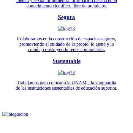
mental y sexual difundiendo información basada en el
conocimiento científico, libre de prejuicios.
Segura
Colaboramos en la construcción de espacios seguros,
promoviendo el cuidado de lo propio, lo ajeno y lo
común, construyendo redes comunitarias.
Sustentable
Trabajamos para colocar a la UNAM a la vanguardia
de las instituciones sustentables de educación superior.