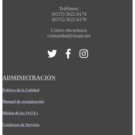
Teléfonos:
(0155) 5622-6174
(0155) 5622-6176
Correo electrónico:
comunidad@unam.mx
ADMINISTRACIÓN
Política de la Calidad
Manual de organización
Misión de las SyUA's
Catálogos de Servicio