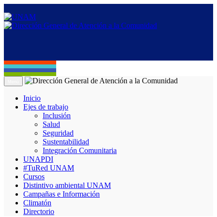
Menú
Inicio
Ejes de trabajo
Inclusión
Salud
Seguridad
Sustentabilidad
Integración Comunitaria
UNAPDI
#TuRed UNAM
Cursos
Distintivo ambiental UNAM
Campañas e Información
Climatón
Directorio