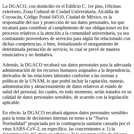
La DGACO, con domicilio en el Edificio C, 1er piso, Oficinas
exteriores, Zona Cultural de Ciudad Universitaria, Alcaldía de
Coyoacán, Código Postal 04510, Ciudad de México, es la
responsable del uso y protección de sus datos personales, los que
recabará para contribuir al cumplimiento de sus obligaciones en los
procesos relativos a la atención a la comunidad universitaria, ya sea
contratando proveedores de servicios para algún fin relacionado con
dichas competencias, o bien, formalizando el otorgamiento de
determinada prestación de servicio, lo cual se prevé de manera
enunciativa y no limitativa.
Además, la DGACO recabará sus datos personales para la adecuada
administración de los recursos humanos asignados a la dependencia,
derivados de las relaciones laborales conforme a las normas y
políticas de la UNAM, lo que podrá incluir la captación, manejo,
administración y almacenamiento de datos relativos al estado de
salud del personal, los cuales, en todo momento, serán tratados en su
calidad de datos personales sensibles, de acuerdo con la legislación
aplicable.
En efecto, la DGACO recabará algunos datos personales sensibles
para la toma de decisiones internas en torno a la “Nueva
Normalidad” propiciada por la contingencia sanitaria causada por el
virus SARS-CoV-2, en específico, las concernientes a: 1) la