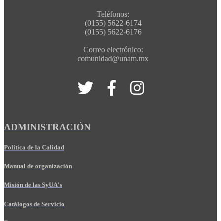
Teléfonos:
(0155) 5622-6174
(0155) 5622-6176
Correo electrónico:
comunidad@unam.mx
ADMINISTRACIÓN
Política de la Calidad
Manual de organización
Misión de las SyUA's
Catálogos de Servicio