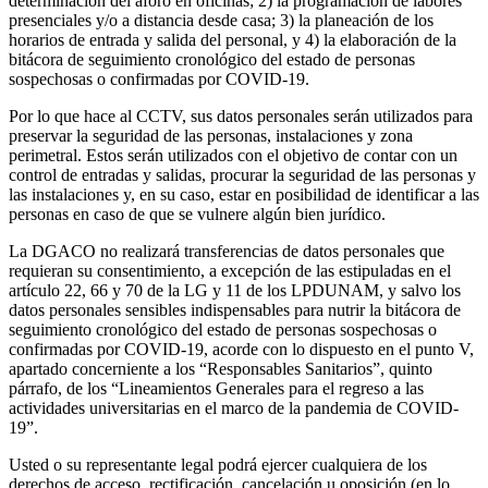
determinación del aforo en oficinas; 2) la programación de labores
presenciales y/o a distancia desde casa; 3) la planeación de los
horarios de entrada y salida del personal, y 4) la elaboración de la
bitácora de seguimiento cronológico del estado de personas
sospechosas o confirmadas por COVID-19.
Por lo que hace al CCTV, sus datos personales serán utilizados para
preservar la seguridad de las personas, instalaciones y zona
perimetral. Estos serán utilizados con el objetivo de contar con un
control de entradas y salidas, procurar la seguridad de las personas y
las instalaciones y, en su caso, estar en posibilidad de identificar a las
personas en caso de que se vulnere algún bien jurídico.
La DGACO no realizará transferencias de datos personales que
requieran su consentimiento, a excepción de las estipuladas en el
artículo 22, 66 y 70 de la LG y 11 de los LPDUNAM, y salvo los
datos personales sensibles indispensables para nutrir la bitácora de
seguimiento cronológico del estado de personas sospechosas o
confirmadas por COVID-19, acorde con lo dispuesto en el punto V,
apartado concerniente a los “Responsables Sanitarios”, quinto
párrafo, de los “Lineamientos Generales para el regreso a las
actividades universitarias en el marco de la pandemia de COVID-
19”.
Usted o su representante legal podrá ejercer cualquiera de los
derechos de acceso, rectificación, cancelación u oposición (en lo