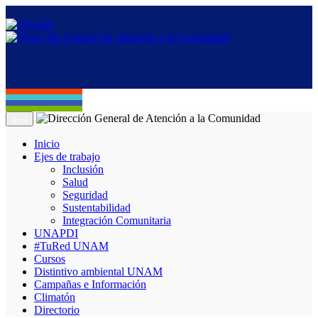
Menú
Inicio
Ejes de trabajo
Inclusión
Salud
Seguridad
Sustentabilidad
Integración Comunitaria
UNAPDI
#TuRed UNAM
Cursos
Distintivo ambiental UNAM
Campañas e Información
Climatón
Directorio