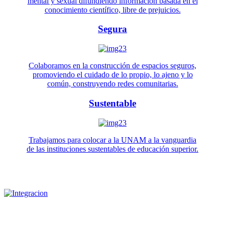
mental y sexual difundiendo información basada en el
conocimiento científico, libre de prejuicios.
Segura
Colaboramos en la construcción de espacios seguros,
promoviendo el cuidado de lo propio, lo ajeno y lo
común, construyendo redes comunitarias.
Sustentable
Trabajamos para colocar a la UNAM a la vanguardia
de las instituciones sustentables de educación superior.