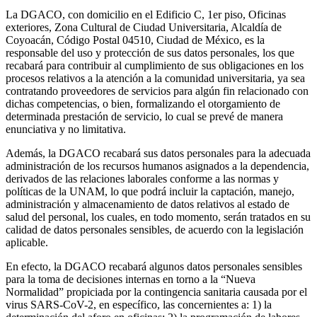
La DGACO, con domicilio en el Edificio C, 1er piso, Oficinas
exteriores, Zona Cultural de Ciudad Universitaria, Alcaldía de
Coyoacán, Código Postal 04510, Ciudad de México, es la
responsable del uso y protección de sus datos personales, los que
recabará para contribuir al cumplimiento de sus obligaciones en los
procesos relativos a la atención a la comunidad universitaria, ya sea
contratando proveedores de servicios para algún fin relacionado con
dichas competencias, o bien, formalizando el otorgamiento de
determinada prestación de servicio, lo cual se prevé de manera
enunciativa y no limitativa.
Además, la DGACO recabará sus datos personales para la adecuada
administración de los recursos humanos asignados a la dependencia,
derivados de las relaciones laborales conforme a las normas y
políticas de la UNAM, lo que podrá incluir la captación, manejo,
administración y almacenamiento de datos relativos al estado de
salud del personal, los cuales, en todo momento, serán tratados en su
calidad de datos personales sensibles, de acuerdo con la legislación
aplicable.
En efecto, la DGACO recabará algunos datos personales sensibles
para la toma de decisiones internas en torno a la “Nueva
Normalidad” propiciada por la contingencia sanitaria causada por el
virus SARS-CoV-2, en específico, las concernientes a: 1) la