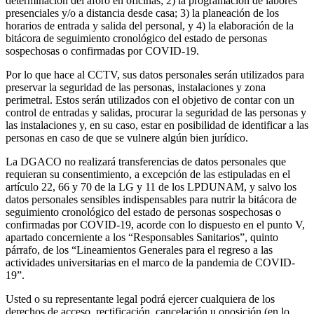
determinación del aforo en oficinas; 2) la programación de labores
presenciales y/o a distancia desde casa; 3) la planeación de los
horarios de entrada y salida del personal, y 4) la elaboración de la
bitácora de seguimiento cronológico del estado de personas
sospechosas o confirmadas por COVID-19.
Por lo que hace al CCTV, sus datos personales serán utilizados para
preservar la seguridad de las personas, instalaciones y zona
perimetral. Estos serán utilizados con el objetivo de contar con un
control de entradas y salidas, procurar la seguridad de las personas y
las instalaciones y, en su caso, estar en posibilidad de identificar a las
personas en caso de que se vulnere algún bien jurídico.
La DGACO no realizará transferencias de datos personales que
requieran su consentimiento, a excepción de las estipuladas en el
artículo 22, 66 y 70 de la LG y 11 de los LPDUNAM, y salvo los
datos personales sensibles indispensables para nutrir la bitácora de
seguimiento cronológico del estado de personas sospechosas o
confirmadas por COVID-19, acorde con lo dispuesto en el punto V,
apartado concerniente a los “Responsables Sanitarios”, quinto
párrafo, de los “Lineamientos Generales para el regreso a las
actividades universitarias en el marco de la pandemia de COVID-
19”.
Usted o su representante legal podrá ejercer cualquiera de los
derechos de acceso, rectificación, cancelación u oposición (en lo