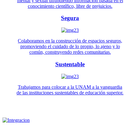
mental y sexual difundiendo información basada en el
conocimiento científico, libre de prejuicios.
Segura
Colaboramos en la construcción de espacios seguros,
promoviendo el cuidado de lo propio, lo ajeno y lo
común, construyendo redes comunitarias.
Sustentable
Trabajamos para colocar a la UNAM a la vanguardia
de las instituciones sustentables de educación superior.