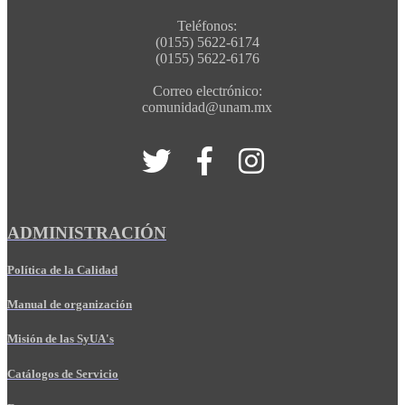
Teléfonos:
(0155) 5622-6174
(0155) 5622-6176
Correo electrónico:
comunidad@unam.mx
ADMINISTRACIÓN
Política de la Calidad
Manual de organización
Misión de las SyUA's
Catálogos de Servicio