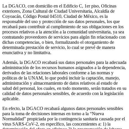
La DGACO, con domicilio en el Edificio C, 1er piso, Oficinas
exteriores, Zona Cultural de Ciudad Universitaria, Alcaldía de
Coyoacán, Código Postal 04510, Ciudad de México, es la
responsable del uso y protección de sus datos personales, los que
recabará para contribuir al cumplimiento de sus obligaciones en los
procesos relativos a la atención a la comunidad universitaria, ya sea
contratando proveedores de servicios para algún fin relacionado con
dichas competencias, o bien, formalizando el otorgamiento de
determinada prestación de servicio, lo cual se prevé de manera
enunciativa y no limitativa.
Además, la DGACO recabará sus datos personales para la adecuada
administración de los recursos humanos asignados a la dependencia,
derivados de las relaciones laborales conforme a las normas y
políticas de la UNAM, lo que podrá incluir la captación, manejo,
administración y almacenamiento de datos relativos al estado de
salud del personal, los cuales, en todo momento, serán tratados en su
calidad de datos personales sensibles, de acuerdo con la legislación
aplicable.
En efecto, la DGACO recabará algunos datos personales sensibles
para la toma de decisiones internas en torno a la “Nueva
Normalidad” propiciada por la contingencia sanitaria causada por el
virus SARS-CoV-2, en específico, las concernientes a: 1) la