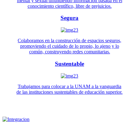
mental y sexual difundiendo información basada en el
conocimiento científico, libre de prejuicios.
Segura
Colaboramos en la construcción de espacios seguros,
promoviendo el cuidado de lo propio, lo ajeno y lo
común, construyendo redes comunitarias.
Sustentable
Trabajamos para colocar a la UNAM a la vanguardia
de las instituciones sustentables de educación superior.