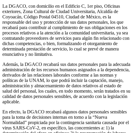
La DGACO, con domicilio en el Edificio C, 1er piso, Oficinas
exteriores, Zona Cultural de Ciudad Universitaria, Alcaldía de
Coyoacán, Código Postal 04510, Ciudad de México, es la
responsable del uso y protección de sus datos personales, los que
recabará para contribuir al cumplimiento de sus obligaciones en los
procesos relativos a la atención a la comunidad universitaria, ya sea
contratando proveedores de servicios para algún fin relacionado con
dichas competencias, o bien, formalizando el otorgamiento de
determinada prestación de servicio, lo cual se prevé de manera
enunciativa y no limitativa.
Además, la DGACO recabará sus datos personales para la adecuada
administración de los recursos humanos asignados a la dependencia,
derivados de las relaciones laborales conforme a las normas y
políticas de la UNAM, lo que podrá incluir la captación, manejo,
administración y almacenamiento de datos relativos al estado de
salud del personal, los cuales, en todo momento, serán tratados en su
calidad de datos personales sensibles, de acuerdo con la legislación
aplicable.
En efecto, la DGACO recabará algunos datos personales sensibles
para la toma de decisiones internas en torno a la “Nueva
Normalidad” propiciada por la contingencia sanitaria causada por el
virus SARS-CoV-2, en específico, las concernientes a: 1) la