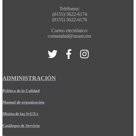
Teléfonos:
(0155) 5622-6174
(0155) 5622-6176
Correo electrónico:
comunidad@unam.mx
ADMINISTRACIÓN
Política de la Calidad
Manual de organización
Misión de las SyUA's
Catálogos de Servicio