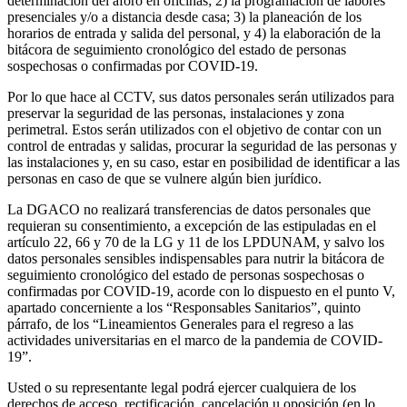
determinación del aforo en oficinas; 2) la programación de labores
presenciales y/o a distancia desde casa; 3) la planeación de los
horarios de entrada y salida del personal, y 4) la elaboración de la
bitácora de seguimiento cronológico del estado de personas
sospechosas o confirmadas por COVID-19.
Por lo que hace al CCTV, sus datos personales serán utilizados para
preservar la seguridad de las personas, instalaciones y zona
perimetral. Estos serán utilizados con el objetivo de contar con un
control de entradas y salidas, procurar la seguridad de las personas y
las instalaciones y, en su caso, estar en posibilidad de identificar a las
personas en caso de que se vulnere algún bien jurídico.
La DGACO no realizará transferencias de datos personales que
requieran su consentimiento, a excepción de las estipuladas en el
artículo 22, 66 y 70 de la LG y 11 de los LPDUNAM, y salvo los
datos personales sensibles indispensables para nutrir la bitácora de
seguimiento cronológico del estado de personas sospechosas o
confirmadas por COVID-19, acorde con lo dispuesto en el punto V,
apartado concerniente a los “Responsables Sanitarios”, quinto
párrafo, de los “Lineamientos Generales para el regreso a las
actividades universitarias en el marco de la pandemia de COVID-
19”.
Usted o su representante legal podrá ejercer cualquiera de los
derechos de acceso, rectificación, cancelación u oposición (en lo