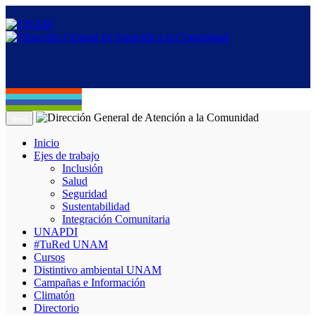
Menú
Inicio
Ejes de trabajo
Inclusión
Salud
Seguridad
Sustentabilidad
Integración Comunitaria
UNAPDI
#TuRed UNAM
Cursos
Distintivo ambiental UNAM
Campañas e Información
Climatón
Directorio