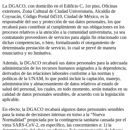
La DGACO, con domicilio en el Edificio C, 1er piso, Oficinas
exteriores, Zona Cultural de Ciudad Universitaria, Alcaldía de
Coyoacán, Código Postal 04510, Ciudad de México, es la
responsable del uso y protección de sus datos personales, los que
recabará para contribuir al cumplimiento de sus obligaciones en los
procesos relativos a la atención a la comunidad universitaria, ya sea
contratando proveedores de servicios para algún fin relacionado con
dichas competencias, o bien, formalizando el otorgamiento de
determinada prestación de servicio, lo cual se prevé de manera
enunciativa y no limitativa.
Además, la DGACO recabará sus datos personales para la adecuada
administración de los recursos humanos asignados a la dependencia,
derivados de las relaciones laborales conforme a las normas y
políticas de la UNAM, lo que podrá incluir la captación, manejo,
administración y almacenamiento de datos relativos al estado de
salud del personal, los cuales, en todo momento, serán tratados en su
calidad de datos personales sensibles, de acuerdo con la legislación
aplicable.
En efecto, la DGACO recabará algunos datos personales sensibles
para la toma de decisiones internas en torno a la “Nueva
Normalidad” propiciada por la contingencia sanitaria causada por el
virus SARS-CoV-2, en específico, las concernientes a: 1) la