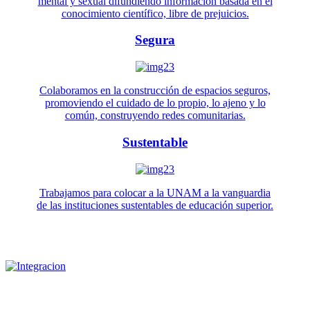
mental y sexual difundiendo información basada en el
conocimiento científico, libre de prejuicios.
Segura
Colaboramos en la construcción de espacios seguros,
promoviendo el cuidado de lo propio, lo ajeno y lo
común, construyendo redes comunitarias.
Sustentable
Trabajamos para colocar a la UNAM a la vanguardia
de las instituciones sustentables de educación superior.