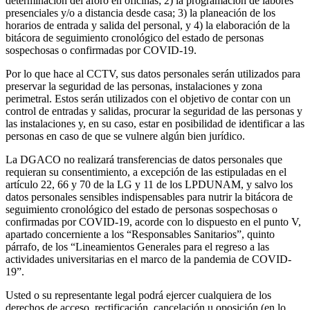
determinación del aforo en oficinas; 2) la programación de labores
presenciales y/o a distancia desde casa; 3) la planeación de los
horarios de entrada y salida del personal, y 4) la elaboración de la
bitácora de seguimiento cronológico del estado de personas
sospechosas o confirmadas por COVID-19.
Por lo que hace al CCTV, sus datos personales serán utilizados para
preservar la seguridad de las personas, instalaciones y zona
perimetral. Estos serán utilizados con el objetivo de contar con un
control de entradas y salidas, procurar la seguridad de las personas y
las instalaciones y, en su caso, estar en posibilidad de identificar a las
personas en caso de que se vulnere algún bien jurídico.
La DGACO no realizará transferencias de datos personales que
requieran su consentimiento, a excepción de las estipuladas en el
artículo 22, 66 y 70 de la LG y 11 de los LPDUNAM, y salvo los
datos personales sensibles indispensables para nutrir la bitácora de
seguimiento cronológico del estado de personas sospechosas o
confirmadas por COVID-19, acorde con lo dispuesto en el punto V,
apartado concerniente a los “Responsables Sanitarios”, quinto
párrafo, de los “Lineamientos Generales para el regreso a las
actividades universitarias en el marco de la pandemia de COVID-
19”.
Usted o su representante legal podrá ejercer cualquiera de los
derechos de acceso, rectificación, cancelación u oposición (en lo