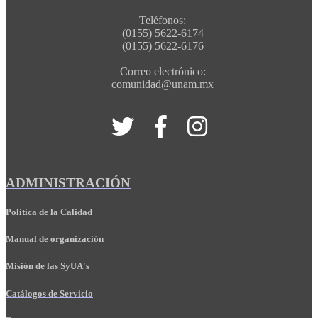
Teléfonos:
(0155) 5622-6174
(0155) 5622-6176
Correo electrónico:
comunidad@unam.mx
ADMINISTRACIÓN
Política de la Calidad
Manual de organización
Misión de las SyUA's
Catálogos de Servicio