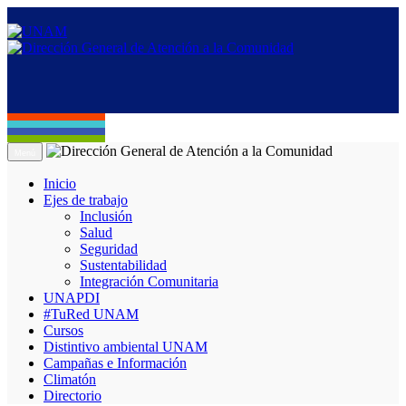
Menú
Inicio
Ejes de trabajo
Inclusión
Salud
Seguridad
Sustentabilidad
Integración Comunitaria
UNAPDI
#TuRed UNAM
Cursos
Distintivo ambiental UNAM
Campañas e Información
Climatón
Directorio