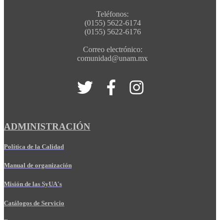
Teléfonos:
(0155) 5622-6174
(0155) 5622-6176
Correo electrónico:
comunidad@unam.mx
ADMINISTRACIÓN
Política de la Calidad
Manual de organización
Misión de las SyUA's
Catálogos de Servicio