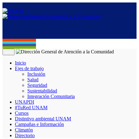
Menú
Inicio
Ejes de trabajo
Inclusión
Salud
Seguridad
Sustentabilidad
Integración Comunitaria
UNAPDI
#TuRed UNAM
Cursos
Distintivo ambiental UNAM
Campañas e Información
Climatón
Directorio