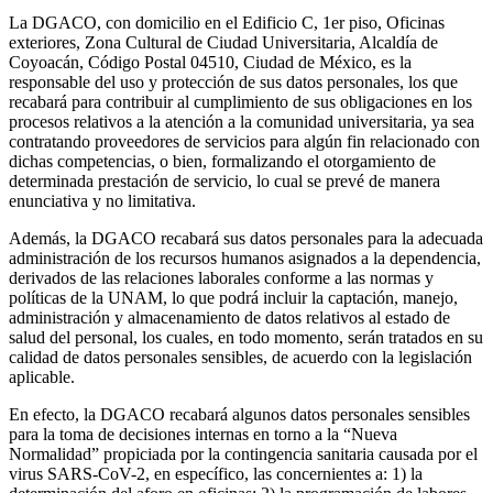
La DGACO, con domicilio en el Edificio C, 1er piso, Oficinas
exteriores, Zona Cultural de Ciudad Universitaria, Alcaldía de
Coyoacán, Código Postal 04510, Ciudad de México, es la
responsable del uso y protección de sus datos personales, los que
recabará para contribuir al cumplimiento de sus obligaciones en los
procesos relativos a la atención a la comunidad universitaria, ya sea
contratando proveedores de servicios para algún fin relacionado con
dichas competencias, o bien, formalizando el otorgamiento de
determinada prestación de servicio, lo cual se prevé de manera
enunciativa y no limitativa.
Además, la DGACO recabará sus datos personales para la adecuada
administración de los recursos humanos asignados a la dependencia,
derivados de las relaciones laborales conforme a las normas y
políticas de la UNAM, lo que podrá incluir la captación, manejo,
administración y almacenamiento de datos relativos al estado de
salud del personal, los cuales, en todo momento, serán tratados en su
calidad de datos personales sensibles, de acuerdo con la legislación
aplicable.
En efecto, la DGACO recabará algunos datos personales sensibles
para la toma de decisiones internas en torno a la “Nueva
Normalidad” propiciada por la contingencia sanitaria causada por el
virus SARS-CoV-2, en específico, las concernientes a: 1) la