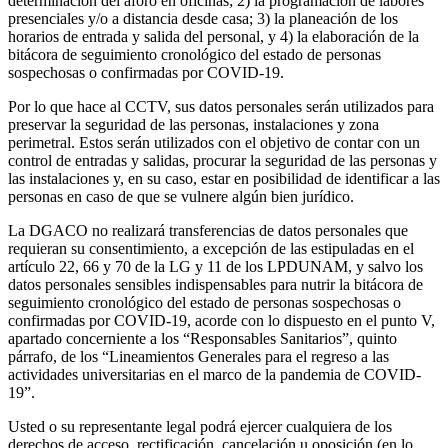
determinación del aforo en oficinas; 2) la programación de labores
presenciales y/o a distancia desde casa; 3) la planeación de los
horarios de entrada y salida del personal, y 4) la elaboración de la
bitácora de seguimiento cronológico del estado de personas
sospechosas o confirmadas por COVID-19.
Por lo que hace al CCTV, sus datos personales serán utilizados para
preservar la seguridad de las personas, instalaciones y zona
perimetral. Estos serán utilizados con el objetivo de contar con un
control de entradas y salidas, procurar la seguridad de las personas y
las instalaciones y, en su caso, estar en posibilidad de identificar a las
personas en caso de que se vulnere algún bien jurídico.
La DGACO no realizará transferencias de datos personales que
requieran su consentimiento, a excepción de las estipuladas en el
artículo 22, 66 y 70 de la LG y 11 de los LPDUNAM, y salvo los
datos personales sensibles indispensables para nutrir la bitácora de
seguimiento cronológico del estado de personas sospechosas o
confirmadas por COVID-19, acorde con lo dispuesto en el punto V,
apartado concerniente a los “Responsables Sanitarios”, quinto
párrafo, de los “Lineamientos Generales para el regreso a las
actividades universitarias en el marco de la pandemia de COVID-
19”.
Usted o su representante legal podrá ejercer cualquiera de los
derechos de acceso, rectificación, cancelación u oposición (en lo