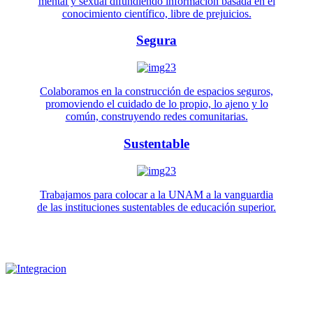
mental y sexual difundiendo información basada en el
conocimiento científico, libre de prejuicios.
Segura
Colaboramos en la construcción de espacios seguros,
promoviendo el cuidado de lo propio, lo ajeno y lo
común, construyendo redes comunitarias.
Sustentable
Trabajamos para colocar a la UNAM a la vanguardia
de las instituciones sustentables de educación superior.