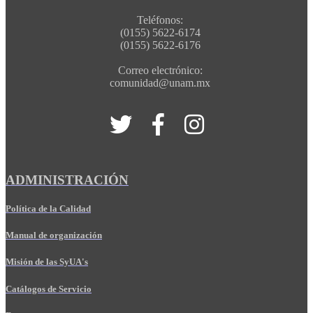
Teléfonos:
(0155) 5622-6174
(0155) 5622-6176
Correo electrónico:
comunidad@unam.mx
ADMINISTRACIÓN
Política de la Calidad
Manual de organización
Misión de las SyUA's
Catálogos de Servicio