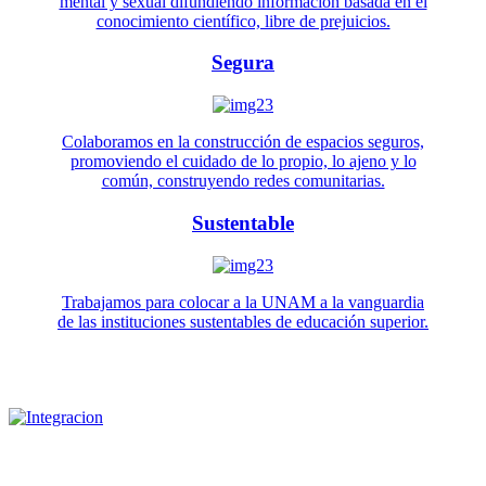
mental y sexual difundiendo información basada en el
conocimiento científico, libre de prejuicios.
Segura
Colaboramos en la construcción de espacios seguros,
promoviendo el cuidado de lo propio, lo ajeno y lo
común, construyendo redes comunitarias.
Sustentable
Trabajamos para colocar a la UNAM a la vanguardia
de las instituciones sustentables de educación superior.