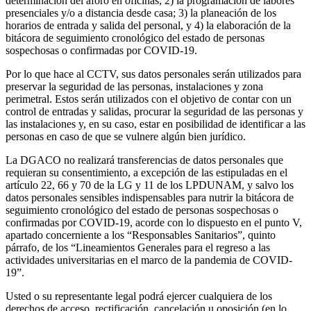
determinación del aforo en oficinas; 2) la programación de labores
presenciales y/o a distancia desde casa; 3) la planeación de los
horarios de entrada y salida del personal, y 4) la elaboración de la
bitácora de seguimiento cronológico del estado de personas
sospechosas o confirmadas por COVID-19.
Por lo que hace al CCTV, sus datos personales serán utilizados para
preservar la seguridad de las personas, instalaciones y zona
perimetral. Estos serán utilizados con el objetivo de contar con un
control de entradas y salidas, procurar la seguridad de las personas y
las instalaciones y, en su caso, estar en posibilidad de identificar a las
personas en caso de que se vulnere algún bien jurídico.
La DGACO no realizará transferencias de datos personales que
requieran su consentimiento, a excepción de las estipuladas en el
artículo 22, 66 y 70 de la LG y 11 de los LPDUNAM, y salvo los
datos personales sensibles indispensables para nutrir la bitácora de
seguimiento cronológico del estado de personas sospechosas o
confirmadas por COVID-19, acorde con lo dispuesto en el punto V,
apartado concerniente a los “Responsables Sanitarios”, quinto
párrafo, de los “Lineamientos Generales para el regreso a las
actividades universitarias en el marco de la pandemia de COVID-
19”.
Usted o su representante legal podrá ejercer cualquiera de los
derechos de acceso, rectificación, cancelación u oposición (en lo