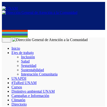
Menú
Inicio
Ejes de trabajo
Inclusión
Salud
Seguridad
Sustentabilidad
Integración Comunitaria
UNAPDI
#TuRed UNAM
Cursos
Distintivo ambiental UNAM
Campañas e Información
Climatón
Directorio