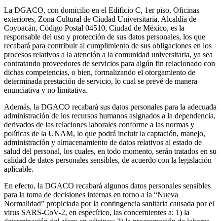
La DGACO, con domicilio en el Edificio C, 1er piso, Oficinas
exteriores, Zona Cultural de Ciudad Universitaria, Alcaldía de
Coyoacán, Código Postal 04510, Ciudad de México, es la
responsable del uso y protección de sus datos personales, los que
recabará para contribuir al cumplimiento de sus obligaciones en los
procesos relativos a la atención a la comunidad universitaria, ya sea
contratando proveedores de servicios para algún fin relacionado con
dichas competencias, o bien, formalizando el otorgamiento de
determinada prestación de servicio, lo cual se prevé de manera
enunciativa y no limitativa.
Además, la DGACO recabará sus datos personales para la adecuada
administración de los recursos humanos asignados a la dependencia,
derivados de las relaciones laborales conforme a las normas y
políticas de la UNAM, lo que podrá incluir la captación, manejo,
administración y almacenamiento de datos relativos al estado de
salud del personal, los cuales, en todo momento, serán tratados en su
calidad de datos personales sensibles, de acuerdo con la legislación
aplicable.
En efecto, la DGACO recabará algunos datos personales sensibles
para la toma de decisiones internas en torno a la “Nueva
Normalidad” propiciada por la contingencia sanitaria causada por el
virus SARS-CoV-2, en específico, las concernientes a: 1) la