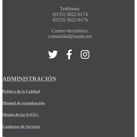
Teléfonos:
(0155) 5622-6174
(0155) 5622-6176
Correo electrónico:
comunidad@unam.mx
ADMINISTRACIÓN
Política de la Calidad
Manual de organización
Misión de las SyUA's
Catálogos de Servicio