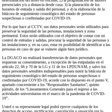
determinación del aforo en oficinas; 2) la programación de labores
presenciales y/o a distancia desde casa; 3) la planeación de los
horarios de entrada y salida del personal, y 4) la elaboración de la
bitácora de seguimiento cronológico del estado de personas
sospechosas o confirmadas por COVID-19.
Por lo que hace al CCTV, sus datos personales serán utilizados para
preservar la seguridad de las personas, instalaciones y zona
perimetral. Estos serán utilizados con el objetivo de contar con un
control de entradas y salidas, procurar la seguridad de las personas y
las instalaciones y, en su caso, estar en posibilidad de identificar a las
personas en caso de que se vulnere algún bien jurídico.
La DGACO no realizará transferencias de datos personales que
requieran su consentimiento, a excepción de las estipuladas en el
artículo 22, 66 y 70 de la LG y 11 de los LPDUNAM, y salvo los
datos personales sensibles indispensables para nutrir la bitácora de
seguimiento cronológico del estado de personas sospechosas o
confirmadas por COVID-19, acorde con lo dispuesto en el punto V,
apartado concerniente a los “Responsables Sanitarios”, quinto
párrafo, de los “Lineamientos Generales para el regreso a las
actividades universitarias en el marco de la pandemia de COVID-
19”.
Usted o su representante legal podrá ejercer cualquiera de los
derechos de acceso, rectificación, cancelación u oposición (en lo