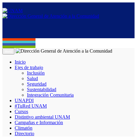
Menú
Inicio
Ejes de trabajo
Inclusión
Salud
Seguridad
Sustentabilidad
Integración Comunitaria
UNAPDI
#TuRed UNAM
Cursos
Distintivo ambiental UNAM
Campañas e Información
Climatón
Directorio