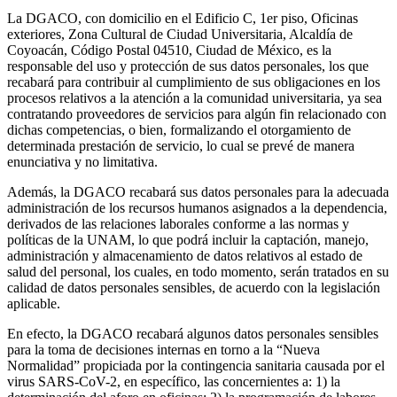
La DGACO, con domicilio en el Edificio C, 1er piso, Oficinas
exteriores, Zona Cultural de Ciudad Universitaria, Alcaldía de
Coyoacán, Código Postal 04510, Ciudad de México, es la
responsable del uso y protección de sus datos personales, los que
recabará para contribuir al cumplimiento de sus obligaciones en los
procesos relativos a la atención a la comunidad universitaria, ya sea
contratando proveedores de servicios para algún fin relacionado con
dichas competencias, o bien, formalizando el otorgamiento de
determinada prestación de servicio, lo cual se prevé de manera
enunciativa y no limitativa.
Además, la DGACO recabará sus datos personales para la adecuada
administración de los recursos humanos asignados a la dependencia,
derivados de las relaciones laborales conforme a las normas y
políticas de la UNAM, lo que podrá incluir la captación, manejo,
administración y almacenamiento de datos relativos al estado de
salud del personal, los cuales, en todo momento, serán tratados en su
calidad de datos personales sensibles, de acuerdo con la legislación
aplicable.
En efecto, la DGACO recabará algunos datos personales sensibles
para la toma de decisiones internas en torno a la “Nueva
Normalidad” propiciada por la contingencia sanitaria causada por el
virus SARS-CoV-2, en específico, las concernientes a: 1) la