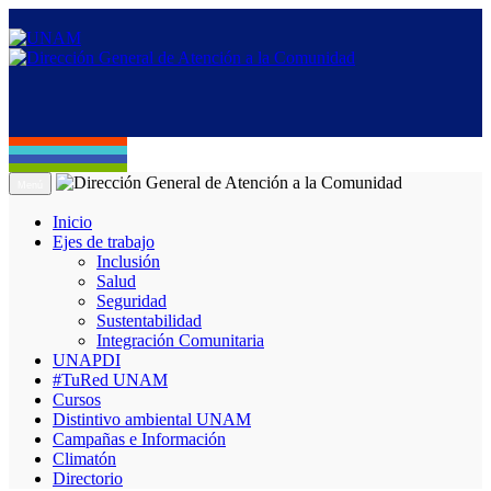
Menú
Inicio
Ejes de trabajo
Inclusión
Salud
Seguridad
Sustentabilidad
Integración Comunitaria
UNAPDI
#TuRed UNAM
Cursos
Distintivo ambiental UNAM
Campañas e Información
Climatón
Directorio