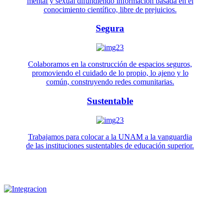
mental y sexual difundiendo información basada en el
conocimiento científico, libre de prejuicios.
Segura
Colaboramos en la construcción de espacios seguros,
promoviendo el cuidado de lo propio, lo ajeno y lo
común, construyendo redes comunitarias.
Sustentable
Trabajamos para colocar a la UNAM a la vanguardia
de las instituciones sustentables de educación superior.