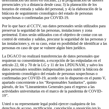
determinación del aforo en oficinas; 2) la programación de labores
presenciales y/o a distancia desde casa; 3) la planeación de los
horarios de entrada y salida del personal, y 4) la elaboración de la
bitácora de seguimiento cronológico del estado de personas
sospechosas o confirmadas por COVID-19.
Por lo que hace al CCTV, sus datos personales serán utilizados para
preservar la seguridad de las personas, instalaciones y zona
perimetral. Estos serán utilizados con el objetivo de contar con un
control de entradas y salidas, procurar la seguridad de las personas y
las instalaciones y, en su caso, estar en posibilidad de identificar a las
personas en caso de que se vulnere algún bien jurídico.
La DGACO no realizará transferencias de datos personales que
requieran su consentimiento, a excepción de las estipuladas en el
artículo 22, 66 y 70 de la LG y 11 de los LPDUNAM, y salvo los
datos personales sensibles indispensables para nutrir la bitácora de
seguimiento cronológico del estado de personas sospechosas o
confirmadas por COVID-19, acorde con lo dispuesto en el punto V,
apartado concerniente a los “Responsables Sanitarios”, quinto
párrafo, de los “Lineamientos Generales para el regreso a las
actividades universitarias en el marco de la pandemia de COVID-
19”.
Usted o su representante legal podrá ejercer cualquiera de los
derechos de acceso, rectificación, cancelación u oposición (en lo