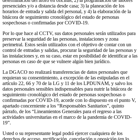
determinación del aforo en oficinas; 2) la programación de labores
presenciales y/o a distancia desde casa; 3) la planeación de los
horarios de entrada y salida del personal, y 4) la elaboración de la
bitácora de seguimiento cronológico del estado de personas
sospechosas o confirmadas por COVID-19.
Por lo que hace al CCTV, sus datos personales serán utilizados para
preservar la seguridad de las personas, instalaciones y zona
perimetral. Estos serán utilizados con el objetivo de contar con un
control de entradas y salidas, procurar la seguridad de las personas y
las instalaciones y, en su caso, estar en posibilidad de identificar a las
personas en caso de que se vulnere algún bien jurídico.
La DGACO no realizará transferencias de datos personales que
requieran su consentimiento, a excepción de las estipuladas en el
artículo 22, 66 y 70 de la LG y 11 de los LPDUNAM, y salvo los
datos personales sensibles indispensables para nutrir la bitácora de
seguimiento cronológico del estado de personas sospechosas o
confirmadas por COVID-19, acorde con lo dispuesto en el punto V,
apartado concerniente a los “Responsables Sanitarios”, quinto
párrafo, de los “Lineamientos Generales para el regreso a las
actividades universitarias en el marco de la pandemia de COVID-
19”.
Usted o su representante legal podrá ejercer cualquiera de los
derechos de acceso, rectificación, cancelación u oposición (en lo