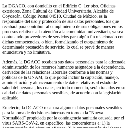
La DGACO, con domicilio en el Edificio C, 1er piso, Oficinas
exteriores, Zona Cultural de Ciudad Universitaria, Alcaldía de
Coyoacán, Código Postal 04510, Ciudad de México, es la
responsable del uso y protección de sus datos personales, los que
recabará para contribuir al cumplimiento de sus obligaciones en los
procesos relativos a la atención a la comunidad universitaria, ya sea
contratando proveedores de servicios para algún fin relacionado con
dichas competencias, o bien, formalizando el otorgamiento de
determinada prestación de servicio, lo cual se prevé de manera
enunciativa y no limitativa.
Además, la DGACO recabará sus datos personales para la adecuada
administración de los recursos humanos asignados a la dependencia,
derivados de las relaciones laborales conforme a las normas y
políticas de la UNAM, lo que podrá incluir la captación, manejo,
administración y almacenamiento de datos relativos al estado de
salud del personal, los cuales, en todo momento, serán tratados en su
calidad de datos personales sensibles, de acuerdo con la legislación
aplicable.
En efecto, la DGACO recabará algunos datos personales sensibles
para la toma de decisiones internas en torno a la “Nueva
Normalidad” propiciada por la contingencia sanitaria causada por el
virus SARS-CoV-2, en específico, las concernientes a: 1) la