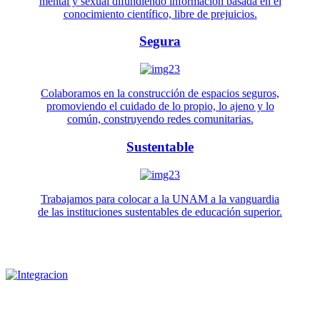
mental y sexual difundiendo información basada en el
conocimiento científico, libre de prejuicios.
Segura
Colaboramos en la construcción de espacios seguros,
promoviendo el cuidado de lo propio, lo ajeno y lo
común, construyendo redes comunitarias.
Sustentable
Trabajamos para colocar a la UNAM a la vanguardia
de las instituciones sustentables de educación superior.