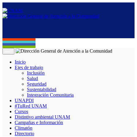
Menú
Inicio
Ejes de trabajo
Inclusión
Salud
Seguridad
Sustentabilidad
Integración Comunitaria
UNAPDI
#TuRed UNAM
Cursos
Distintivo ambiental UNAM
Campañas e Información
Climatón
Directorio