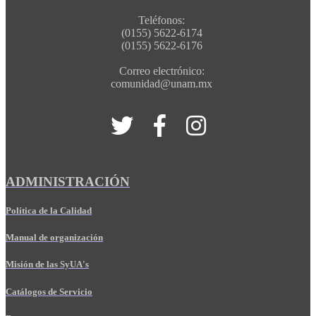
Teléfonos:
(0155) 5622-6174
(0155) 5622-6176
Correo electrónico:
comunidad@unam.mx
ADMINISTRACIÓN
Política de la Calidad
Manual de organización
Misión de las SyUA's
Catálogos de Servicio