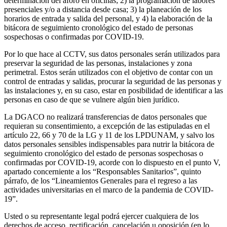
determinación del aforo en oficinas; 2) la programación de labores
presenciales y/o a distancia desde casa; 3) la planeación de los
horarios de entrada y salida del personal, y 4) la elaboración de la
bitácora de seguimiento cronológico del estado de personas
sospechosas o confirmadas por COVID-19.
Por lo que hace al CCTV, sus datos personales serán utilizados para
preservar la seguridad de las personas, instalaciones y zona
perimetral. Estos serán utilizados con el objetivo de contar con un
control de entradas y salidas, procurar la seguridad de las personas y
las instalaciones y, en su caso, estar en posibilidad de identificar a las
personas en caso de que se vulnere algún bien jurídico.
La DGACO no realizará transferencias de datos personales que
requieran su consentimiento, a excepción de las estipuladas en el
artículo 22, 66 y 70 de la LG y 11 de los LPDUNAM, y salvo los
datos personales sensibles indispensables para nutrir la bitácora de
seguimiento cronológico del estado de personas sospechosas o
confirmadas por COVID-19, acorde con lo dispuesto en el punto V,
apartado concerniente a los “Responsables Sanitarios”, quinto
párrafo, de los “Lineamientos Generales para el regreso a las
actividades universitarias en el marco de la pandemia de COVID-
19”.
Usted o su representante legal podrá ejercer cualquiera de los
derechos de acceso, rectificación, cancelación u oposición (en lo