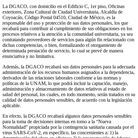
La DGACO, con domicilio en el Edificio C, 1er piso, Oficinas
exteriores, Zona Cultural de Ciudad Universitaria, Alcaldía de
Coyoacán, Código Postal 04510, Ciudad de México, es la
responsable del uso y protección de sus datos personales, los que
recabará para contribuir al cumplimiento de sus obligaciones en los
procesos relativos a la atención a la comunidad universitaria, ya sea
contratando proveedores de servicios para algún fin relacionado con
dichas competencias, o bien, formalizando el otorgamiento de
determinada prestación de servicio, lo cual se prevé de manera
enunciativa y no limitativa.
Además, la DGACO recabará sus datos personales para la adecuada
administración de los recursos humanos asignados a la dependencia,
derivados de las relaciones laborales conforme a las normas y
políticas de la UNAM, lo que podrá incluir la captación, manejo,
administración y almacenamiento de datos relativos al estado de
salud del personal, los cuales, en todo momento, serán tratados en su
calidad de datos personales sensibles, de acuerdo con la legislación
aplicable.
En efecto, la DGACO recabará algunos datos personales sensibles
para la toma de decisiones internas en torno a la “Nueva
Normalidad” propiciada por la contingencia sanitaria causada por el
virus SARS-CoV-2, en específico, las concernientes a: 1) la