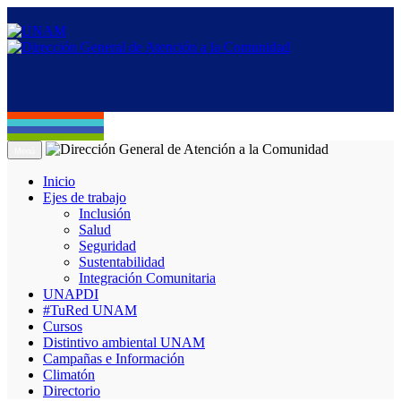
Menú
Inicio
Ejes de trabajo
Inclusión
Salud
Seguridad
Sustentabilidad
Integración Comunitaria
UNAPDI
#TuRed UNAM
Cursos
Distintivo ambiental UNAM
Campañas e Información
Climatón
Directorio