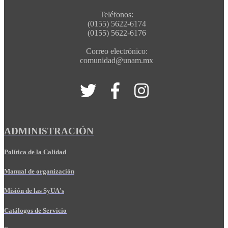
Teléfonos:
(0155) 5622-6174
(0155) 5622-6176
Correo electrónico:
comunidad@unam.mx
ADMINISTRACIÓN
Política de la Calidad
Manual de organización
Misión de las SyUA's
Catálogos de Servicio