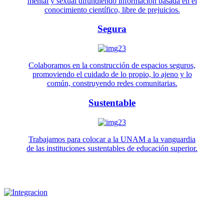
mental y sexual difundiendo información basada en el
conocimiento científico, libre de prejuicios.
Segura
Colaboramos en la construcción de espacios seguros,
promoviendo el cuidado de lo propio, lo ajeno y lo
común, construyendo redes comunitarias.
Sustentable
Trabajamos para colocar a la UNAM a la vanguardia
de las instituciones sustentables de educación superior.