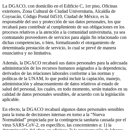
La DGACO, con domicilio en el Edificio C, 1er piso, Oficinas
exteriores, Zona Cultural de Ciudad Universitaria, Alcaldía de
Coyoacán, Código Postal 04510, Ciudad de México, es la
responsable del uso y protección de sus datos personales, los que
recabará para contribuir al cumplimiento de sus obligaciones en los
procesos relativos a la atención a la comunidad universitaria, ya sea
contratando proveedores de servicios para algún fin relacionado con
dichas competencias, o bien, formalizando el otorgamiento de
determinada prestación de servicio, lo cual se prevé de manera
enunciativa y no limitativa.
Además, la DGACO recabará sus datos personales para la adecuada
administración de los recursos humanos asignados a la dependencia,
derivados de las relaciones laborales conforme a las normas y
políticas de la UNAM, lo que podrá incluir la captación, manejo,
administración y almacenamiento de datos relativos al estado de
salud del personal, los cuales, en todo momento, serán tratados en su
calidad de datos personales sensibles, de acuerdo con la legislación
aplicable.
En efecto, la DGACO recabará algunos datos personales sensibles
para la toma de decisiones internas en torno a la “Nueva
Normalidad” propiciada por la contingencia sanitaria causada por el
virus SARS-CoV-2, en específico, las concernientes a: 1) la