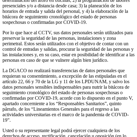
determinación del aforo en oficinas; 2) la programación de labores
presenciales y/o a distancia desde casa; 3) la planeación de los
horarios de entrada y salida del personal, y 4) la elaboración de la
bitácora de seguimiento cronológico del estado de personas
sospechosas o confirmadas por COVID-19.
Por lo que hace al CCTV, sus datos personales serán utilizados para
preservar la seguridad de las personas, instalaciones y zona
perimetral. Estos serán utilizados con el objetivo de contar con un
control de entradas y salidas, procurar la seguridad de las personas y
las instalaciones y, en su caso, estar en posibilidad de identificar a las
personas en caso de que se vulnere algún bien jurídico.
La DGACO no realizará transferencias de datos personales que
requieran su consentimiento, a excepción de las estipuladas en el
artículo 22, 66 y 70 de la LG y 11 de los LPDUNAM, y salvo los
datos personales sensibles indispensables para nutrir la bitácora de
seguimiento cronológico del estado de personas sospechosas o
confirmadas por COVID-19, acorde con lo dispuesto en el punto V,
apartado concerniente a los “Responsables Sanitarios”, quinto
párrafo, de los “Lineamientos Generales para el regreso a las
actividades universitarias en el marco de la pandemia de COVID-
19”.
Usted o su representante legal podrá ejercer cualquiera de los
derechos de acceso, rectificación, cancelación u oposición (en lo