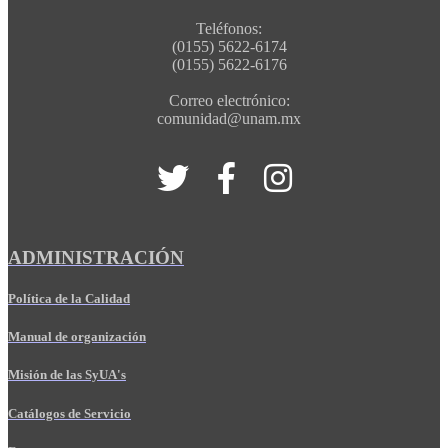
Teléfonos:
(0155) 5622-6174
(0155) 5622-6176
Correo electrónico:
comunidad@unam.mx
ADMINISTRACIÓN
Política de la Calidad
Manual de organización
Misión de las SyUA's
Catálogos de Servicio