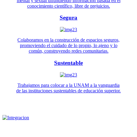
mental y sexual difundiendo información basada en el
conocimiento científico, libre de prejuicios.
Segura
Colaboramos en la construcción de espacios seguros,
promoviendo el cuidado de lo propio, lo ajeno y lo
común, construyendo redes comunitarias.
Sustentable
Trabajamos para colocar a la UNAM a la vanguardia
de las instituciones sustentables de educación superior.