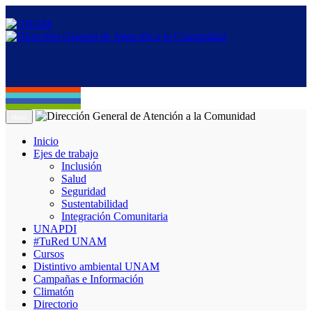
Menú
Inicio
Ejes de trabajo
Inclusión
Salud
Seguridad
Sustentabilidad
Integración Comunitaria
UNAPDI
#TuRed UNAM
Cursos
Distintivo ambiental UNAM
Campañas e Información
Climatón
Directorio