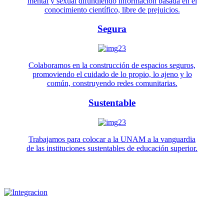
mental y sexual difundiendo información basada en el
conocimiento científico, libre de prejuicios.
Segura
Colaboramos en la construcción de espacios seguros,
promoviendo el cuidado de lo propio, lo ajeno y lo
común, construyendo redes comunitarias.
Sustentable
Trabajamos para colocar a la UNAM a la vanguardia
de las instituciones sustentables de educación superior.