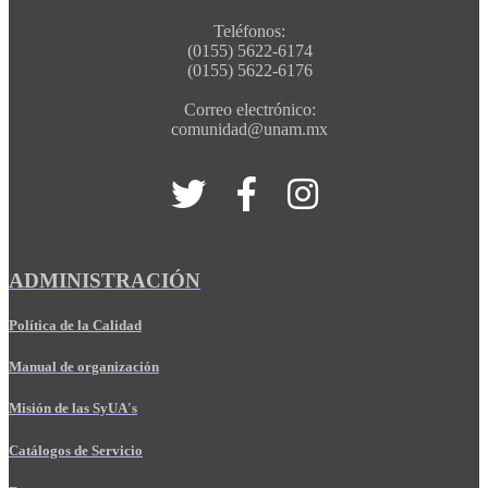
Teléfonos:
(0155) 5622-6174
(0155) 5622-6176
Correo electrónico:
comunidad@unam.mx
ADMINISTRACIÓN
Política de la Calidad
Manual de organización
Misión de las SyUA's
Catálogos de Servicio