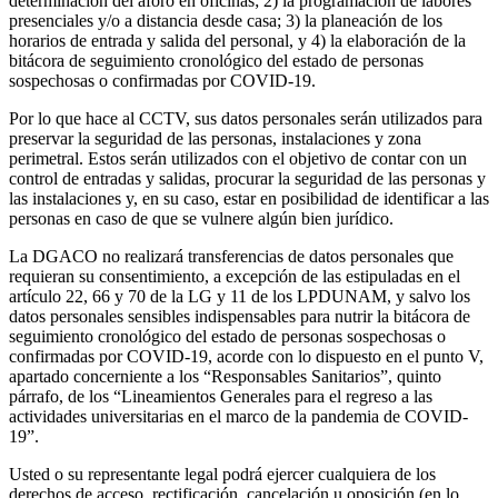
determinación del aforo en oficinas; 2) la programación de labores
presenciales y/o a distancia desde casa; 3) la planeación de los
horarios de entrada y salida del personal, y 4) la elaboración de la
bitácora de seguimiento cronológico del estado de personas
sospechosas o confirmadas por COVID-19.
Por lo que hace al CCTV, sus datos personales serán utilizados para
preservar la seguridad de las personas, instalaciones y zona
perimetral. Estos serán utilizados con el objetivo de contar con un
control de entradas y salidas, procurar la seguridad de las personas y
las instalaciones y, en su caso, estar en posibilidad de identificar a las
personas en caso de que se vulnere algún bien jurídico.
La DGACO no realizará transferencias de datos personales que
requieran su consentimiento, a excepción de las estipuladas en el
artículo 22, 66 y 70 de la LG y 11 de los LPDUNAM, y salvo los
datos personales sensibles indispensables para nutrir la bitácora de
seguimiento cronológico del estado de personas sospechosas o
confirmadas por COVID-19, acorde con lo dispuesto en el punto V,
apartado concerniente a los “Responsables Sanitarios”, quinto
párrafo, de los “Lineamientos Generales para el regreso a las
actividades universitarias en el marco de la pandemia de COVID-
19”.
Usted o su representante legal podrá ejercer cualquiera de los
derechos de acceso, rectificación, cancelación u oposición (en lo