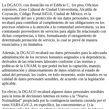
La DGACO, con domicilio en el Edificio C, 1er piso, Oficinas
exteriores, Zona Cultural de Ciudad Universitaria, Alcaldía de
Coyoacán, Código Postal 04510, Ciudad de México, es la
responsable del uso y protección de sus datos personales, los que
recabará para contribuir al cumplimiento de sus obligaciones en los
procesos relativos a la atención a la comunidad universitaria, ya sea
contratando proveedores de servicios para algún fin relacionado con
dichas competencias, o bien, formalizando el otorgamiento de
determinada prestación de servicio, lo cual se prevé de manera
enunciativa y no limitativa.
Además, la DGACO recabará sus datos personales para la adecuada
administración de los recursos humanos asignados a la dependencia,
derivados de las relaciones laborales conforme a las normas y
políticas de la UNAM, lo que podrá incluir la captación, manejo,
administración y almacenamiento de datos relativos al estado de
salud del personal, los cuales, en todo momento, serán tratados en su
calidad de datos personales sensibles, de acuerdo con la legislación
aplicable.
En efecto, la DGACO recabará algunos datos personales sensibles
para la toma de decisiones internas en torno a la “Nueva
Normalidad” propiciada por la contingencia sanitaria causada por el
virus SARS-CoV-2, en específico, las concernientes a: 1) la