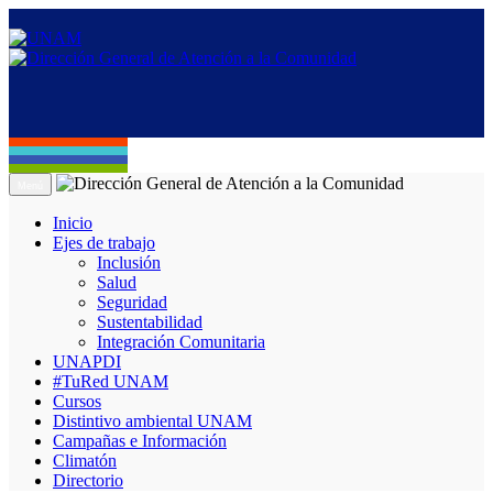
Menú
Inicio
Ejes de trabajo
Inclusión
Salud
Seguridad
Sustentabilidad
Integración Comunitaria
UNAPDI
#TuRed UNAM
Cursos
Distintivo ambiental UNAM
Campañas e Información
Climatón
Directorio