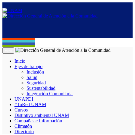
Menú
Inicio
Ejes de trabajo
Inclusión
Salud
Seguridad
Sustentabilidad
Integración Comunitaria
UNAPDI
#TuRed UNAM
Cursos
Distintivo ambiental UNAM
Campañas e Información
Climatón
Directorio