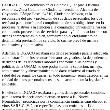
La DGACO, con domicilio en el Edificio C, 1er piso, Oficinas
exteriores, Zona Cultural de Ciudad Universitaria, Alcaldía de
Coyoacán, Código Postal 04510, Ciudad de México, es la
responsable del uso y protección de sus datos personales, los que
recabará para contribuir al cumplimiento de sus obligaciones en los
procesos relativos a la atención a la comunidad universitaria, ya sea
contratando proveedores de servicios para algún fin relacionado con
dichas competencias, o bien, formalizando el otorgamiento de
determinada prestación de servicio, lo cual se prevé de manera
enunciativa y no limitativa.
Además, la DGACO recabará sus datos personales para la adecuada
administración de los recursos humanos asignados a la dependencia,
derivados de las relaciones laborales conforme a las normas y
políticas de la UNAM, lo que podrá incluir la captación, manejo,
administración y almacenamiento de datos relativos al estado de
salud del personal, los cuales, en todo momento, serán tratados en su
calidad de datos personales sensibles, de acuerdo con la legislación
aplicable.
En efecto, la DGACO recabará algunos datos personales sensibles
para la toma de decisiones internas en torno a la “Nueva
Normalidad” propiciada por la contingencia sanitaria causada por el
virus SARS-CoV-2, en específico, las concernientes a: 1) la