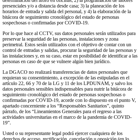
determinación del aforo en oficinas; 2) la programación de labores
presenciales y/o a distancia desde casa; 3) la planeación de los
horarios de entrada y salida del personal, y 4) la elaboración de la
bitácora de seguimiento cronológico del estado de personas
sospechosas o confirmadas por COVID-19.
Por lo que hace al CCTV, sus datos personales serán utilizados para
preservar la seguridad de las personas, instalaciones y zona
perimetral. Estos serán utilizados con el objetivo de contar con un
control de entradas y salidas, procurar la seguridad de las personas y
las instalaciones y, en su caso, estar en posibilidad de identificar a las
personas en caso de que se vulnere algún bien jurídico.
La DGACO no realizará transferencias de datos personales que
requieran su consentimiento, a excepción de las estipuladas en el
artículo 22, 66 y 70 de la LG y 11 de los LPDUNAM, y salvo los
datos personales sensibles indispensables para nutrir la bitácora de
seguimiento cronológico del estado de personas sospechosas o
confirmadas por COVID-19, acorde con lo dispuesto en el punto V,
apartado concerniente a los “Responsables Sanitarios”, quinto
párrafo, de los “Lineamientos Generales para el regreso a las
actividades universitarias en el marco de la pandemia de COVID-
19”.
Usted o su representante legal podrá ejercer cualquiera de los
derechos de acceso, rectificación, cancelación u oposición (en lo