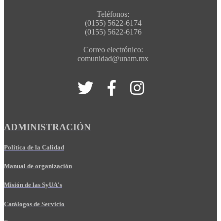
Teléfonos:
(0155) 5622-6174
(0155) 5622-6176
Correo electrónico:
comunidad@unam.mx
ADMINISTRACIÓN
Política de la Calidad
Manual de organización
Misión de las SyUA's
Catálogos de Servicio