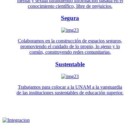
mental y sexual difundiendo información basada en el
conocimiento científico, libre de prejuicios.
Segura
Colaboramos en la construcción de espacios seguros,
promoviendo el cuidado de lo propio, lo ajeno y lo
común, construyendo redes comunitarias.
Sustentable
Trabajamos para colocar a la UNAM a la vanguardia
de las instituciones sustentables de educación superior.