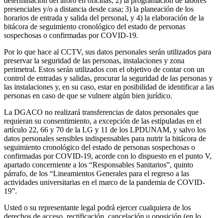
determinación del aforo en oficinas; 2) la programación de labores
presenciales y/o a distancia desde casa; 3) la planeación de los
horarios de entrada y salida del personal, y 4) la elaboración de la
bitácora de seguimiento cronológico del estado de personas
sospechosas o confirmadas por COVID-19.
Por lo que hace al CCTV, sus datos personales serán utilizados para
preservar la seguridad de las personas, instalaciones y zona
perimetral. Estos serán utilizados con el objetivo de contar con un
control de entradas y salidas, procurar la seguridad de las personas y
las instalaciones y, en su caso, estar en posibilidad de identificar a las
personas en caso de que se vulnere algún bien jurídico.
La DGACO no realizará transferencias de datos personales que
requieran su consentimiento, a excepción de las estipuladas en el
artículo 22, 66 y 70 de la LG y 11 de los LPDUNAM, y salvo los
datos personales sensibles indispensables para nutrir la bitácora de
seguimiento cronológico del estado de personas sospechosas o
confirmadas por COVID-19, acorde con lo dispuesto en el punto V,
apartado concerniente a los “Responsables Sanitarios”, quinto
párrafo, de los “Lineamientos Generales para el regreso a las
actividades universitarias en el marco de la pandemia de COVID-
19”.
Usted o su representante legal podrá ejercer cualquiera de los
derechos de acceso, rectificación, cancelación u oposición (en lo