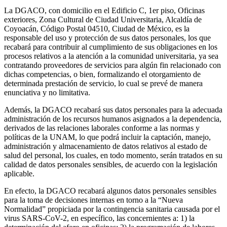
La DGACO, con domicilio en el Edificio C, 1er piso, Oficinas
exteriores, Zona Cultural de Ciudad Universitaria, Alcaldía de
Coyoacán, Código Postal 04510, Ciudad de México, es la
responsable del uso y protección de sus datos personales, los que
recabará para contribuir al cumplimiento de sus obligaciones en los
procesos relativos a la atención a la comunidad universitaria, ya sea
contratando proveedores de servicios para algún fin relacionado con
dichas competencias, o bien, formalizando el otorgamiento de
determinada prestación de servicio, lo cual se prevé de manera
enunciativa y no limitativa.
Además, la DGACO recabará sus datos personales para la adecuada
administración de los recursos humanos asignados a la dependencia,
derivados de las relaciones laborales conforme a las normas y
políticas de la UNAM, lo que podrá incluir la captación, manejo,
administración y almacenamiento de datos relativos al estado de
salud del personal, los cuales, en todo momento, serán tratados en su
calidad de datos personales sensibles, de acuerdo con la legislación
aplicable.
En efecto, la DGACO recabará algunos datos personales sensibles
para la toma de decisiones internas en torno a la “Nueva
Normalidad” propiciada por la contingencia sanitaria causada por el
virus SARS-CoV-2, en específico, las concernientes a: 1) la