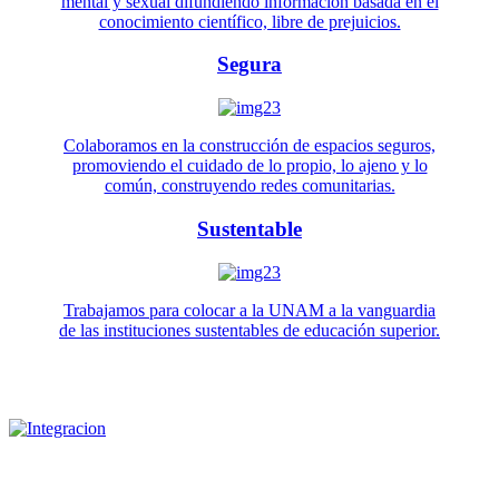
mental y sexual difundiendo información basada en el
conocimiento científico, libre de prejuicios.
Segura
Colaboramos en la construcción de espacios seguros,
promoviendo el cuidado de lo propio, lo ajeno y lo
común, construyendo redes comunitarias.
Sustentable
Trabajamos para colocar a la UNAM a la vanguardia
de las instituciones sustentables de educación superior.