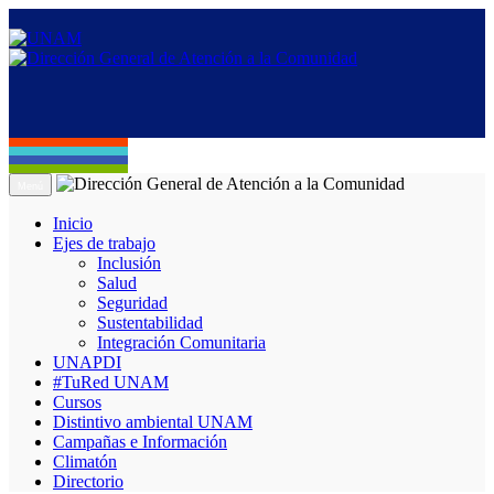
Menú
Inicio
Ejes de trabajo
Inclusión
Salud
Seguridad
Sustentabilidad
Integración Comunitaria
UNAPDI
#TuRed UNAM
Cursos
Distintivo ambiental UNAM
Campañas e Información
Climatón
Directorio