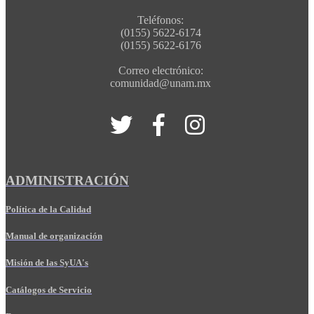
Teléfonos:
(0155) 5622-6174
(0155) 5622-6176
Correo electrónico:
comunidad@unam.mx
ADMINISTRACIÓN
Política de la Calidad
Manual de organización
Misión de las SyUA's
Catálogos de Servicio