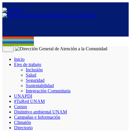
Menú
Inicio
Ejes de trabajo
Inclusión
Salud
Seguridad
Sustentabilidad
Integración Comunitaria
UNAPDI
#TuRed UNAM
Cursos
Distintivo ambiental UNAM
Campañas e Información
Climatón
Directorio