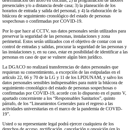
determinación del aforo en oficinas; 2) la programación de labores
presenciales y/o a distancia desde casa; 3) la planeación de los
horarios de entrada y salida del personal, y 4) la elaboración de la
bitácora de seguimiento cronológico del estado de personas
sospechosas o confirmadas por COVID-19.
Por lo que hace al CCTV, sus datos personales serán utilizados para
preservar la seguridad de las personas, instalaciones y zona
perimetral. Estos serán utilizados con el objetivo de contar con un
control de entradas y salidas, procurar la seguridad de las personas y
las instalaciones y, en su caso, estar en posibilidad de identificar a las
personas en caso de que se vulnere algún bien jurídico.
La DGACO no realizará transferencias de datos personales que
requieran su consentimiento, a excepción de las estipuladas en el
artículo 22, 66 y 70 de la LG y 11 de los LPDUNAM, y salvo los
datos personales sensibles indispensables para nutrir la bitácora de
seguimiento cronológico del estado de personas sospechosas o
confirmadas por COVID-19, acorde con lo dispuesto en el punto V,
apartado concerniente a los “Responsables Sanitarios”, quinto
párrafo, de los “Lineamientos Generales para el regreso a las
actividades universitarias en el marco de la pandemia de COVID-
19”.
Usted o su representante legal podrá ejercer cualquiera de los
derechos de acceso, rectificación, cancelación u oposición (en lo