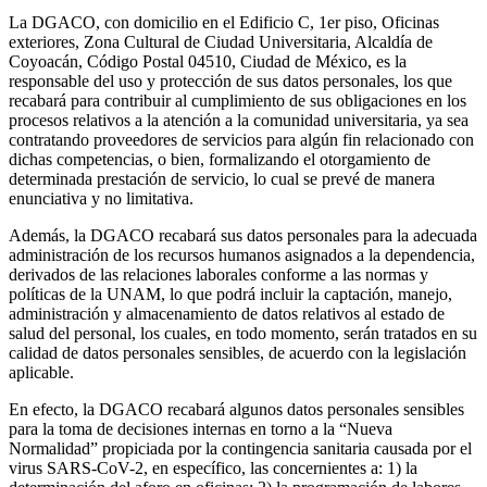
La DGACO, con domicilio en el Edificio C, 1er piso, Oficinas
exteriores, Zona Cultural de Ciudad Universitaria, Alcaldía de
Coyoacán, Código Postal 04510, Ciudad de México, es la
responsable del uso y protección de sus datos personales, los que
recabará para contribuir al cumplimiento de sus obligaciones en los
procesos relativos a la atención a la comunidad universitaria, ya sea
contratando proveedores de servicios para algún fin relacionado con
dichas competencias, o bien, formalizando el otorgamiento de
determinada prestación de servicio, lo cual se prevé de manera
enunciativa y no limitativa.
Además, la DGACO recabará sus datos personales para la adecuada
administración de los recursos humanos asignados a la dependencia,
derivados de las relaciones laborales conforme a las normas y
políticas de la UNAM, lo que podrá incluir la captación, manejo,
administración y almacenamiento de datos relativos al estado de
salud del personal, los cuales, en todo momento, serán tratados en su
calidad de datos personales sensibles, de acuerdo con la legislación
aplicable.
En efecto, la DGACO recabará algunos datos personales sensibles
para la toma de decisiones internas en torno a la “Nueva
Normalidad” propiciada por la contingencia sanitaria causada por el
virus SARS-CoV-2, en específico, las concernientes a: 1) la