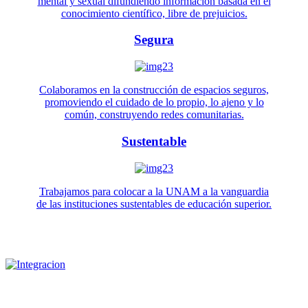
mental y sexual difundiendo información basada en el
conocimiento científico, libre de prejuicios.
Segura
Colaboramos en la construcción de espacios seguros,
promoviendo el cuidado de lo propio, lo ajeno y lo
común, construyendo redes comunitarias.
Sustentable
Trabajamos para colocar a la UNAM a la vanguardia
de las instituciones sustentables de educación superior.