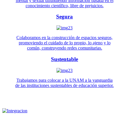
mental y sexual difundiendo información basada en el
conocimiento científico, libre de prejuicios.
Segura
Colaboramos en la construcción de espacios seguros,
promoviendo el cuidado de lo propio, lo ajeno y lo
común, construyendo redes comunitarias.
Sustentable
Trabajamos para colocar a la UNAM a la vanguardia
de las instituciones sustentables de educación superior.