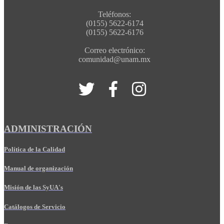
Teléfonos:
(0155) 5622-6174
(0155) 5622-6176
Correo electrónico:
comunidad@unam.mx
ADMINISTRACIÓN
Política de la Calidad
Manual de organización
Misión de las SyUA's
Catálogos de Servicio