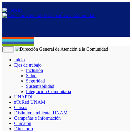
Menú
Inicio
Ejes de trabajo
Inclusión
Salud
Seguridad
Sustentabilidad
Integración Comunitaria
UNAPDI
#TuRed UNAM
Cursos
Distintivo ambiental UNAM
Campañas e Información
Climatón
Directorio