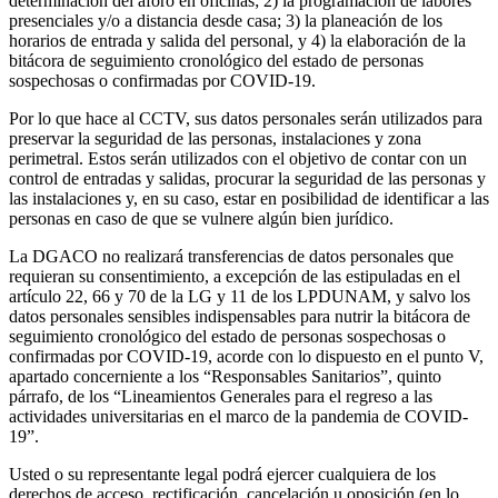
determinación del aforo en oficinas; 2) la programación de labores
presenciales y/o a distancia desde casa; 3) la planeación de los
horarios de entrada y salida del personal, y 4) la elaboración de la
bitácora de seguimiento cronológico del estado de personas
sospechosas o confirmadas por COVID-19.
Por lo que hace al CCTV, sus datos personales serán utilizados para
preservar la seguridad de las personas, instalaciones y zona
perimetral. Estos serán utilizados con el objetivo de contar con un
control de entradas y salidas, procurar la seguridad de las personas y
las instalaciones y, en su caso, estar en posibilidad de identificar a las
personas en caso de que se vulnere algún bien jurídico.
La DGACO no realizará transferencias de datos personales que
requieran su consentimiento, a excepción de las estipuladas en el
artículo 22, 66 y 70 de la LG y 11 de los LPDUNAM, y salvo los
datos personales sensibles indispensables para nutrir la bitácora de
seguimiento cronológico del estado de personas sospechosas o
confirmadas por COVID-19, acorde con lo dispuesto en el punto V,
apartado concerniente a los “Responsables Sanitarios”, quinto
párrafo, de los “Lineamientos Generales para el regreso a las
actividades universitarias en el marco de la pandemia de COVID-
19”.
Usted o su representante legal podrá ejercer cualquiera de los
derechos de acceso, rectificación, cancelación u oposición (en lo