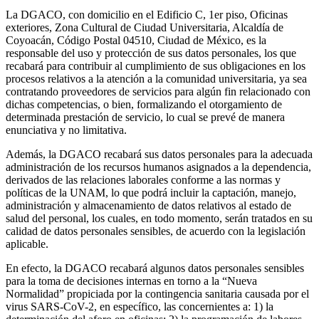
La DGACO, con domicilio en el Edificio C, 1er piso, Oficinas
exteriores, Zona Cultural de Ciudad Universitaria, Alcaldía de
Coyoacán, Código Postal 04510, Ciudad de México, es la
responsable del uso y protección de sus datos personales, los que
recabará para contribuir al cumplimiento de sus obligaciones en los
procesos relativos a la atención a la comunidad universitaria, ya sea
contratando proveedores de servicios para algún fin relacionado con
dichas competencias, o bien, formalizando el otorgamiento de
determinada prestación de servicio, lo cual se prevé de manera
enunciativa y no limitativa.
Además, la DGACO recabará sus datos personales para la adecuada
administración de los recursos humanos asignados a la dependencia,
derivados de las relaciones laborales conforme a las normas y
políticas de la UNAM, lo que podrá incluir la captación, manejo,
administración y almacenamiento de datos relativos al estado de
salud del personal, los cuales, en todo momento, serán tratados en su
calidad de datos personales sensibles, de acuerdo con la legislación
aplicable.
En efecto, la DGACO recabará algunos datos personales sensibles
para la toma de decisiones internas en torno a la “Nueva
Normalidad” propiciada por la contingencia sanitaria causada por el
virus SARS-CoV-2, en específico, las concernientes a: 1) la