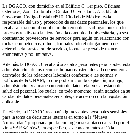
La DGACO, con domicilio en el Edificio C, 1er piso, Oficinas
exteriores, Zona Cultural de Ciudad Universitaria, Alcaldía de
Coyoacán, Código Postal 04510, Ciudad de México, es la
responsable del uso y protección de sus datos personales, los que
recabará para contribuir al cumplimiento de sus obligaciones en los
procesos relativos a la atención a la comunidad universitaria, ya sea
contratando proveedores de servicios para algún fin relacionado con
dichas competencias, o bien, formalizando el otorgamiento de
determinada prestación de servicio, lo cual se prevé de manera
enunciativa y no limitativa.
Además, la DGACO recabará sus datos personales para la adecuada
administración de los recursos humanos asignados a la dependencia,
derivados de las relaciones laborales conforme a las normas y
políticas de la UNAM, lo que podrá incluir la captación, manejo,
administración y almacenamiento de datos relativos al estado de
salud del personal, los cuales, en todo momento, serán tratados en su
calidad de datos personales sensibles, de acuerdo con la legislación
aplicable.
En efecto, la DGACO recabará algunos datos personales sensibles
para la toma de decisiones internas en torno a la “Nueva
Normalidad” propiciada por la contingencia sanitaria causada por el
virus SARS-CoV-2, en específico, las concernientes a: 1) la