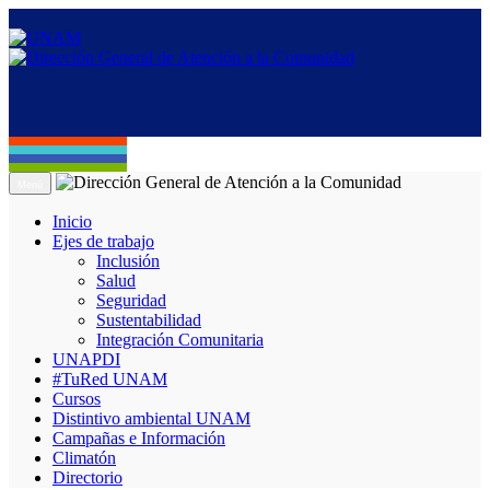
Menú
Inicio
Ejes de trabajo
Inclusión
Salud
Seguridad
Sustentabilidad
Integración Comunitaria
UNAPDI
#TuRed UNAM
Cursos
Distintivo ambiental UNAM
Campañas e Información
Climatón
Directorio