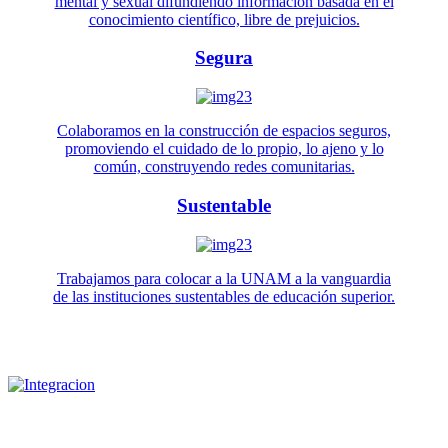
mental y sexual difundiendo información basada en el
conocimiento científico, libre de prejuicios.
Segura
Colaboramos en la construcción de espacios seguros,
promoviendo el cuidado de lo propio, lo ajeno y lo
común, construyendo redes comunitarias.
Sustentable
Trabajamos para colocar a la UNAM a la vanguardia
de las instituciones sustentables de educación superior.