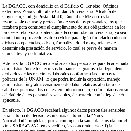
La DGACO, con domicilio en el Edificio C, 1er piso, Oficinas
exteriores, Zona Cultural de Ciudad Universitaria, Alcaldía de
Coyoacán, Código Postal 04510, Ciudad de México, es la
responsable del uso y protección de sus datos personales, los que
recabará para contribuir al cumplimiento de sus obligaciones en los
procesos relativos a la atención a la comunidad universitaria, ya sea
contratando proveedores de servicios para algún fin relacionado con
dichas competencias, o bien, formalizando el otorgamiento de
determinada prestación de servicio, lo cual se prevé de manera
enunciativa y no limitativa.
Además, la DGACO recabará sus datos personales para la adecuada
administración de los recursos humanos asignados a la dependencia,
derivados de las relaciones laborales conforme a las normas y
políticas de la UNAM, lo que podrá incluir la captación, manejo,
administración y almacenamiento de datos relativos al estado de
salud del personal, los cuales, en todo momento, serán tratados en su
calidad de datos personales sensibles, de acuerdo con la legislación
aplicable.
En efecto, la DGACO recabará algunos datos personales sensibles
para la toma de decisiones internas en torno a la “Nueva
Normalidad” propiciada por la contingencia sanitaria causada por el
virus SARS-CoV-2, en específico, las concernientes a: 1) la