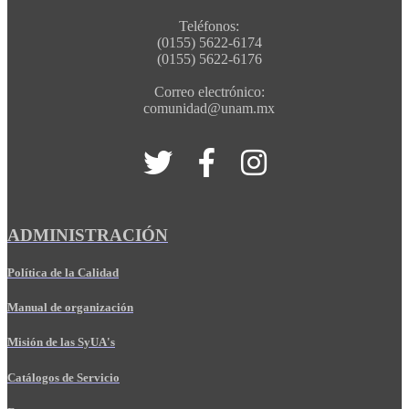
Teléfonos:
(0155) 5622-6174
(0155) 5622-6176
Correo electrónico:
comunidad@unam.mx
ADMINISTRACIÓN
Política de la Calidad
Manual de organización
Misión de las SyUA's
Catálogos de Servicio