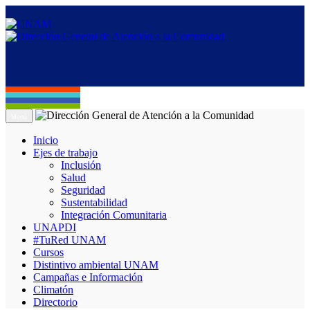
Menú
Inicio
Ejes de trabajo
Inclusión
Salud
Seguridad
Sustentabilidad
Integración Comunitaria
UNAPDI
#TuRed UNAM
Cursos
Distintivo ambiental UNAM
Campañas e Información
Climatón
Directorio