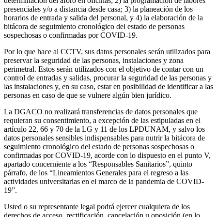
determinación del aforo en oficinas; 2) la programación de labores
presenciales y/o a distancia desde casa; 3) la planeación de los
horarios de entrada y salida del personal, y 4) la elaboración de la
bitácora de seguimiento cronológico del estado de personas
sospechosas o confirmadas por COVID-19.
Por lo que hace al CCTV, sus datos personales serán utilizados para
preservar la seguridad de las personas, instalaciones y zona
perimetral. Estos serán utilizados con el objetivo de contar con un
control de entradas y salidas, procurar la seguridad de las personas y
las instalaciones y, en su caso, estar en posibilidad de identificar a las
personas en caso de que se vulnere algún bien jurídico.
La DGACO no realizará transferencias de datos personales que
requieran su consentimiento, a excepción de las estipuladas en el
artículo 22, 66 y 70 de la LG y 11 de los LPDUNAM, y salvo los
datos personales sensibles indispensables para nutrir la bitácora de
seguimiento cronológico del estado de personas sospechosas o
confirmadas por COVID-19, acorde con lo dispuesto en el punto V,
apartado concerniente a los “Responsables Sanitarios”, quinto
párrafo, de los “Lineamientos Generales para el regreso a las
actividades universitarias en el marco de la pandemia de COVID-
19”.
Usted o su representante legal podrá ejercer cualquiera de los
derechos de acceso, rectificación, cancelación u oposición (en lo