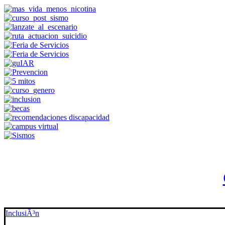
InclusiÃ³n