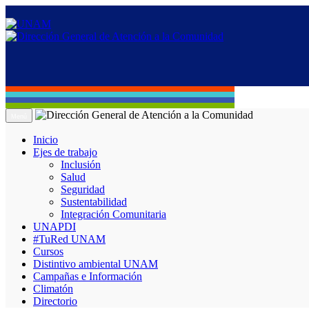
Menú
Inicio
Ejes de trabajo
Inclusión
Salud
Seguridad
Sustentabilidad
Integración Comunitaria
UNAPDI
#TuRed UNAM
Cursos
Distintivo ambiental UNAM
Campañas e Información
Climatón
Directorio