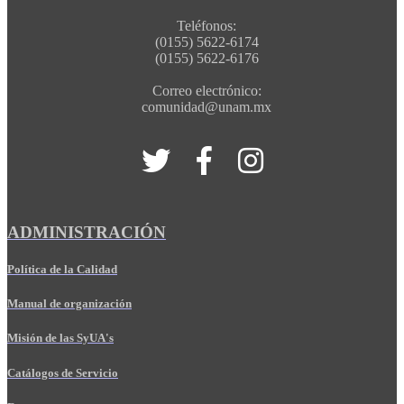
Teléfonos:
(0155) 5622-6174
(0155) 5622-6176
Correo electrónico:
comunidad@unam.mx
ADMINISTRACIÓN
Política de la Calidad
Manual de organización
Misión de las SyUA's
Catálogos de Servicio