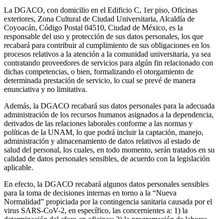
La DGACO, con domicilio en el Edificio C, 1er piso, Oficinas
exteriores, Zona Cultural de Ciudad Universitaria, Alcaldía de
Coyoacán, Código Postal 04510, Ciudad de México, es la
responsable del uso y protección de sus datos personales, los que
recabará para contribuir al cumplimiento de sus obligaciones en los
procesos relativos a la atención a la comunidad universitaria, ya sea
contratando proveedores de servicios para algún fin relacionado con
dichas competencias, o bien, formalizando el otorgamiento de
determinada prestación de servicio, lo cual se prevé de manera
enunciativa y no limitativa.
Además, la DGACO recabará sus datos personales para la adecuada
administración de los recursos humanos asignados a la dependencia,
derivados de las relaciones laborales conforme a las normas y
políticas de la UNAM, lo que podrá incluir la captación, manejo,
administración y almacenamiento de datos relativos al estado de
salud del personal, los cuales, en todo momento, serán tratados en su
calidad de datos personales sensibles, de acuerdo con la legislación
aplicable.
En efecto, la DGACO recabará algunos datos personales sensibles
para la toma de decisiones internas en torno a la “Nueva
Normalidad” propiciada por la contingencia sanitaria causada por el
virus SARS-CoV-2, en específico, las concernientes a: 1) la