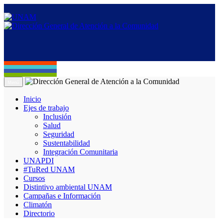
Menú
Inicio
Ejes de trabajo
Inclusión
Salud
Seguridad
Sustentabilidad
Integración Comunitaria
UNAPDI
#TuRed UNAM
Cursos
Distintivo ambiental UNAM
Campañas e Información
Climatón
Directorio