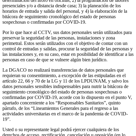
determinación del aforo en oficinas; 2) la programación de labores
presenciales y/o a distancia desde casa; 3) la planeación de los
horarios de entrada y salida del personal, y 4) la elaboración de la
bitácora de seguimiento cronológico del estado de personas
sospechosas o confirmadas por COVID-19.
Por lo que hace al CCTV, sus datos personales serán utilizados para
preservar la seguridad de las personas, instalaciones y zona
perimetral. Estos serán utilizados con el objetivo de contar con un
control de entradas y salidas, procurar la seguridad de las personas y
las instalaciones y, en su caso, estar en posibilidad de identificar a las
personas en caso de que se vulnere algún bien jurídico.
La DGACO no realizará transferencias de datos personales que
requieran su consentimiento, a excepción de las estipuladas en el
artículo 22, 66 y 70 de la LG y 11 de los LPDUNAM, y salvo los
datos personales sensibles indispensables para nutrir la bitácora de
seguimiento cronológico del estado de personas sospechosas o
confirmadas por COVID-19, acorde con lo dispuesto en el punto V,
apartado concerniente a los “Responsables Sanitarios”, quinto
párrafo, de los “Lineamientos Generales para el regreso a las
actividades universitarias en el marco de la pandemia de COVID-
19”.
Usted o su representante legal podrá ejercer cualquiera de los
derechos de acceso, rectificación, cancelación u oposición (en lo