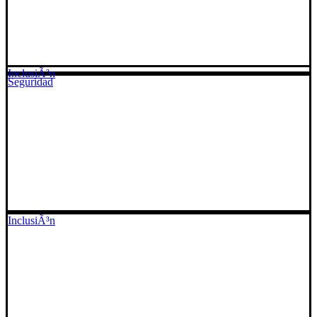
InclusiÃ³n
Seguridad
InclusiÃ³n