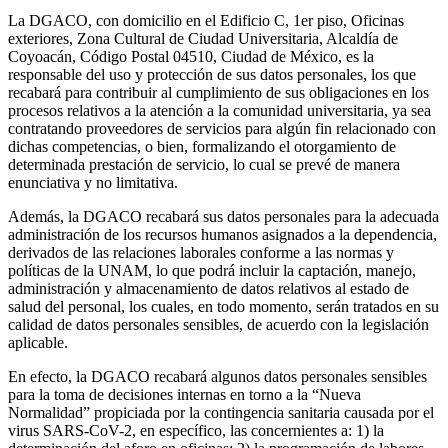
La DGACO, con domicilio en el Edificio C, 1er piso, Oficinas
exteriores, Zona Cultural de Ciudad Universitaria, Alcaldía de
Coyoacán, Código Postal 04510, Ciudad de México, es la
responsable del uso y protección de sus datos personales, los que
recabará para contribuir al cumplimiento de sus obligaciones en los
procesos relativos a la atención a la comunidad universitaria, ya sea
contratando proveedores de servicios para algún fin relacionado con
dichas competencias, o bien, formalizando el otorgamiento de
determinada prestación de servicio, lo cual se prevé de manera
enunciativa y no limitativa.
Además, la DGACO recabará sus datos personales para la adecuada
administración de los recursos humanos asignados a la dependencia,
derivados de las relaciones laborales conforme a las normas y
políticas de la UNAM, lo que podrá incluir la captación, manejo,
administración y almacenamiento de datos relativos al estado de
salud del personal, los cuales, en todo momento, serán tratados en su
calidad de datos personales sensibles, de acuerdo con la legislación
aplicable.
En efecto, la DGACO recabará algunos datos personales sensibles
para la toma de decisiones internas en torno a la “Nueva
Normalidad” propiciada por la contingencia sanitaria causada por el
virus SARS-CoV-2, en específico, las concernientes a: 1) la