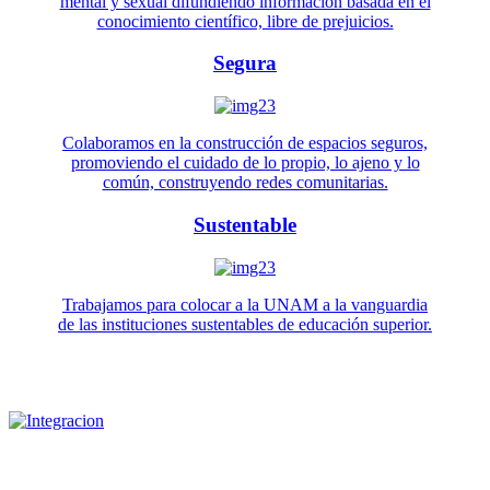
mental y sexual difundiendo información basada en el
conocimiento científico, libre de prejuicios.
Segura
Colaboramos en la construcción de espacios seguros,
promoviendo el cuidado de lo propio, lo ajeno y lo
común, construyendo redes comunitarias.
Sustentable
Trabajamos para colocar a la UNAM a la vanguardia
de las instituciones sustentables de educación superior.