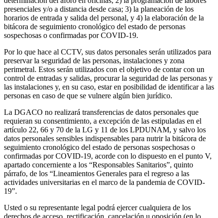
determinación del aforo en oficinas; 2) la programación de labores
presenciales y/o a distancia desde casa; 3) la planeación de los
horarios de entrada y salida del personal, y 4) la elaboración de la
bitácora de seguimiento cronológico del estado de personas
sospechosas o confirmadas por COVID-19.
Por lo que hace al CCTV, sus datos personales serán utilizados para
preservar la seguridad de las personas, instalaciones y zona
perimetral. Estos serán utilizados con el objetivo de contar con un
control de entradas y salidas, procurar la seguridad de las personas y
las instalaciones y, en su caso, estar en posibilidad de identificar a las
personas en caso de que se vulnere algún bien jurídico.
La DGACO no realizará transferencias de datos personales que
requieran su consentimiento, a excepción de las estipuladas en el
artículo 22, 66 y 70 de la LG y 11 de los LPDUNAM, y salvo los
datos personales sensibles indispensables para nutrir la bitácora de
seguimiento cronológico del estado de personas sospechosas o
confirmadas por COVID-19, acorde con lo dispuesto en el punto V,
apartado concerniente a los “Responsables Sanitarios”, quinto
párrafo, de los “Lineamientos Generales para el regreso a las
actividades universitarias en el marco de la pandemia de COVID-
19”.
Usted o su representante legal podrá ejercer cualquiera de los
derechos de acceso, rectificación, cancelación u oposición (en lo