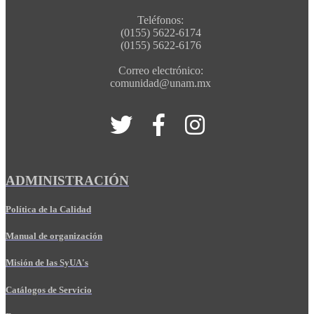
Teléfonos:
(0155) 5622-6174
(0155) 5622-6176
Correo electrónico:
comunidad@unam.mx
ADMINISTRACIÓN
Política de la Calidad
Manual de organización
Misión de las SyUA's
Catálogos de Servicio