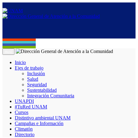
Menú
Inicio
Ejes de trabajo
Inclusión
Salud
Seguridad
Sustentabilidad
Integración Comunitaria
UNAPDI
#TuRed UNAM
Cursos
Distintivo ambiental UNAM
Campañas e Información
Climatón
Directorio