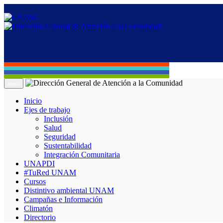
Menú
Inicio
Ejes de trabajo
Inclusión
Salud
Seguridad
Sustentabilidad
Integración Comunitaria
UNAPDI
#TuRed UNAM
Cursos
Distintivo ambiental UNAM
Campañas e Información
Climatón
Directorio