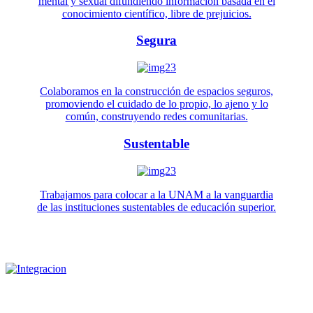
mental y sexual difundiendo información basada en el
conocimiento científico, libre de prejuicios.
Segura
Colaboramos en la construcción de espacios seguros,
promoviendo el cuidado de lo propio, lo ajeno y lo
común, construyendo redes comunitarias.
Sustentable
Trabajamos para colocar a la UNAM a la vanguardia
de las instituciones sustentables de educación superior.