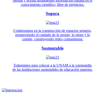
mental y sexual difundiendo información basada en el
conocimiento científico, libre de prejuicios.
Segura
Colaboramos en la construcción de espacios seguros,
promoviendo el cuidado de lo propio, lo ajeno y lo
común, construyendo redes comunitarias.
Sustentable
Trabajamos para colocar a la UNAM a la vanguardia
de las instituciones sustentables de educación superior.