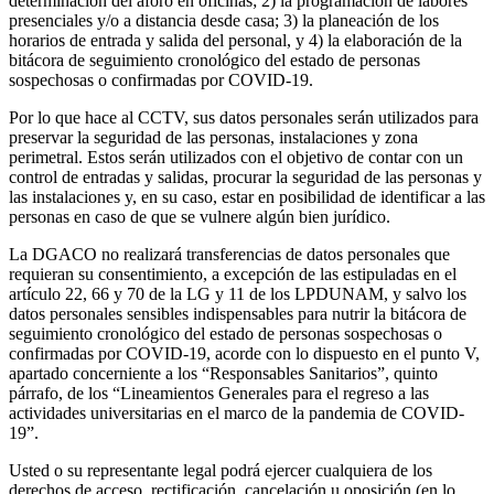
determinación del aforo en oficinas; 2) la programación de labores
presenciales y/o a distancia desde casa; 3) la planeación de los
horarios de entrada y salida del personal, y 4) la elaboración de la
bitácora de seguimiento cronológico del estado de personas
sospechosas o confirmadas por COVID-19.
Por lo que hace al CCTV, sus datos personales serán utilizados para
preservar la seguridad de las personas, instalaciones y zona
perimetral. Estos serán utilizados con el objetivo de contar con un
control de entradas y salidas, procurar la seguridad de las personas y
las instalaciones y, en su caso, estar en posibilidad de identificar a las
personas en caso de que se vulnere algún bien jurídico.
La DGACO no realizará transferencias de datos personales que
requieran su consentimiento, a excepción de las estipuladas en el
artículo 22, 66 y 70 de la LG y 11 de los LPDUNAM, y salvo los
datos personales sensibles indispensables para nutrir la bitácora de
seguimiento cronológico del estado de personas sospechosas o
confirmadas por COVID-19, acorde con lo dispuesto en el punto V,
apartado concerniente a los “Responsables Sanitarios”, quinto
párrafo, de los “Lineamientos Generales para el regreso a las
actividades universitarias en el marco de la pandemia de COVID-
19”.
Usted o su representante legal podrá ejercer cualquiera de los
derechos de acceso, rectificación, cancelación u oposición (en lo