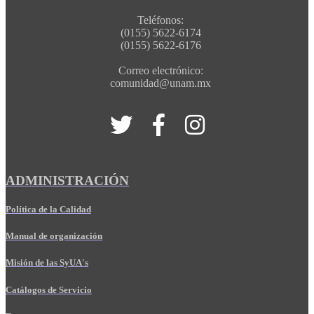
Teléfonos:
(0155) 5622-6174
(0155) 5622-6176
Correo electrónico:
comunidad@unam.mx
ADMINISTRACIÓN
Política de la Calidad
Manual de organización
Misión de las SyUA's
Catálogos de Servicio