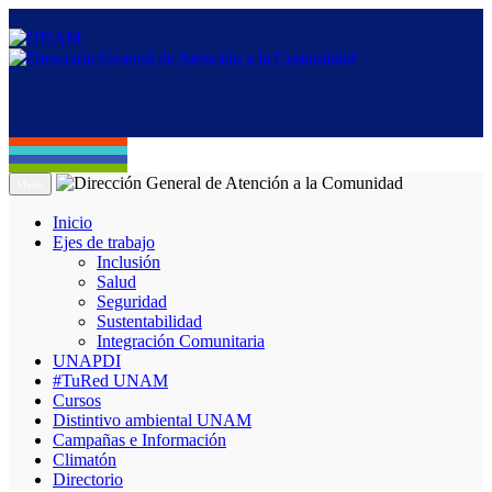
Menú
Inicio
Ejes de trabajo
Inclusión
Salud
Seguridad
Sustentabilidad
Integración Comunitaria
UNAPDI
#TuRed UNAM
Cursos
Distintivo ambiental UNAM
Campañas e Información
Climatón
Directorio