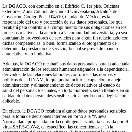
La DGACO, con domicilio en el Edificio C, 1er piso, Oficinas
exteriores, Zona Cultural de Ciudad Universitaria, Alcaldía de
Coyoacán, Código Postal 04510, Ciudad de México, es la
responsable del uso y protección de sus datos personales, los que
recabará para contribuir al cumplimiento de sus obligaciones en los
procesos relativos a la atención a la comunidad universitaria, ya sea
contratando proveedores de servicios para algún fin relacionado con
dichas competencias, o bien, formalizando el otorgamiento de
determinada prestación de servicio, lo cual se prevé de manera
enunciativa y no limitativa.
Además, la DGACO recabará sus datos personales para la adecuada
administración de los recursos humanos asignados a la dependencia,
derivados de las relaciones laborales conforme a las normas y
políticas de la UNAM, lo que podrá incluir la captación, manejo,
administración y almacenamiento de datos relativos al estado de
salud del personal, los cuales, en todo momento, serán tratados en su
calidad de datos personales sensibles, de acuerdo con la legislación
aplicable.
En efecto, la DGACO recabará algunos datos personales sensibles
para la toma de decisiones internas en torno a la “Nueva
Normalidad” propiciada por la contingencia sanitaria causada por el
virus SARS-CoV-2, en específico, las concernientes a: 1) la