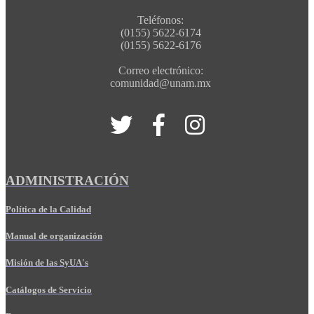
Teléfonos:
(0155) 5622-6174
(0155) 5622-6176
Correo electrónico:
comunidad@unam.mx
ADMINISTRACIÓN
Política de la Calidad
Manual de organización
Misión de las SyUA's
Catálogos de Servicio