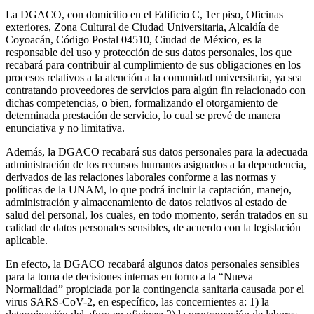
La DGACO, con domicilio en el Edificio C, 1er piso, Oficinas
exteriores, Zona Cultural de Ciudad Universitaria, Alcaldía de
Coyoacán, Código Postal 04510, Ciudad de México, es la
responsable del uso y protección de sus datos personales, los que
recabará para contribuir al cumplimiento de sus obligaciones en los
procesos relativos a la atención a la comunidad universitaria, ya sea
contratando proveedores de servicios para algún fin relacionado con
dichas competencias, o bien, formalizando el otorgamiento de
determinada prestación de servicio, lo cual se prevé de manera
enunciativa y no limitativa.
Además, la DGACO recabará sus datos personales para la adecuada
administración de los recursos humanos asignados a la dependencia,
derivados de las relaciones laborales conforme a las normas y
políticas de la UNAM, lo que podrá incluir la captación, manejo,
administración y almacenamiento de datos relativos al estado de
salud del personal, los cuales, en todo momento, serán tratados en su
calidad de datos personales sensibles, de acuerdo con la legislación
aplicable.
En efecto, la DGACO recabará algunos datos personales sensibles
para la toma de decisiones internas en torno a la “Nueva
Normalidad” propiciada por la contingencia sanitaria causada por el
virus SARS-CoV-2, en específico, las concernientes a: 1) la