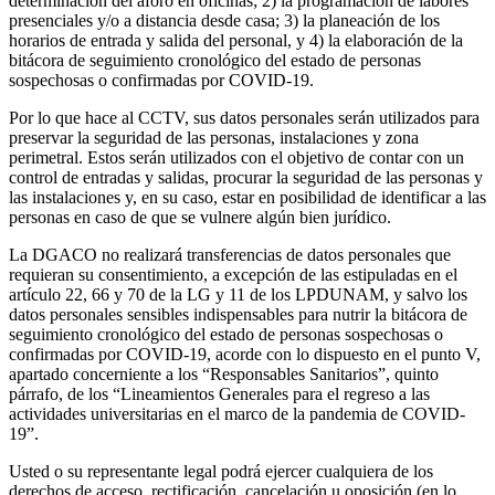
determinación del aforo en oficinas; 2) la programación de labores
presenciales y/o a distancia desde casa; 3) la planeación de los
horarios de entrada y salida del personal, y 4) la elaboración de la
bitácora de seguimiento cronológico del estado de personas
sospechosas o confirmadas por COVID-19.
Por lo que hace al CCTV, sus datos personales serán utilizados para
preservar la seguridad de las personas, instalaciones y zona
perimetral. Estos serán utilizados con el objetivo de contar con un
control de entradas y salidas, procurar la seguridad de las personas y
las instalaciones y, en su caso, estar en posibilidad de identificar a las
personas en caso de que se vulnere algún bien jurídico.
La DGACO no realizará transferencias de datos personales que
requieran su consentimiento, a excepción de las estipuladas en el
artículo 22, 66 y 70 de la LG y 11 de los LPDUNAM, y salvo los
datos personales sensibles indispensables para nutrir la bitácora de
seguimiento cronológico del estado de personas sospechosas o
confirmadas por COVID-19, acorde con lo dispuesto en el punto V,
apartado concerniente a los “Responsables Sanitarios”, quinto
párrafo, de los “Lineamientos Generales para el regreso a las
actividades universitarias en el marco de la pandemia de COVID-
19”.
Usted o su representante legal podrá ejercer cualquiera de los
derechos de acceso, rectificación, cancelación u oposición (en lo