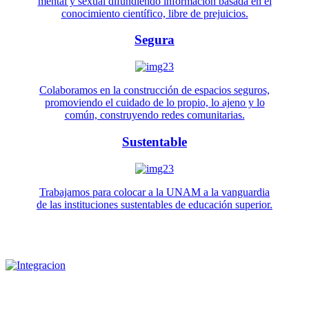
mental y sexual difundiendo información basada en el
conocimiento científico, libre de prejuicios.
Segura
Colaboramos en la construcción de espacios seguros,
promoviendo el cuidado de lo propio, lo ajeno y lo
común, construyendo redes comunitarias.
Sustentable
Trabajamos para colocar a la UNAM a la vanguardia
de las instituciones sustentables de educación superior.