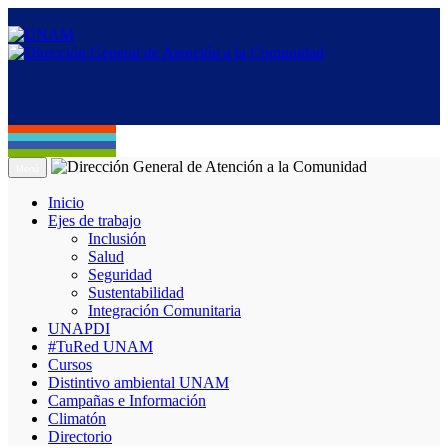
Menú
Inicio
Ejes de trabajo
Inclusión
Salud
Seguridad
Sustentabilidad
Integración Comunitaria
UNAPDI
#TuRed UNAM
Cursos
Distintivo ambiental UNAM
Campañas e Información
Climatón
Directorio