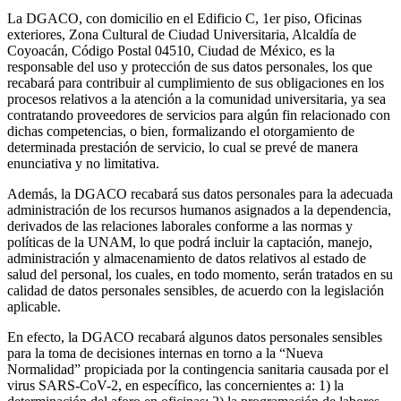
La DGACO, con domicilio en el Edificio C, 1er piso, Oficinas
exteriores, Zona Cultural de Ciudad Universitaria, Alcaldía de
Coyoacán, Código Postal 04510, Ciudad de México, es la
responsable del uso y protección de sus datos personales, los que
recabará para contribuir al cumplimiento de sus obligaciones en los
procesos relativos a la atención a la comunidad universitaria, ya sea
contratando proveedores de servicios para algún fin relacionado con
dichas competencias, o bien, formalizando el otorgamiento de
determinada prestación de servicio, lo cual se prevé de manera
enunciativa y no limitativa.
Además, la DGACO recabará sus datos personales para la adecuada
administración de los recursos humanos asignados a la dependencia,
derivados de las relaciones laborales conforme a las normas y
políticas de la UNAM, lo que podrá incluir la captación, manejo,
administración y almacenamiento de datos relativos al estado de
salud del personal, los cuales, en todo momento, serán tratados en su
calidad de datos personales sensibles, de acuerdo con la legislación
aplicable.
En efecto, la DGACO recabará algunos datos personales sensibles
para la toma de decisiones internas en torno a la “Nueva
Normalidad” propiciada por la contingencia sanitaria causada por el
virus SARS-CoV-2, en específico, las concernientes a: 1) la