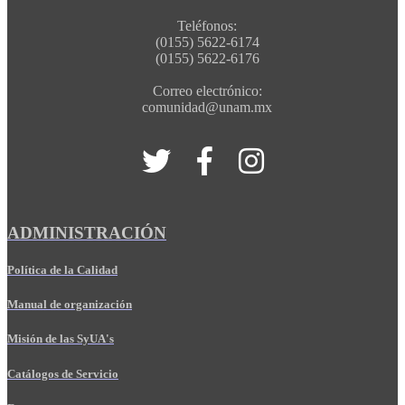
Teléfonos:
(0155) 5622-6174
(0155) 5622-6176
Correo electrónico:
comunidad@unam.mx
ADMINISTRACIÓN
Política de la Calidad
Manual de organización
Misión de las SyUA's
Catálogos de Servicio