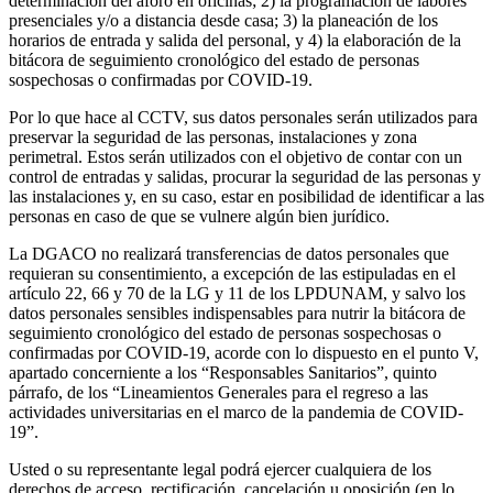
determinación del aforo en oficinas; 2) la programación de labores
presenciales y/o a distancia desde casa; 3) la planeación de los
horarios de entrada y salida del personal, y 4) la elaboración de la
bitácora de seguimiento cronológico del estado de personas
sospechosas o confirmadas por COVID-19.
Por lo que hace al CCTV, sus datos personales serán utilizados para
preservar la seguridad de las personas, instalaciones y zona
perimetral. Estos serán utilizados con el objetivo de contar con un
control de entradas y salidas, procurar la seguridad de las personas y
las instalaciones y, en su caso, estar en posibilidad de identificar a las
personas en caso de que se vulnere algún bien jurídico.
La DGACO no realizará transferencias de datos personales que
requieran su consentimiento, a excepción de las estipuladas en el
artículo 22, 66 y 70 de la LG y 11 de los LPDUNAM, y salvo los
datos personales sensibles indispensables para nutrir la bitácora de
seguimiento cronológico del estado de personas sospechosas o
confirmadas por COVID-19, acorde con lo dispuesto en el punto V,
apartado concerniente a los “Responsables Sanitarios”, quinto
párrafo, de los “Lineamientos Generales para el regreso a las
actividades universitarias en el marco de la pandemia de COVID-
19”.
Usted o su representante legal podrá ejercer cualquiera de los
derechos de acceso, rectificación, cancelación u oposición (en lo