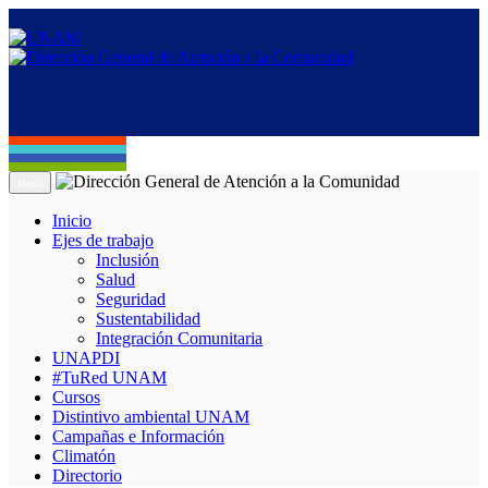
Menú
Inicio
Ejes de trabajo
Inclusión
Salud
Seguridad
Sustentabilidad
Integración Comunitaria
UNAPDI
#TuRed UNAM
Cursos
Distintivo ambiental UNAM
Campañas e Información
Climatón
Directorio