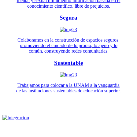
mental y sexual difundiendo información basada en el
conocimiento científico, libre de prejuicios.
Segura
Colaboramos en la construcción de espacios seguros,
promoviendo el cuidado de lo propio, lo ajeno y lo
común, construyendo redes comunitarias.
Sustentable
Trabajamos para colocar a la UNAM a la vanguardia
de las instituciones sustentables de educación superior.