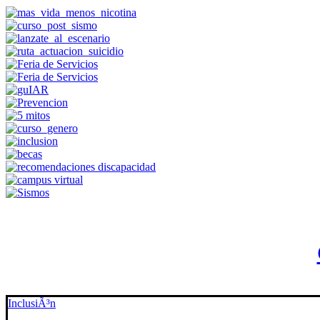
InclusiÃ³n