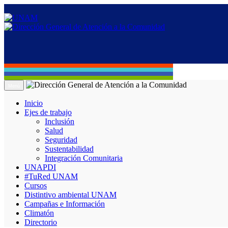
Menú
Inicio
Ejes de trabajo
Inclusión
Salud
Seguridad
Sustentabilidad
Integración Comunitaria
UNAPDI
#TuRed UNAM
Cursos
Distintivo ambiental UNAM
Campañas e Información
Climatón
Directorio