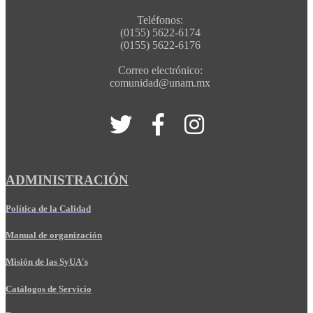
Teléfonos:
(0155) 5622-6174
(0155) 5622-6176
Correo electrónico:
comunidad@unam.mx
ADMINISTRACIÓN
Política de la Calidad
Manual de organización
Misión de las SyUA's
Catálogos de Servicio