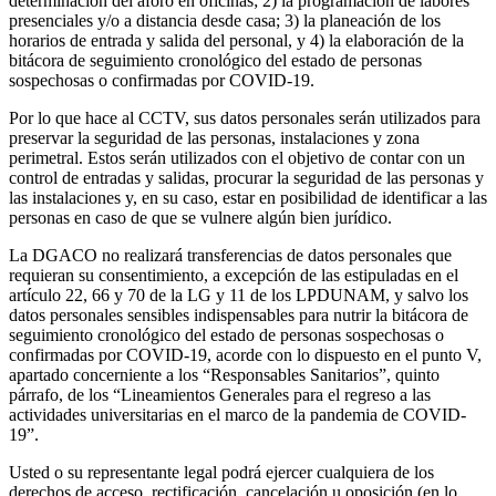
determinación del aforo en oficinas; 2) la programación de labores
presenciales y/o a distancia desde casa; 3) la planeación de los
horarios de entrada y salida del personal, y 4) la elaboración de la
bitácora de seguimiento cronológico del estado de personas
sospechosas o confirmadas por COVID-19.
Por lo que hace al CCTV, sus datos personales serán utilizados para
preservar la seguridad de las personas, instalaciones y zona
perimetral. Estos serán utilizados con el objetivo de contar con un
control de entradas y salidas, procurar la seguridad de las personas y
las instalaciones y, en su caso, estar en posibilidad de identificar a las
personas en caso de que se vulnere algún bien jurídico.
La DGACO no realizará transferencias de datos personales que
requieran su consentimiento, a excepción de las estipuladas en el
artículo 22, 66 y 70 de la LG y 11 de los LPDUNAM, y salvo los
datos personales sensibles indispensables para nutrir la bitácora de
seguimiento cronológico del estado de personas sospechosas o
confirmadas por COVID-19, acorde con lo dispuesto en el punto V,
apartado concerniente a los “Responsables Sanitarios”, quinto
párrafo, de los “Lineamientos Generales para el regreso a las
actividades universitarias en el marco de la pandemia de COVID-
19”.
Usted o su representante legal podrá ejercer cualquiera de los
derechos de acceso, rectificación, cancelación u oposición (en lo