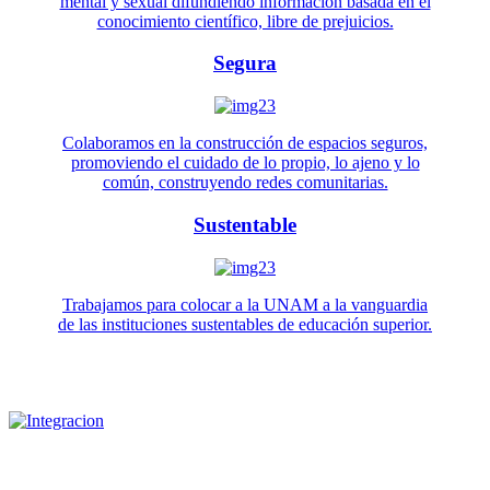
mental y sexual difundiendo información basada en el
conocimiento científico, libre de prejuicios.
Segura
Colaboramos en la construcción de espacios seguros,
promoviendo el cuidado de lo propio, lo ajeno y lo
común, construyendo redes comunitarias.
Sustentable
Trabajamos para colocar a la UNAM a la vanguardia
de las instituciones sustentables de educación superior.