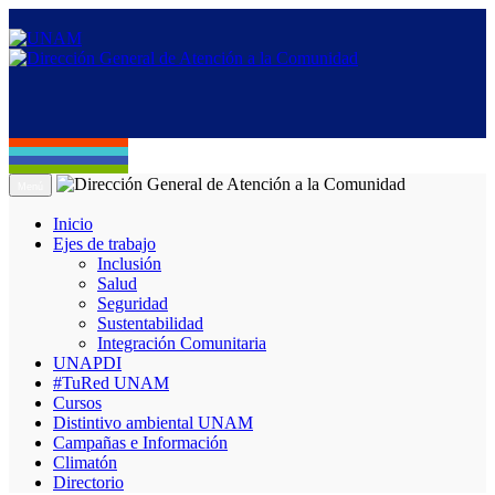
Menú
Inicio
Ejes de trabajo
Inclusión
Salud
Seguridad
Sustentabilidad
Integración Comunitaria
UNAPDI
#TuRed UNAM
Cursos
Distintivo ambiental UNAM
Campañas e Información
Climatón
Directorio