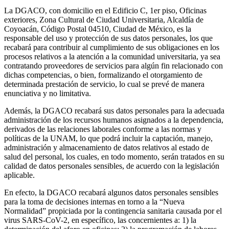
La DGACO, con domicilio en el Edificio C, 1er piso, Oficinas
exteriores, Zona Cultural de Ciudad Universitaria, Alcaldía de
Coyoacán, Código Postal 04510, Ciudad de México, es la
responsable del uso y protección de sus datos personales, los que
recabará para contribuir al cumplimiento de sus obligaciones en los
procesos relativos a la atención a la comunidad universitaria, ya sea
contratando proveedores de servicios para algún fin relacionado con
dichas competencias, o bien, formalizando el otorgamiento de
determinada prestación de servicio, lo cual se prevé de manera
enunciativa y no limitativa.
Además, la DGACO recabará sus datos personales para la adecuada
administración de los recursos humanos asignados a la dependencia,
derivados de las relaciones laborales conforme a las normas y
políticas de la UNAM, lo que podrá incluir la captación, manejo,
administración y almacenamiento de datos relativos al estado de
salud del personal, los cuales, en todo momento, serán tratados en su
calidad de datos personales sensibles, de acuerdo con la legislación
aplicable.
En efecto, la DGACO recabará algunos datos personales sensibles
para la toma de decisiones internas en torno a la “Nueva
Normalidad” propiciada por la contingencia sanitaria causada por el
virus SARS-CoV-2, en específico, las concernientes a: 1) la