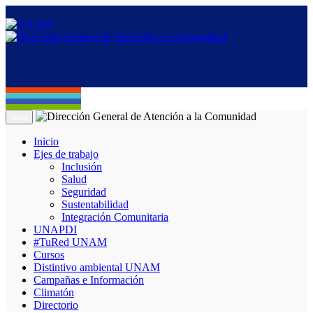
Menú
Inicio
Ejes de trabajo
Inclusión
Salud
Seguridad
Sustentabilidad
Integración Comunitaria
UNAPDI
#TuRed UNAM
Cursos
Distintivo ambiental UNAM
Campañas e Información
Climatón
Directorio