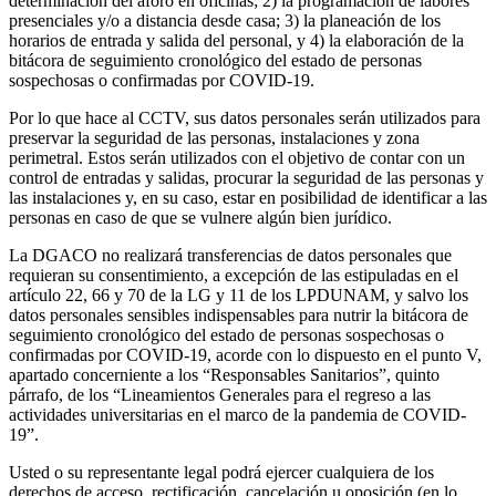
determinación del aforo en oficinas; 2) la programación de labores
presenciales y/o a distancia desde casa; 3) la planeación de los
horarios de entrada y salida del personal, y 4) la elaboración de la
bitácora de seguimiento cronológico del estado de personas
sospechosas o confirmadas por COVID-19.
Por lo que hace al CCTV, sus datos personales serán utilizados para
preservar la seguridad de las personas, instalaciones y zona
perimetral. Estos serán utilizados con el objetivo de contar con un
control de entradas y salidas, procurar la seguridad de las personas y
las instalaciones y, en su caso, estar en posibilidad de identificar a las
personas en caso de que se vulnere algún bien jurídico.
La DGACO no realizará transferencias de datos personales que
requieran su consentimiento, a excepción de las estipuladas en el
artículo 22, 66 y 70 de la LG y 11 de los LPDUNAM, y salvo los
datos personales sensibles indispensables para nutrir la bitácora de
seguimiento cronológico del estado de personas sospechosas o
confirmadas por COVID-19, acorde con lo dispuesto en el punto V,
apartado concerniente a los “Responsables Sanitarios”, quinto
párrafo, de los “Lineamientos Generales para el regreso a las
actividades universitarias en el marco de la pandemia de COVID-
19”.
Usted o su representante legal podrá ejercer cualquiera de los
derechos de acceso, rectificación, cancelación u oposición (en lo