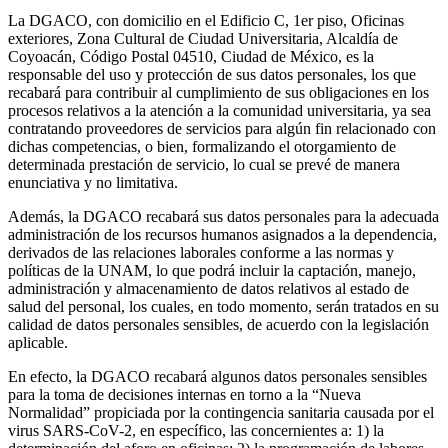
La DGACO, con domicilio en el Edificio C, 1er piso, Oficinas
exteriores, Zona Cultural de Ciudad Universitaria, Alcaldía de
Coyoacán, Código Postal 04510, Ciudad de México, es la
responsable del uso y protección de sus datos personales, los que
recabará para contribuir al cumplimiento de sus obligaciones en los
procesos relativos a la atención a la comunidad universitaria, ya sea
contratando proveedores de servicios para algún fin relacionado con
dichas competencias, o bien, formalizando el otorgamiento de
determinada prestación de servicio, lo cual se prevé de manera
enunciativa y no limitativa.
Además, la DGACO recabará sus datos personales para la adecuada
administración de los recursos humanos asignados a la dependencia,
derivados de las relaciones laborales conforme a las normas y
políticas de la UNAM, lo que podrá incluir la captación, manejo,
administración y almacenamiento de datos relativos al estado de
salud del personal, los cuales, en todo momento, serán tratados en su
calidad de datos personales sensibles, de acuerdo con la legislación
aplicable.
En efecto, la DGACO recabará algunos datos personales sensibles
para la toma de decisiones internas en torno a la “Nueva
Normalidad” propiciada por la contingencia sanitaria causada por el
virus SARS-CoV-2, en específico, las concernientes a: 1) la