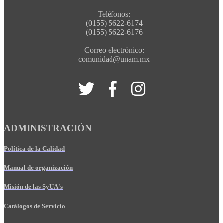
Teléfonos:
(0155) 5622-6174
(0155) 5622-6176
Correo electrónico:
comunidad@unam.mx
ADMINISTRACIÓN
Política de la Calidad
Manual de organización
Misión de las SyUA's
Catálogos de Servicio