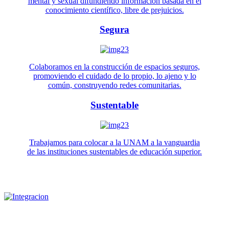
mental y sexual difundiendo información basada en el
conocimiento científico, libre de prejuicios.
Segura
Colaboramos en la construcción de espacios seguros,
promoviendo el cuidado de lo propio, lo ajeno y lo
común, construyendo redes comunitarias.
Sustentable
Trabajamos para colocar a la UNAM a la vanguardia
de las instituciones sustentables de educación superior.