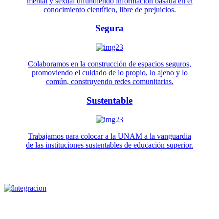
mental y sexual difundiendo información basada en el
conocimiento científico, libre de prejuicios.
Segura
Colaboramos en la construcción de espacios seguros,
promoviendo el cuidado de lo propio, lo ajeno y lo
común, construyendo redes comunitarias.
Sustentable
Trabajamos para colocar a la UNAM a la vanguardia
de las instituciones sustentables de educación superior.