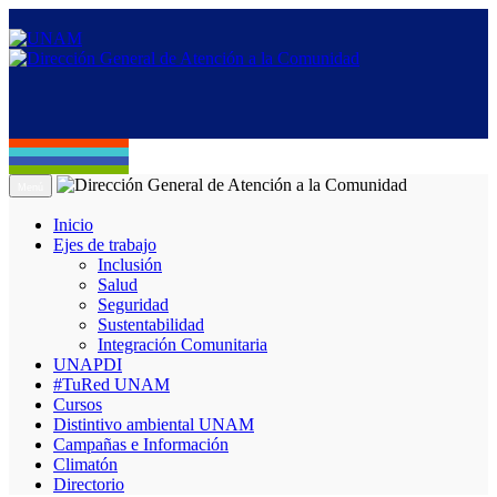
Menú
Inicio
Ejes de trabajo
Inclusión
Salud
Seguridad
Sustentabilidad
Integración Comunitaria
UNAPDI
#TuRed UNAM
Cursos
Distintivo ambiental UNAM
Campañas e Información
Climatón
Directorio