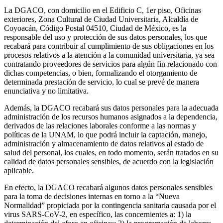
La DGACO, con domicilio en el Edificio C, 1er piso, Oficinas
exteriores, Zona Cultural de Ciudad Universitaria, Alcaldía de
Coyoacán, Código Postal 04510, Ciudad de México, es la
responsable del uso y protección de sus datos personales, los que
recabará para contribuir al cumplimiento de sus obligaciones en los
procesos relativos a la atención a la comunidad universitaria, ya sea
contratando proveedores de servicios para algún fin relacionado con
dichas competencias, o bien, formalizando el otorgamiento de
determinada prestación de servicio, lo cual se prevé de manera
enunciativa y no limitativa.
Además, la DGACO recabará sus datos personales para la adecuada
administración de los recursos humanos asignados a la dependencia,
derivados de las relaciones laborales conforme a las normas y
políticas de la UNAM, lo que podrá incluir la captación, manejo,
administración y almacenamiento de datos relativos al estado de
salud del personal, los cuales, en todo momento, serán tratados en su
calidad de datos personales sensibles, de acuerdo con la legislación
aplicable.
En efecto, la DGACO recabará algunos datos personales sensibles
para la toma de decisiones internas en torno a la “Nueva
Normalidad” propiciada por la contingencia sanitaria causada por el
virus SARS-CoV-2, en específico, las concernientes a: 1) la