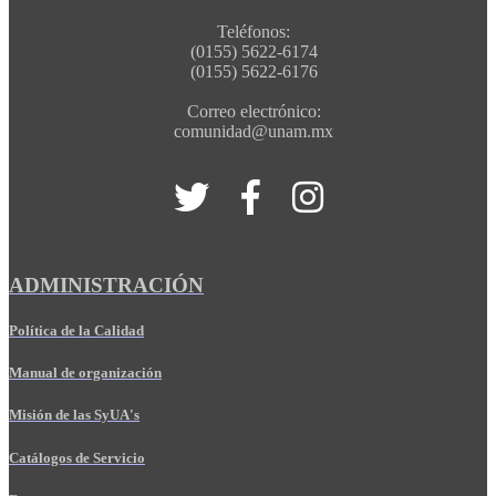
Teléfonos:
(0155) 5622-6174
(0155) 5622-6176
Correo electrónico:
comunidad@unam.mx
ADMINISTRACIÓN
Política de la Calidad
Manual de organización
Misión de las SyUA's
Catálogos de Servicio