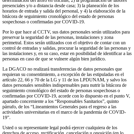
determinación del aforo en oficinas; 2) la programación de labores
presenciales y/o a distancia desde casa; 3) la planeación de los
horarios de entrada y salida del personal, y 4) la elaboración de la
bitácora de seguimiento cronológico del estado de personas
sospechosas o confirmadas por COVID-19.
Por lo que hace al CCTV, sus datos personales serán utilizados para
preservar la seguridad de las personas, instalaciones y zona
perimetral. Estos serán utilizados con el objetivo de contar con un
control de entradas y salidas, procurar la seguridad de las personas y
las instalaciones y, en su caso, estar en posibilidad de identificar a las
personas en caso de que se vulnere algún bien jurídico.
La DGACO no realizará transferencias de datos personales que
requieran su consentimiento, a excepción de las estipuladas en el
artículo 22, 66 y 70 de la LG y 11 de los LPDUNAM, y salvo los
datos personales sensibles indispensables para nutrir la bitácora de
seguimiento cronológico del estado de personas sospechosas o
confirmadas por COVID-19, acorde con lo dispuesto en el punto V,
apartado concerniente a los “Responsables Sanitarios”, quinto
párrafo, de los “Lineamientos Generales para el regreso a las
actividades universitarias en el marco de la pandemia de COVID-
19”.
Usted o su representante legal podrá ejercer cualquiera de los
derechos de acceso, rectificación, cancelación u oposición (en lo