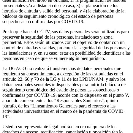
determinación del aforo en oficinas; 2) la programación de labores
presenciales y/o a distancia desde casa; 3) la planeación de los
horarios de entrada y salida del personal, y 4) la elaboración de la
bitácora de seguimiento cronológico del estado de personas
sospechosas o confirmadas por COVID-19.
Por lo que hace al CCTV, sus datos personales serán utilizados para
preservar la seguridad de las personas, instalaciones y zona
perimetral. Estos serán utilizados con el objetivo de contar con un
control de entradas y salidas, procurar la seguridad de las personas y
las instalaciones y, en su caso, estar en posibilidad de identificar a las
personas en caso de que se vulnere algún bien jurídico.
La DGACO no realizará transferencias de datos personales que
requieran su consentimiento, a excepción de las estipuladas en el
artículo 22, 66 y 70 de la LG y 11 de los LPDUNAM, y salvo los
datos personales sensibles indispensables para nutrir la bitácora de
seguimiento cronológico del estado de personas sospechosas o
confirmadas por COVID-19, acorde con lo dispuesto en el punto V,
apartado concerniente a los “Responsables Sanitarios”, quinto
párrafo, de los “Lineamientos Generales para el regreso a las
actividades universitarias en el marco de la pandemia de COVID-
19”.
Usted o su representante legal podrá ejercer cualquiera de los
derechos de acceso, rectificación, cancelación u oposición (en lo