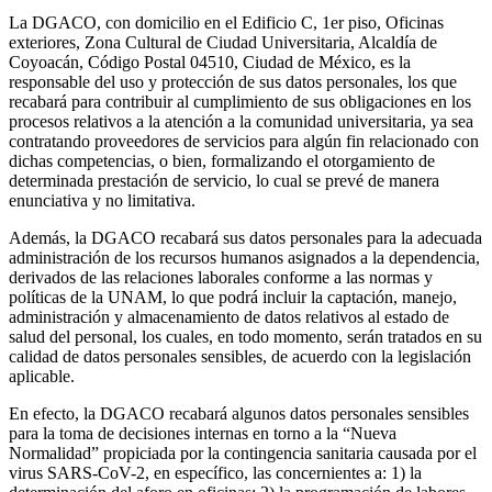
La DGACO, con domicilio en el Edificio C, 1er piso, Oficinas
exteriores, Zona Cultural de Ciudad Universitaria, Alcaldía de
Coyoacán, Código Postal 04510, Ciudad de México, es la
responsable del uso y protección de sus datos personales, los que
recabará para contribuir al cumplimiento de sus obligaciones en los
procesos relativos a la atención a la comunidad universitaria, ya sea
contratando proveedores de servicios para algún fin relacionado con
dichas competencias, o bien, formalizando el otorgamiento de
determinada prestación de servicio, lo cual se prevé de manera
enunciativa y no limitativa.
Además, la DGACO recabará sus datos personales para la adecuada
administración de los recursos humanos asignados a la dependencia,
derivados de las relaciones laborales conforme a las normas y
políticas de la UNAM, lo que podrá incluir la captación, manejo,
administración y almacenamiento de datos relativos al estado de
salud del personal, los cuales, en todo momento, serán tratados en su
calidad de datos personales sensibles, de acuerdo con la legislación
aplicable.
En efecto, la DGACO recabará algunos datos personales sensibles
para la toma de decisiones internas en torno a la “Nueva
Normalidad” propiciada por la contingencia sanitaria causada por el
virus SARS-CoV-2, en específico, las concernientes a: 1) la