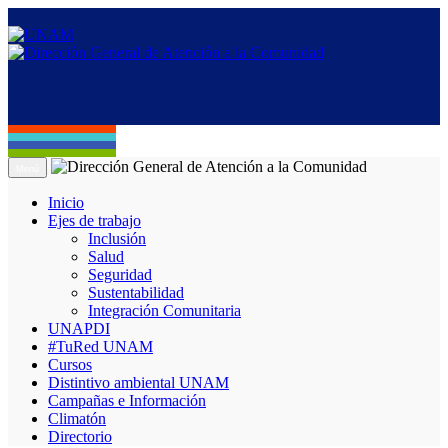
Menú
Inicio
Ejes de trabajo
Inclusión
Salud
Seguridad
Sustentabilidad
Integración Comunitaria
UNAPDI
#TuRed UNAM
Cursos
Distintivo ambiental UNAM
Campañas e Información
Climatón
Directorio