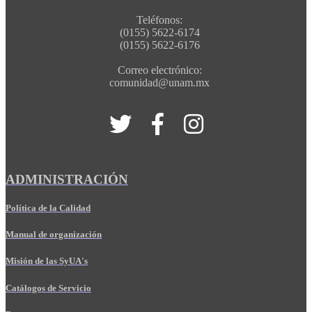
Teléfonos:
(0155) 5622-6174
(0155) 5622-6176
Correo electrónico:
comunidad@unam.mx
ADMINISTRACIÓN
Política de la Calidad
Manual de organización
Misión de las SyUA's
Catálogos de Servicio