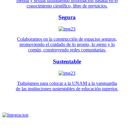
mental y sexual difundiendo información basada en el
conocimiento científico, libre de prejuicios.
Segura
Colaboramos en la construcción de espacios seguros,
promoviendo el cuidado de lo propio, lo ajeno y lo
común, construyendo redes comunitarias.
Sustentable
Trabajamos para colocar a la UNAM a la vanguardia
de las instituciones sustentables de educación superior.