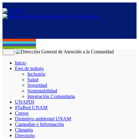
Menú
Inicio
Ejes de trabajo
Inclusión
Salud
Seguridad
Sustentabilidad
Integración Comunitaria
UNAPDI
#TuRed UNAM
Cursos
Distintivo ambiental UNAM
Campañas e Información
Climatón
Directorio