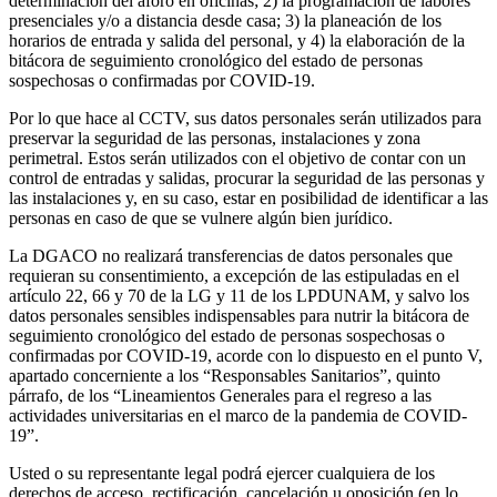
determinación del aforo en oficinas; 2) la programación de labores
presenciales y/o a distancia desde casa; 3) la planeación de los
horarios de entrada y salida del personal, y 4) la elaboración de la
bitácora de seguimiento cronológico del estado de personas
sospechosas o confirmadas por COVID-19.
Por lo que hace al CCTV, sus datos personales serán utilizados para
preservar la seguridad de las personas, instalaciones y zona
perimetral. Estos serán utilizados con el objetivo de contar con un
control de entradas y salidas, procurar la seguridad de las personas y
las instalaciones y, en su caso, estar en posibilidad de identificar a las
personas en caso de que se vulnere algún bien jurídico.
La DGACO no realizará transferencias de datos personales que
requieran su consentimiento, a excepción de las estipuladas en el
artículo 22, 66 y 70 de la LG y 11 de los LPDUNAM, y salvo los
datos personales sensibles indispensables para nutrir la bitácora de
seguimiento cronológico del estado de personas sospechosas o
confirmadas por COVID-19, acorde con lo dispuesto en el punto V,
apartado concerniente a los “Responsables Sanitarios”, quinto
párrafo, de los “Lineamientos Generales para el regreso a las
actividades universitarias en el marco de la pandemia de COVID-
19”.
Usted o su representante legal podrá ejercer cualquiera de los
derechos de acceso, rectificación, cancelación u oposición (en lo