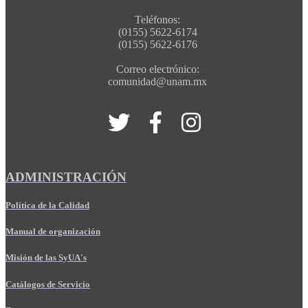
Teléfonos:
(0155) 5622-6174
(0155) 5622-6176
Correo electrónico:
comunidad@unam.mx
ADMINISTRACIÓN
Política de la Calidad
Manual de organización
Misión de las SyUA's
Catálogos de Servicio