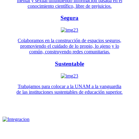
mental y sexual difundiendo información basada en el
conocimiento científico, libre de prejuicios.
Segura
Colaboramos en la construcción de espacios seguros,
promoviendo el cuidado de lo propio, lo ajeno y lo
común, construyendo redes comunitarias.
Sustentable
Trabajamos para colocar a la UNAM a la vanguardia
de las instituciones sustentables de educación superior.