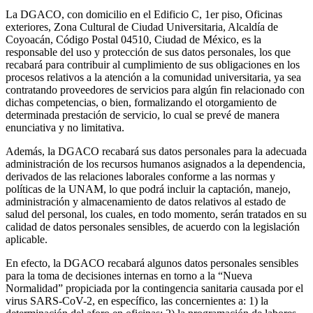
La DGACO, con domicilio en el Edificio C, 1er piso, Oficinas
exteriores, Zona Cultural de Ciudad Universitaria, Alcaldía de
Coyoacán, Código Postal 04510, Ciudad de México, es la
responsable del uso y protección de sus datos personales, los que
recabará para contribuir al cumplimiento de sus obligaciones en los
procesos relativos a la atención a la comunidad universitaria, ya sea
contratando proveedores de servicios para algún fin relacionado con
dichas competencias, o bien, formalizando el otorgamiento de
determinada prestación de servicio, lo cual se prevé de manera
enunciativa y no limitativa.
Además, la DGACO recabará sus datos personales para la adecuada
administración de los recursos humanos asignados a la dependencia,
derivados de las relaciones laborales conforme a las normas y
políticas de la UNAM, lo que podrá incluir la captación, manejo,
administración y almacenamiento de datos relativos al estado de
salud del personal, los cuales, en todo momento, serán tratados en su
calidad de datos personales sensibles, de acuerdo con la legislación
aplicable.
En efecto, la DGACO recabará algunos datos personales sensibles
para la toma de decisiones internas en torno a la “Nueva
Normalidad” propiciada por la contingencia sanitaria causada por el
virus SARS-CoV-2, en específico, las concernientes a: 1) la