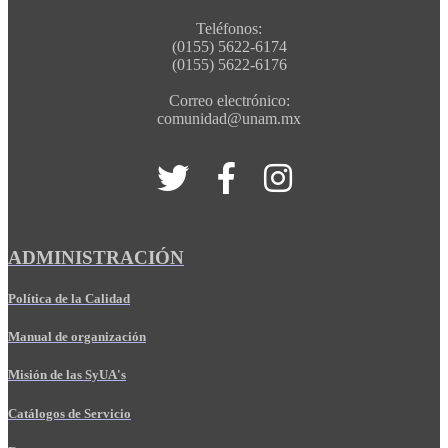
Teléfonos:
(0155) 5622-6174
(0155) 5622-6176
Correo electrónico:
comunidad@unam.mx
ADMINISTRACIÓN
Política de la Calidad
Manual de organización
Misión de las SyUA's
Catálogos de Servicio