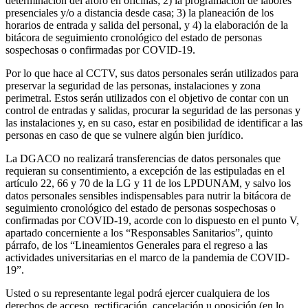
determinación del aforo en oficinas; 2) la programación de labores
presenciales y/o a distancia desde casa; 3) la planeación de los
horarios de entrada y salida del personal, y 4) la elaboración de la
bitácora de seguimiento cronológico del estado de personas
sospechosas o confirmadas por COVID-19.
Por lo que hace al CCTV, sus datos personales serán utilizados para
preservar la seguridad de las personas, instalaciones y zona
perimetral. Estos serán utilizados con el objetivo de contar con un
control de entradas y salidas, procurar la seguridad de las personas y
las instalaciones y, en su caso, estar en posibilidad de identificar a las
personas en caso de que se vulnere algún bien jurídico.
La DGACO no realizará transferencias de datos personales que
requieran su consentimiento, a excepción de las estipuladas en el
artículo 22, 66 y 70 de la LG y 11 de los LPDUNAM, y salvo los
datos personales sensibles indispensables para nutrir la bitácora de
seguimiento cronológico del estado de personas sospechosas o
confirmadas por COVID-19, acorde con lo dispuesto en el punto V,
apartado concerniente a los “Responsables Sanitarios”, quinto
párrafo, de los “Lineamientos Generales para el regreso a las
actividades universitarias en el marco de la pandemia de COVID-
19”.
Usted o su representante legal podrá ejercer cualquiera de los
derechos de acceso, rectificación, cancelación u oposición (en lo