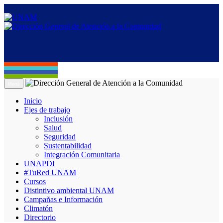
Menú
Inicio
Ejes de trabajo
Inclusión
Salud
Seguridad
Sustentabilidad
Integración Comunitaria
UNAPDI
#TuRed UNAM
Cursos
Distintivo ambiental UNAM
Campañas e Información
Climatón
Directorio