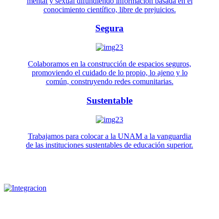
mental y sexual difundiendo información basada en el
conocimiento científico, libre de prejuicios.
Segura
Colaboramos en la construcción de espacios seguros,
promoviendo el cuidado de lo propio, lo ajeno y lo
común, construyendo redes comunitarias.
Sustentable
Trabajamos para colocar a la UNAM a la vanguardia
de las instituciones sustentables de educación superior.