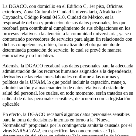
La DGACO, con domicilio en el Edificio C, 1er piso, Oficinas
exteriores, Zona Cultural de Ciudad Universitaria, Alcaldía de
Coyoacán, Código Postal 04510, Ciudad de México, es la
responsable del uso y protección de sus datos personales, los que
recabará para contribuir al cumplimiento de sus obligaciones en los
procesos relativos a la atención a la comunidad universitaria, ya sea
contratando proveedores de servicios para algún fin relacionado con
dichas competencias, o bien, formalizando el otorgamiento de
determinada prestación de servicio, lo cual se prevé de manera
enunciativa y no limitativa.
Además, la DGACO recabará sus datos personales para la adecuada
administración de los recursos humanos asignados a la dependencia,
derivados de las relaciones laborales conforme a las normas y
políticas de la UNAM, lo que podrá incluir la captación, manejo,
administración y almacenamiento de datos relativos al estado de
salud del personal, los cuales, en todo momento, serán tratados en su
calidad de datos personales sensibles, de acuerdo con la legislación
aplicable.
En efecto, la DGACO recabará algunos datos personales sensibles
para la toma de decisiones internas en torno a la “Nueva
Normalidad” propiciada por la contingencia sanitaria causada por el
virus SARS-CoV-2, en específico, las concernientes a: 1) la