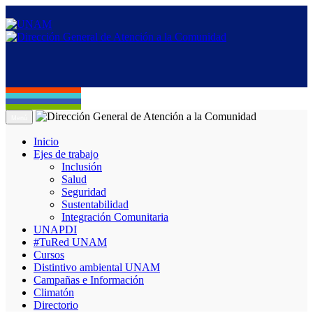
Menú
Inicio
Ejes de trabajo
Inclusión
Salud
Seguridad
Sustentabilidad
Integración Comunitaria
UNAPDI
#TuRed UNAM
Cursos
Distintivo ambiental UNAM
Campañas e Información
Climatón
Directorio