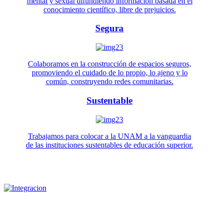
mental y sexual difundiendo información basada en el
conocimiento científico, libre de prejuicios.
Segura
Colaboramos en la construcción de espacios seguros,
promoviendo el cuidado de lo propio, lo ajeno y lo
común, construyendo redes comunitarias.
Sustentable
Trabajamos para colocar a la UNAM a la vanguardia
de las instituciones sustentables de educación superior.