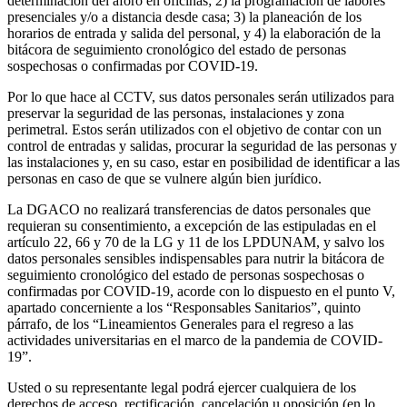
determinación del aforo en oficinas; 2) la programación de labores
presenciales y/o a distancia desde casa; 3) la planeación de los
horarios de entrada y salida del personal, y 4) la elaboración de la
bitácora de seguimiento cronológico del estado de personas
sospechosas o confirmadas por COVID-19.
Por lo que hace al CCTV, sus datos personales serán utilizados para
preservar la seguridad de las personas, instalaciones y zona
perimetral. Estos serán utilizados con el objetivo de contar con un
control de entradas y salidas, procurar la seguridad de las personas y
las instalaciones y, en su caso, estar en posibilidad de identificar a las
personas en caso de que se vulnere algún bien jurídico.
La DGACO no realizará transferencias de datos personales que
requieran su consentimiento, a excepción de las estipuladas en el
artículo 22, 66 y 70 de la LG y 11 de los LPDUNAM, y salvo los
datos personales sensibles indispensables para nutrir la bitácora de
seguimiento cronológico del estado de personas sospechosas o
confirmadas por COVID-19, acorde con lo dispuesto en el punto V,
apartado concerniente a los “Responsables Sanitarios”, quinto
párrafo, de los “Lineamientos Generales para el regreso a las
actividades universitarias en el marco de la pandemia de COVID-
19”.
Usted o su representante legal podrá ejercer cualquiera de los
derechos de acceso, rectificación, cancelación u oposición (en lo