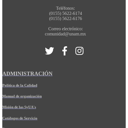
Teléfonos:
(0155) 5622-6174
(0155) 5622-6176
Correo electrónico:
comunidad@unam.mx
ADMINISTRACIÓN
Política de la Calidad
Manual de organización
Misión de las SyUA's
Catálogos de Servicio