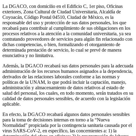
La DGACO, con domicilio en el Edificio C, 1er piso, Oficinas
exteriores, Zona Cultural de Ciudad Universitaria, Alcaldía de
Coyoacán, Código Postal 04510, Ciudad de México, es la
responsable del uso y protección de sus datos personales, los que
recabará para contribuir al cumplimiento de sus obligaciones en los
procesos relativos a la atención a la comunidad universitaria, ya sea
contratando proveedores de servicios para algún fin relacionado con
dichas competencias, o bien, formalizando el otorgamiento de
determinada prestación de servicio, lo cual se prevé de manera
enunciativa y no limitativa.
Además, la DGACO recabará sus datos personales para la adecuada
administración de los recursos humanos asignados a la dependencia,
derivados de las relaciones laborales conforme a las normas y
políticas de la UNAM, lo que podrá incluir la captación, manejo,
administración y almacenamiento de datos relativos al estado de
salud del personal, los cuales, en todo momento, serán tratados en su
calidad de datos personales sensibles, de acuerdo con la legislación
aplicable.
En efecto, la DGACO recabará algunos datos personales sensibles
para la toma de decisiones internas en torno a la “Nueva
Normalidad” propiciada por la contingencia sanitaria causada por el
virus SARS-CoV-2, en específico, las concernientes a: 1) la