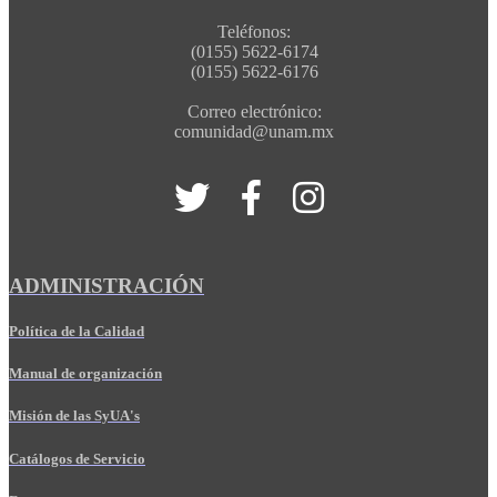
Teléfonos:
(0155) 5622-6174
(0155) 5622-6176
Correo electrónico:
comunidad@unam.mx
ADMINISTRACIÓN
Política de la Calidad
Manual de organización
Misión de las SyUA's
Catálogos de Servicio