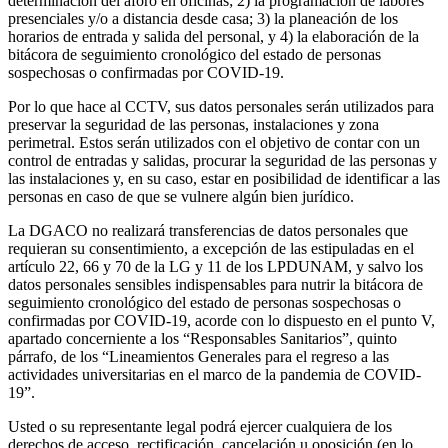
determinación del aforo en oficinas; 2) la programación de labores
presenciales y/o a distancia desde casa; 3) la planeación de los
horarios de entrada y salida del personal, y 4) la elaboración de la
bitácora de seguimiento cronológico del estado de personas
sospechosas o confirmadas por COVID-19.
Por lo que hace al CCTV, sus datos personales serán utilizados para
preservar la seguridad de las personas, instalaciones y zona
perimetral. Estos serán utilizados con el objetivo de contar con un
control de entradas y salidas, procurar la seguridad de las personas y
las instalaciones y, en su caso, estar en posibilidad de identificar a las
personas en caso de que se vulnere algún bien jurídico.
La DGACO no realizará transferencias de datos personales que
requieran su consentimiento, a excepción de las estipuladas en el
artículo 22, 66 y 70 de la LG y 11 de los LPDUNAM, y salvo los
datos personales sensibles indispensables para nutrir la bitácora de
seguimiento cronológico del estado de personas sospechosas o
confirmadas por COVID-19, acorde con lo dispuesto en el punto V,
apartado concerniente a los “Responsables Sanitarios”, quinto
párrafo, de los “Lineamientos Generales para el regreso a las
actividades universitarias en el marco de la pandemia de COVID-
19”.
Usted o su representante legal podrá ejercer cualquiera de los
derechos de acceso, rectificación, cancelación u oposición (en lo