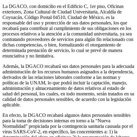
La DGACO, con domicilio en el Edificio C, 1er piso, Oficinas
exteriores, Zona Cultural de Ciudad Universitaria, Alcaldía de
Coyoacán, Código Postal 04510, Ciudad de México, es la
responsable del uso y protección de sus datos personales, los que
recabará para contribuir al cumplimiento de sus obligaciones en los
procesos relativos a la atención a la comunidad universitaria, ya sea
contratando proveedores de servicios para algún fin relacionado con
dichas competencias, o bien, formalizando el otorgamiento de
determinada prestación de servicio, lo cual se prevé de manera
enunciativa y no limitativa.
Además, la DGACO recabará sus datos personales para la adecuada
administración de los recursos humanos asignados a la dependencia,
derivados de las relaciones laborales conforme a las normas y
políticas de la UNAM, lo que podrá incluir la captación, manejo,
administración y almacenamiento de datos relativos al estado de
salud del personal, los cuales, en todo momento, serán tratados en su
calidad de datos personales sensibles, de acuerdo con la legislación
aplicable.
En efecto, la DGACO recabará algunos datos personales sensibles
para la toma de decisiones internas en torno a la “Nueva
Normalidad” propiciada por la contingencia sanitaria causada por el
virus SARS-CoV-2, en específico, las concernientes a: 1) la