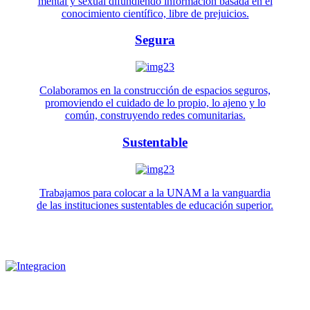
mental y sexual difundiendo información basada en el
conocimiento científico, libre de prejuicios.
Segura
Colaboramos en la construcción de espacios seguros,
promoviendo el cuidado de lo propio, lo ajeno y lo
común, construyendo redes comunitarias.
Sustentable
Trabajamos para colocar a la UNAM a la vanguardia
de las instituciones sustentables de educación superior.