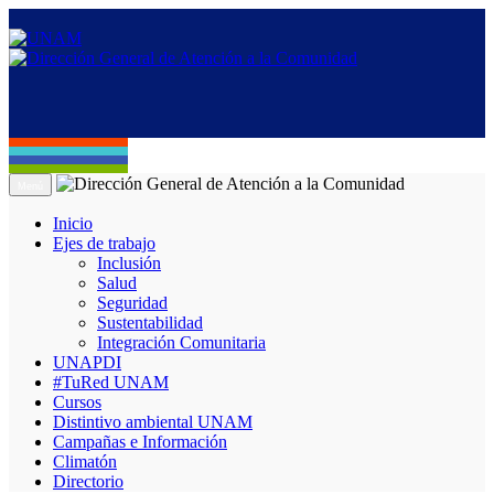
Menú
Inicio
Ejes de trabajo
Inclusión
Salud
Seguridad
Sustentabilidad
Integración Comunitaria
UNAPDI
#TuRed UNAM
Cursos
Distintivo ambiental UNAM
Campañas e Información
Climatón
Directorio