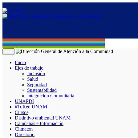
Menú
Inicio
Ejes de trabajo
Inclusión
Salud
Seguridad
Sustentabilidad
Integración Comunitaria
UNAPDI
#TuRed UNAM
Cursos
Distintivo ambiental UNAM
Campañas e Información
Climatón
Directorio