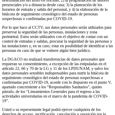
determinación del aforo en oficinas; 2) la programación de labores
presenciales y/o a distancia desde casa; 3) la planeación de los
horarios de entrada y salida del personal, y 4) la elaboración de la
bitácora de seguimiento cronológico del estado de personas
sospechosas o confirmadas por COVID-19.
Por lo que hace al CCTV, sus datos personales serán utilizados para
preservar la seguridad de las personas, instalaciones y zona
perimetral. Estos serán utilizados con el objetivo de contar con un
control de entradas y salidas, procurar la seguridad de las personas y
las instalaciones y, en su caso, estar en posibilidad de identificar a las
personas en caso de que se vulnere algún bien jurídico.
La DGACO no realizará transferencias de datos personales que
requieran su consentimiento, a excepción de las estipuladas en el
artículo 22, 66 y 70 de la LG y 11 de los LPDUNAM, y salvo los
datos personales sensibles indispensables para nutrir la bitácora de
seguimiento cronológico del estado de personas sospechosas o
confirmadas por COVID-19, acorde con lo dispuesto en el punto V,
apartado concerniente a los “Responsables Sanitarios”, quinto
párrafo, de los “Lineamientos Generales para el regreso a las
actividades universitarias en el marco de la pandemia de COVID-
19”.
Usted o su representante legal podrá ejercer cualquiera de los
derechos de acceso, rectificación, cancelación u oposición (en lo