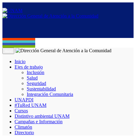
Menú
Inicio
Ejes de trabajo
Inclusión
Salud
Seguridad
Sustentabilidad
Integración Comunitaria
UNAPDI
#TuRed UNAM
Cursos
Distintivo ambiental UNAM
Campañas e Información
Climatón
Directorio