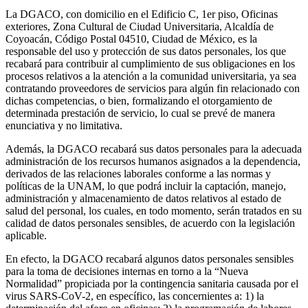
La DGACO, con domicilio en el Edificio C, 1er piso, Oficinas
exteriores, Zona Cultural de Ciudad Universitaria, Alcaldía de
Coyoacán, Código Postal 04510, Ciudad de México, es la
responsable del uso y protección de sus datos personales, los que
recabará para contribuir al cumplimiento de sus obligaciones en los
procesos relativos a la atención a la comunidad universitaria, ya sea
contratando proveedores de servicios para algún fin relacionado con
dichas competencias, o bien, formalizando el otorgamiento de
determinada prestación de servicio, lo cual se prevé de manera
enunciativa y no limitativa.
Además, la DGACO recabará sus datos personales para la adecuada
administración de los recursos humanos asignados a la dependencia,
derivados de las relaciones laborales conforme a las normas y
políticas de la UNAM, lo que podrá incluir la captación, manejo,
administración y almacenamiento de datos relativos al estado de
salud del personal, los cuales, en todo momento, serán tratados en su
calidad de datos personales sensibles, de acuerdo con la legislación
aplicable.
En efecto, la DGACO recabará algunos datos personales sensibles
para la toma de decisiones internas en torno a la “Nueva
Normalidad” propiciada por la contingencia sanitaria causada por el
virus SARS-CoV-2, en específico, las concernientes a: 1) la