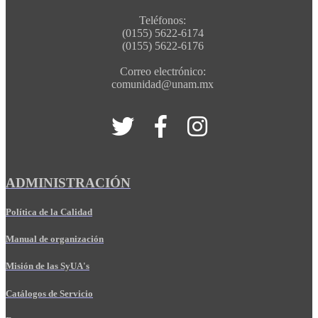
Teléfonos:
(0155) 5622-6174
(0155) 5622-6176
Correo electrónico:
comunidad@unam.mx
ADMINISTRACIÓN
Política de la Calidad
Manual de organización
Misión de las SyUA's
Catálogos de Servicio