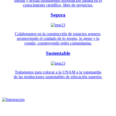
mental y sexual difundiendo información basada en el
conocimiento científico, libre de prejuicios.
Segura
Colaboramos en la construcción de espacios seguros,
promoviendo el cuidado de lo propio, lo ajeno y lo
común, construyendo redes comunitarias.
Sustentable
Trabajamos para colocar a la UNAM a la vanguardia
de las instituciones sustentables de educación superior.