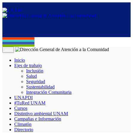
Menú
Inicio
Ejes de trabajo
Inclusión
Salud
Seguridad
Sustentabilidad
Integración Comunitaria
UNAPDI
#TuRed UNAM
Cursos
Distintivo ambiental UNAM
Campañas e Información
Climatón
Directorio