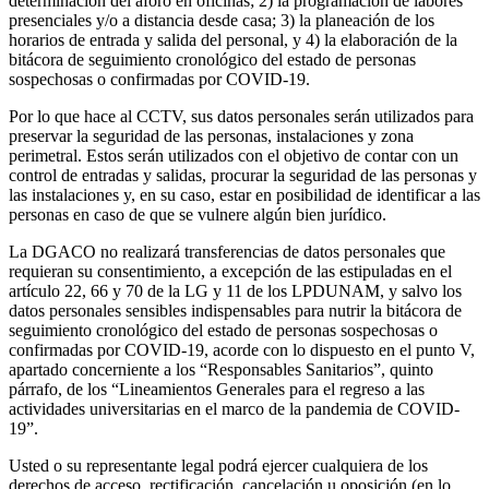
determinación del aforo en oficinas; 2) la programación de labores
presenciales y/o a distancia desde casa; 3) la planeación de los
horarios de entrada y salida del personal, y 4) la elaboración de la
bitácora de seguimiento cronológico del estado de personas
sospechosas o confirmadas por COVID-19.
Por lo que hace al CCTV, sus datos personales serán utilizados para
preservar la seguridad de las personas, instalaciones y zona
perimetral. Estos serán utilizados con el objetivo de contar con un
control de entradas y salidas, procurar la seguridad de las personas y
las instalaciones y, en su caso, estar en posibilidad de identificar a las
personas en caso de que se vulnere algún bien jurídico.
La DGACO no realizará transferencias de datos personales que
requieran su consentimiento, a excepción de las estipuladas en el
artículo 22, 66 y 70 de la LG y 11 de los LPDUNAM, y salvo los
datos personales sensibles indispensables para nutrir la bitácora de
seguimiento cronológico del estado de personas sospechosas o
confirmadas por COVID-19, acorde con lo dispuesto en el punto V,
apartado concerniente a los “Responsables Sanitarios”, quinto
párrafo, de los “Lineamientos Generales para el regreso a las
actividades universitarias en el marco de la pandemia de COVID-
19”.
Usted o su representante legal podrá ejercer cualquiera de los
derechos de acceso, rectificación, cancelación u oposición (en lo