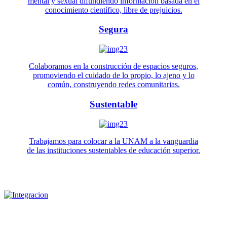
mental y sexual difundiendo información basada en el
conocimiento científico, libre de prejuicios.
Segura
Colaboramos en la construcción de espacios seguros,
promoviendo el cuidado de lo propio, lo ajeno y lo
común, construyendo redes comunitarias.
Sustentable
Trabajamos para colocar a la UNAM a la vanguardia
de las instituciones sustentables de educación superior.