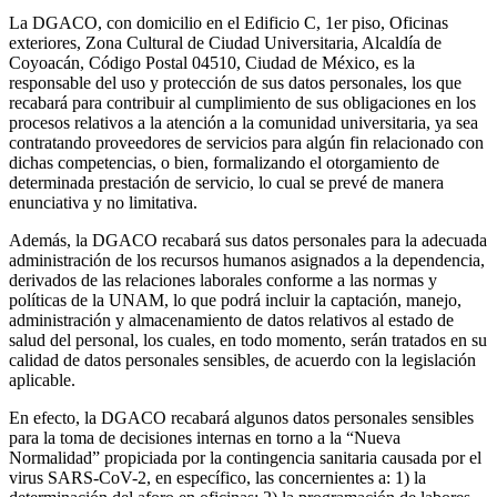
La DGACO, con domicilio en el Edificio C, 1er piso, Oficinas
exteriores, Zona Cultural de Ciudad Universitaria, Alcaldía de
Coyoacán, Código Postal 04510, Ciudad de México, es la
responsable del uso y protección de sus datos personales, los que
recabará para contribuir al cumplimiento de sus obligaciones en los
procesos relativos a la atención a la comunidad universitaria, ya sea
contratando proveedores de servicios para algún fin relacionado con
dichas competencias, o bien, formalizando el otorgamiento de
determinada prestación de servicio, lo cual se prevé de manera
enunciativa y no limitativa.
Además, la DGACO recabará sus datos personales para la adecuada
administración de los recursos humanos asignados a la dependencia,
derivados de las relaciones laborales conforme a las normas y
políticas de la UNAM, lo que podrá incluir la captación, manejo,
administración y almacenamiento de datos relativos al estado de
salud del personal, los cuales, en todo momento, serán tratados en su
calidad de datos personales sensibles, de acuerdo con la legislación
aplicable.
En efecto, la DGACO recabará algunos datos personales sensibles
para la toma de decisiones internas en torno a la “Nueva
Normalidad” propiciada por la contingencia sanitaria causada por el
virus SARS-CoV-2, en específico, las concernientes a: 1) la