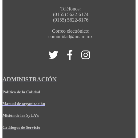
Teléfonos:
(0155) 5622-6174
(0155) 5622-6176
Correo electrónico:
comunidad@unam.mx
ADMINISTRACIÓN
Política de la Calidad
Manual de organización
Misión de las SyUA's
Catálogos de Servicio